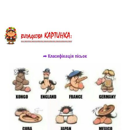
➦ Класифікація пісьок