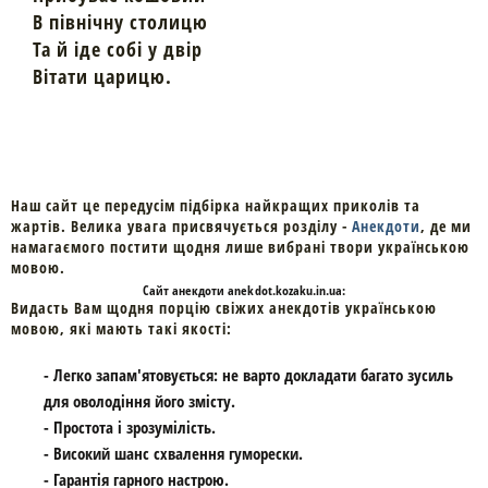
В північну столицю
Та й іде собі у двір
Вітати царицю.
Наш сайт це передусім підбірка найкращих приколів та
жартів. Велика увага присвячується розділу -
Анекдоти
, де ми
намагаємого постити щодня лише вибрані твори українською
мовою.
Cайт
анекдоти
anekdot.kozaku.in.ua:
Видасть Вам щодня порцію свіжих анекдотів українською
мовою, які мають такі якості:
- Легко запам'ятовується: не варто докладати багато зусиль
для оволодіння його змісту.
- Простота і зрозумілість.
- Високий шанс схвалення гуморески.
- Гарантія гарного настрою.