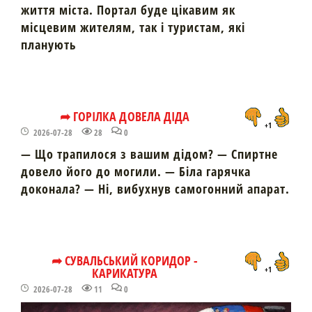
життя міста. Портал буде цікавим як
місцевим жителям, так і туристам, які
планують
➦ ГОРІЛКА ДОВЕЛА ДІДА
+1
2026-07-28
28
0
— Що трапилося з вашим дідом? — Спиртне
довело його до могили. — Біла гарячка
доконала? — Ні, вибухнув самогонний апарат.
➦ СУВАЛЬСЬКИЙ КОРИДОР -
КАРИКАТУРА
+1
2026-07-28
11
0