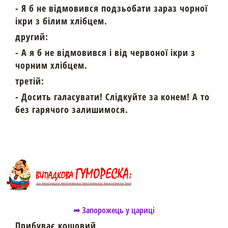
- Я б не відмовився подзьобати зараз чорної
ікри з білим хлібцем.
другий:
- А я б не відмовився і від червоної ікри з
чорним хлібцем.
третій:
- Досить галасувати! Слідкуйте за конем! А то
без гарячого залишимося.
➦ Запорожець у цариці
Прибуває кошовий