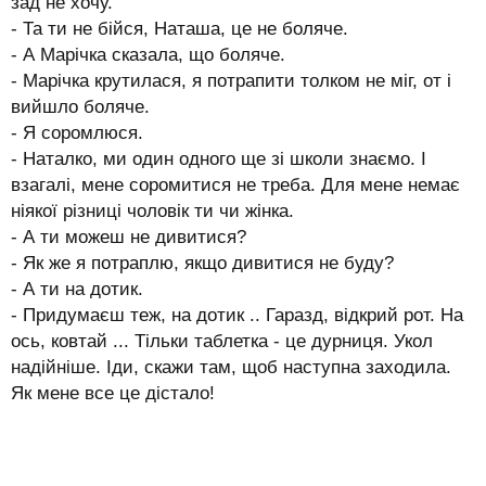
зад не хочу.
- Та ти не бійся, Наташа, це не боляче.
- А Марічка сказала, що боляче.
- Марічка крутилася, я потрапити толком не міг, от і
вийшло боляче.
- Я соромлюся.
- Наталко, ми один одного ще зі школи знаємо. І
взагалі, мене соромитися не треба. Для мене немає
ніякої різниці чоловік ти чи жінка.
- А ти можеш не дивитися?
- Як же я потраплю, якщо дивитися не буду?
- А ти на дотик.
- Придумаєш теж, на дотик .. Гаразд, відкрий рот. На
ось, ковтай ... Тільки таблетка - це дурниця. Укол
надійніше. Іди, скажи там, щоб наступна заходила.
Як мене все це дістало!