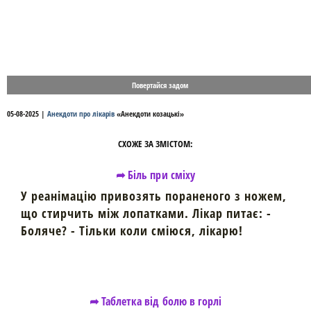
Повертайся задом
05-08-2025
|
Анекдоти про лікарів
«
Анекдоти козацькі
»
СХОЖЕ ЗА ЗМІСТОМ:
➦ Біль при сміху
У реанімацію привозять пораненого з ножем,
що стирчить між лопатками. Лікар питає: -
Боляче? - Тільки коли сміюся, лікарю!
➦ Таблетка від болю в горлі