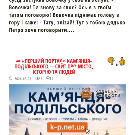
Вовочка! Ти знову за своє? Ось я з твоїм
татом поговорю! Вовочка піднімає голову в
гору і каже: - Тату, злізай! Тут з тобою дядько
Петро хоче поговорити....
➦ «ПЕРШИЙ ПОРТАЛ» КАМ’ЯНЦЯ-
ПОДІЛЬСЬКОГО — САЙТ ПРО МІСТО,
0
ІСТОРІЮ ТА ЛЮДЕЙ
2026-08-03
6
0