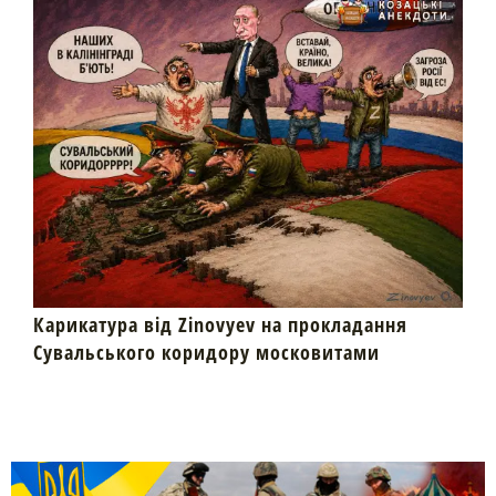
Карикатура від Zinovyev на прокладання
Сувальського коридору московитами