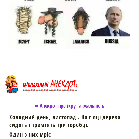
➦ Анекдот про ікру та реальність
Холодний день, листопад . На гілці дерева
сидять і тремтять три горобці.
Один з них мріє: