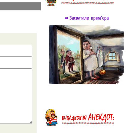
➦ Засватали прем'єра