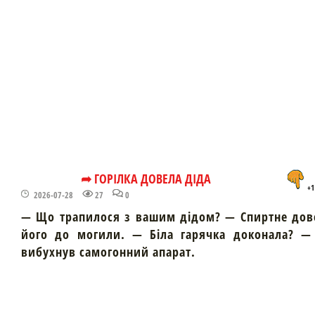
➦ ГОРІЛКА ДОВЕЛА ДІДА
+1
2026-07-28
27
0
— Що трапилося з вашим дідом? — Спиртне дов
його до могили. — Біла гарячка доконала? — 
вибухнув самогонний апарат.