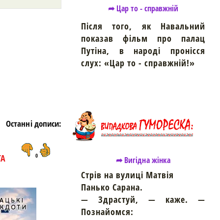
➦ Цар то - справжній
Після того, як Навальний
https://snu.in.ua/
показав фільм про палац
Путіна, в народі пронісся
слух: «Цар то - справжній!»
Останні дописи:
ТА
0
➦ Вигідна жінка
Стрів на вулиці Матвія
Панько Сарана.
— Здрастуй, — каже. —
Познайомся: