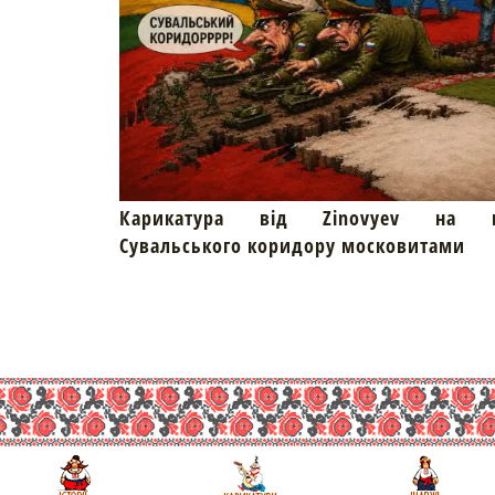
Карикатура від Zinovyev на пр
Сувальського коридору московитами