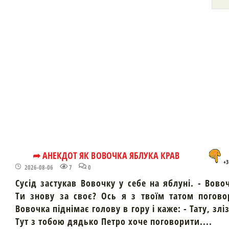
➦ АНЕКДОТ ЯК ВОВОЧКА ЯБЛУКА КРАВ
+3
2026-08-06
7
0
Сусід застукав Вовочку у себе на яблуні. - Вово
Ти знову за своє? Ось я з твоїм татом погово
Вовочка піднімає голову в гору і каже: - Тату, злі
Тут з тобою дядько Петро хоче поговорити....