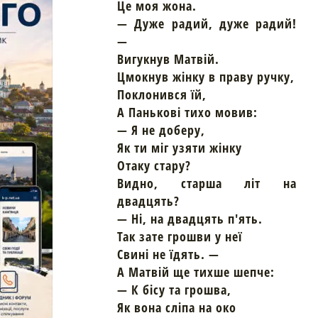
Це моя жона.
— Дуже радий, дуже радий!
—
Вигукнув Матвій.
Цмокнув жінку в праву ручку,
Поклонився їй,
А Панькові тихо мовив:
— Я не доберу,
Як ти міг узяти жінку
Отаку стару?
Видно, старша літ на
двадцять?
— Ні, на двадцять п'ять.
Так зате грошви у неї
Свині не їдять. —
А Матвій ще тихше шепче:
— К бісу та грошва,
Як вона сліпа на око