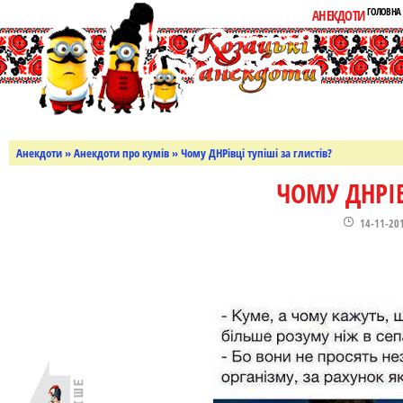
ГОЛОВНА
АНЕКДОТИ
Анекдоти
»
Анекдоти про кумів
» Чому ДНРівці тупіші за глистів?
ЧОМУ ДНРІВ
14-11-20