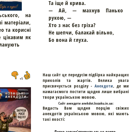
Та іще й крива.
— Ай, — махнув Панько
ьського, на
рукою, —
ні матеріали,
Хто з нас без гріха?
ео та корисні
Не шепчи, балакай вільно,
е цікавим як
Бо вона й глуха.
планують
Наш сайт це передусім підбірка найкращих
+1
приколів та жартів. Велика увага
присвячується розділу -
Анекдоти
, де ми
намагаємого постити щодня лише вибрані
твори українською мовою.
Cайт
анекдоти
anekdot.kozaku.in.ua:
Видасть Вам щодня порцію свіжих
анекдотів українською мовою, які мають
такі якості:
- Легко запам'ятовується: не варто