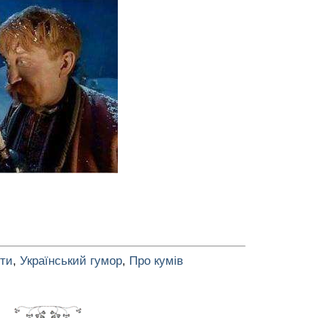
оти
,
Український гумор
,
Про кумів