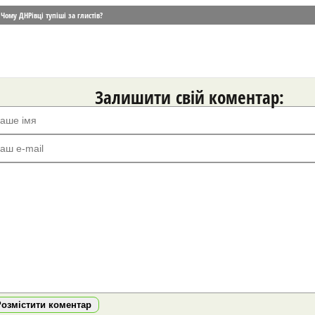
Чому ДНРівці тупіші за глистів?
Залишити свій коментар:
Розмістити коментар