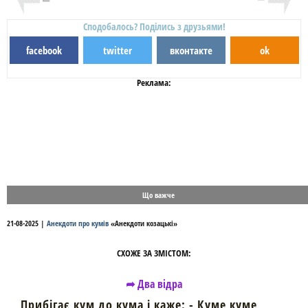
Сподобалось? Поділись з друзьями!
facebook
twitter
вконтакте
ok
Реклама:
Що важче
21-08-2025
|
Анекдоти про кумів
«
Анекдоти козацькі
»
СХОЖЕ ЗА ЗМІСТОМ:
➦ Два відра
Прибігає кум до кума і каже: - Куме куме,