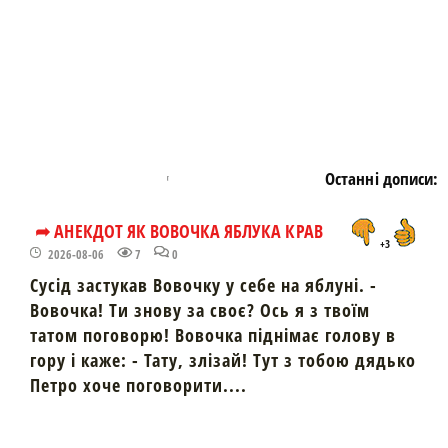
Останні дописи:
➦ АНЕКДОТ ЯК ВОВОЧКА ЯБЛУКА КРАВ
+3
2026-08-06
7
0
Сусід застукав Вовочку у себе на яблуні. -
Вовочка! Ти знову за своє? Ось я з твоїм
татом поговорю! Вовочка піднімає голову в
гору і каже: - Тату, злізай! Тут з тобою дядько
Петро хоче поговорити....