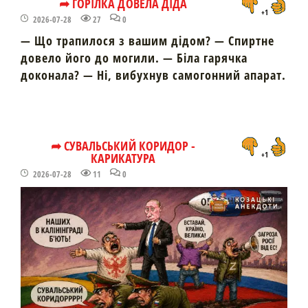
➦ ГОРІЛКА ДОВЕЛА ДІДА
+1
2026-07-28
27
0
— Що трапилося з вашим дідом? — Спиртне
довело його до могили. — Біла гарячка
доконала? — Ні, вибухнув самогонний апарат.
➦ СУВАЛЬСЬКИЙ КОРИДОР -
КАРИКАТУРА
+1
2026-07-28
11
0