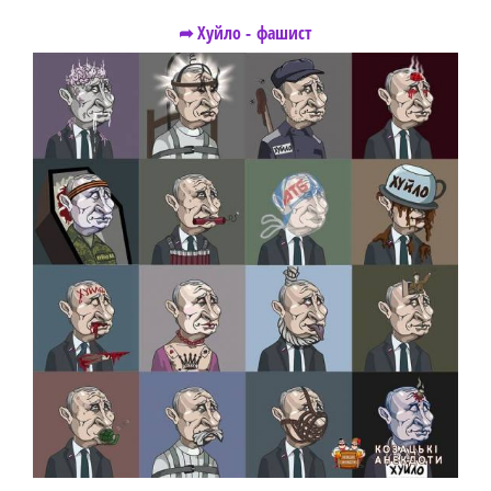
➦ Хуйло - фашист