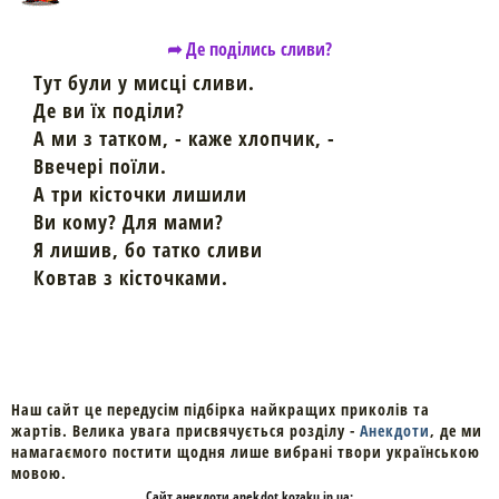
➦ Де поділись сливи?
Тут були у мисці сливи.
Де ви їх поділи?
А ми з татком, - каже хлопчик, -
Ввечері поїли.
А три кісточки лишили
Ви кому? Для мами?
Я лишив, бо татко сливи
Ковтав з кісточками.
Наш сайт це передусім підбірка найкращих приколів та
жартів. Велика увага присвячується розділу -
Анекдоти
, де ми
намагаємого постити щодня лише вибрані твори українською
мовою.
Cайт
анекдоти
anekdot.kozaku.in.ua: