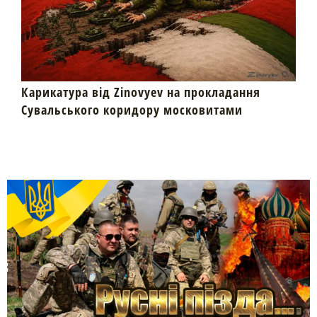
Карикатура від Zinovyev на прокладання
Сувальського коридору московитами