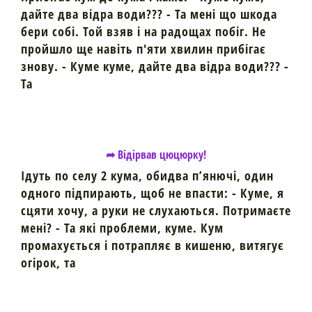
дайте два відра води??? - Та мені що шкода
бери собі. Той взяв і на радощах побіг. Не
пройшло ще навіть п'яти хвилин прибігає
знову. - Куме куме, дайте два відра води??? -
Та
➦ Відірвав цюцюрку!
Ідуть по селу 2 кума, обидва п’янючі, один
одного підпирають, щоб не впасти: - Куме, я
сцяти хочу, а руки не слухаються. Потримаєте
мені? - Та які проблеми, куме. Кум
промахується і потрапляє в кишеню, витягує
огірок, та