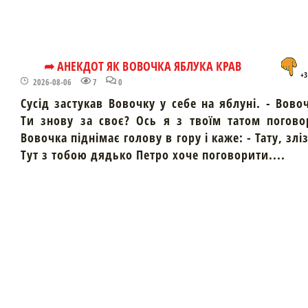
➦ АНЕКДОТ ЯК ВОВОЧКА ЯБЛУКА КРАВ
+3
2026-08-06
7
0
Сусід застукав Вовочку у себе на яблуні. - Вово
Ти знову за своє? Ось я з твоїм татом погово
Вовочка піднімає голову в гору і каже: - Тату, злі
Тут з тобою дядько Петро хоче поговорити....