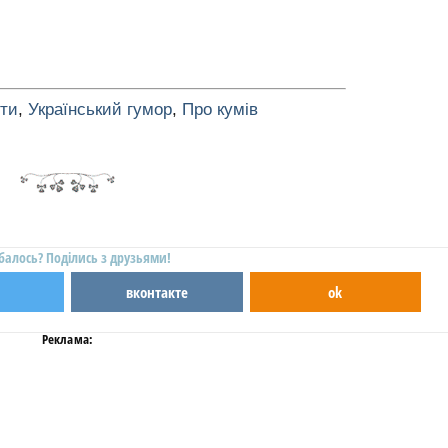
оти
,
Український гумор
,
Про кумів
балось? Поділись з друзьями!
вконтакте
ok
Реклама: