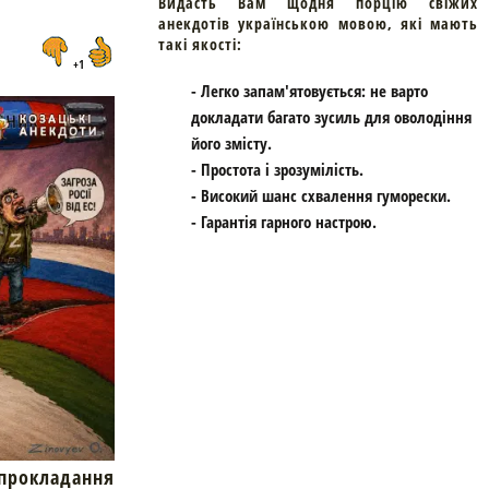
Видасть Вам щодня порцію свіжих
анекдотів українською мовою, які мають
такі якості:
+1
- Легко запам'ятовується: не варто
докладати багато зусиль для оволодіння
його змісту.
- Простота і зрозумілість.
- Високий шанс схвалення гуморески.
- Гарантія гарного настрою.
окладання