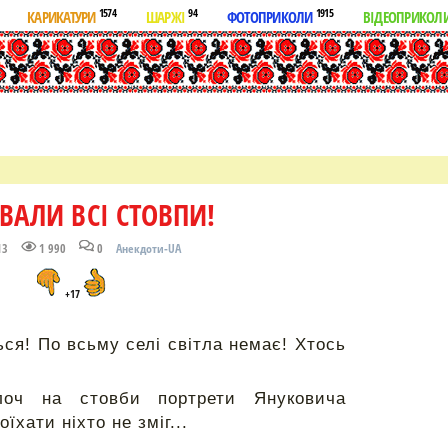
1574
94
1915
КАРИКАТУРИ
ШАРЖІ
ФОТОПРИКОЛИ
ВІДЕОПРИКОЛ
ВАЛИ ВСІ СТОВПИ!
13
1 990
0
Анекдоти-UA
+17
ься! По всьму селі світла немає! Хтось
лоч на стовби портрети Януковича
їхати ніхто не зміг...