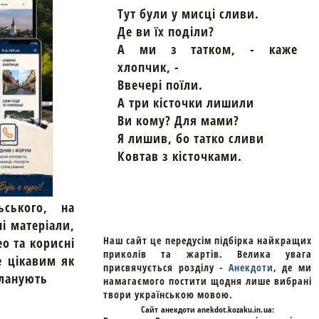
Тут були у мисці сливи.
Де ви їх поділи?
А ми з татком, - каже
хлопчик, -
Ввечері поїли.
А три кісточки лишили
Ви кому? Для мами?
Я лишив, бо татко сливи
Ковтав з кісточками.
ьського, на
ні матеріали,
Наш сайт це передусім підбірка найкращих
ео та корисні
приколів та жартів. Велика увага
е цікавим як
присвячується розділу -
Анекдоти
, де ми
планують
намагаємого постити щодня лише вибрані
твори українською мовою.
Cайт
анекдоти
anekdot.kozaku.in.ua: