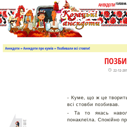
ГОЛОВНА
АНЕКДОТИ
Анекдоти
»
Анекдоти про кумів
» Позбивали всі стовпи!
ПОЗБИ
22-12-20
- Куме, що ж це творит
всі стовби позбивав.
- Та то якась наво
понаклеїла. Спокійно про