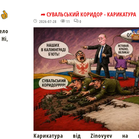
➦ СУВАЛЬСЬКИЙ КОРИДОР - КАРИКАТУРА
2026-07-28
11
0
ело
Ні,
Карикатура від Zinovyev на пр