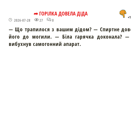
➦ ГОРІЛКА ДОВЕЛА ДІДА
+1
2026-07-28
27
0
— Що трапилося з вашим дідом? — Спиртне дов
його до могили. — Біла гарячка доконала? — 
вибухнув самогонний апарат.