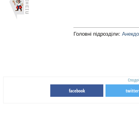
Головні підрозділи:
Анекд
Сподо
facebook
twitter