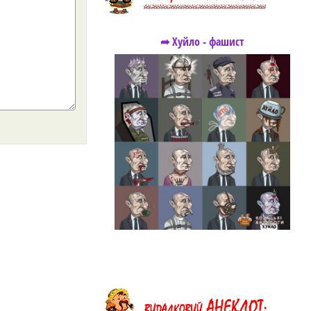
➦ Хуйло - фашист
https://snu.in.ua/