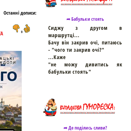
Останні дописи:
➦ Бабульки стоять
Сиджу з другом в
ТА
0
маршрутці...
Бачу він закрив очі, питаюсь
- "чого ти закрив очі?"
...Каже
"не можу дивитись як
бабульки стоять"
➦ Де поділись сливи?