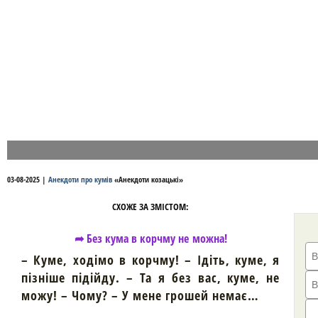
03-08-2025
|
Анекдоти про кумів
«
Анекдоти козацькі
»
СХОЖЕ ЗА ЗМІСТОМ:
➦ Без кума в корчму не можна!
– Куме, ходімо в корчму! – Ідіть, куме, я
пізніше підійду. – Та я без вас, куме, не
можу! – Чому? – У мене грошей немає…