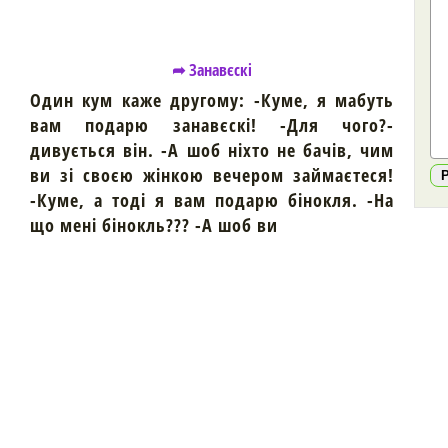
➦ Занавєскі
Один кум каже другому: -Куме, я мабуть
вам подарю занавєскі! -Для чого?-
дивується він. -А шоб ніхто не бачів, чим
ви зі своєю жінкою вечером займаєтеся!
-Куме, а тоді я вам подарю бінокля. -На
що мені бінокль??? -А шоб ви