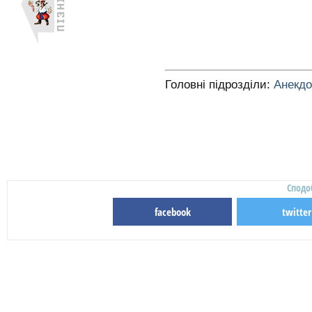
Головні підрозділи:
Анекд
Сподо
facebook
twitter