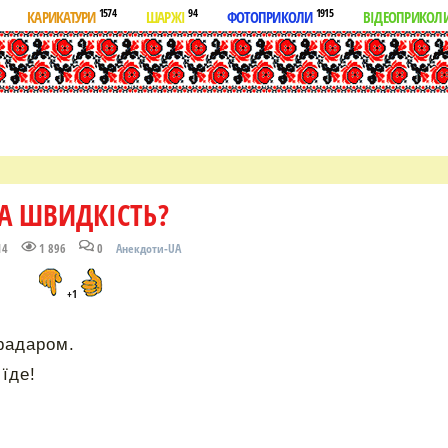
1574
94
1915
КАРИКАТУРИ
ШАРЖІ
ФОТОПРИКОЛИ
ВІДЕОПРИКОЛ
А ШВИДКІСТЬ?
14
1 896
0
Анекдоти-UA
+1
радаром.
їде!