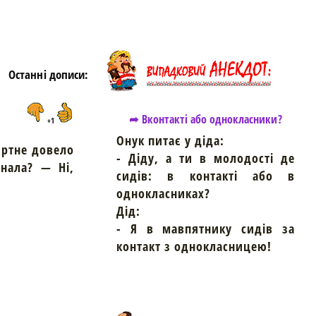
Останні дописи:
➦ Вконтакті або однокласники?
+1
Онук питає у діда:
ртне довело
- Діду, а ти в молодості де
нала? — Ні,
сидів: в контакті або в
однокласниках?
Дід:
- Я в мавпятнику сидів за
контакт з однокласницею!