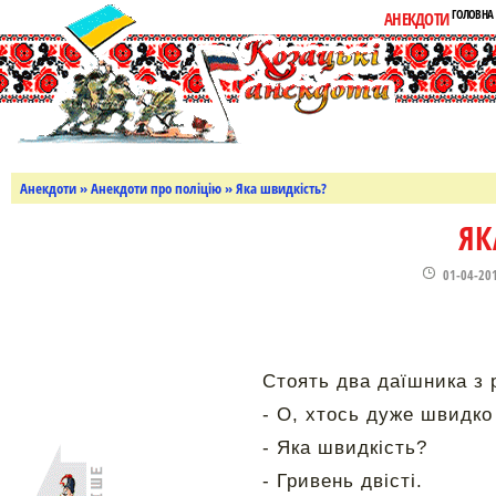
ГОЛОВНА
АНЕКДОТИ
Анекдоти
»
Анекдоти про поліцію
» Яка швидкість?
ЯК
01-04-20
Стоять два даїшника з 
- О, хтось дуже швидко 
- Яка швидкість?
- Гривень двісті.