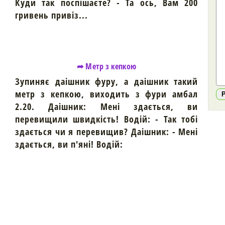
Куди так поспішаєте? - Та ось, Вам 200
гривень привіз...
➦ Метр з кепкою
Зупиняє даішник фуру, а даішник такий
метр з кепкою, виходить з фури амбал
2.20. Даішник: Мені здається, ви
перевищили швидкість! Водій: - Так тобі
здається чи я перевищив? Даішник: - Мені
здається, ви п'яні! Водій: