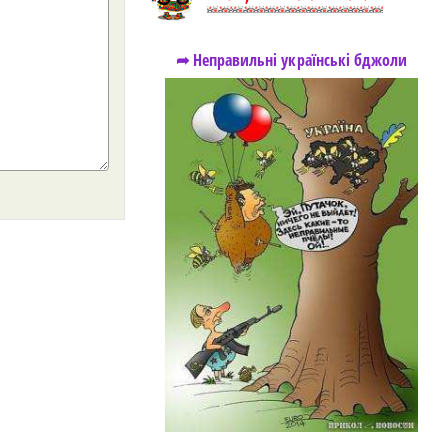
➦ Неправильні українські бджоли
https://snu.in.ua/