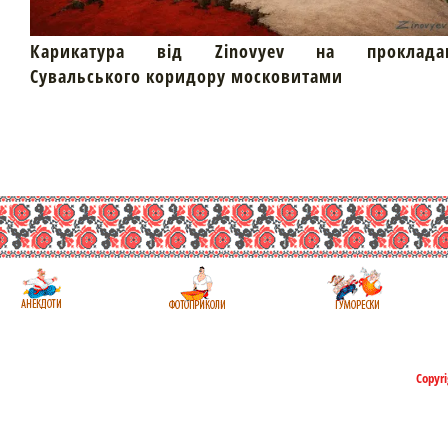
Карикатура від Zinovyev на проклада
Сувальського коридору московитами
Copyri