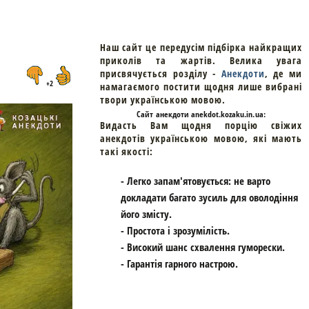
Наш сайт це передусім підбірка найкращих
приколів та жартів. Велика увага
присвячується розділу -
Анекдоти
, де ми
+2
намагаємого постити щодня лише вибрані
твори українською мовою.
Cайт
анекдоти
anekdot.kozaku.in.ua:
Видасть Вам щодня порцію свіжих
анекдотів українською мовою, які мають
такі якості:
- Легко запам'ятовується: не варто
докладати багато зусиль для оволодіння
його змісту.
- Простота і зрозумілість.
- Високий шанс схвалення гуморески.
- Гарантія гарного настрою.