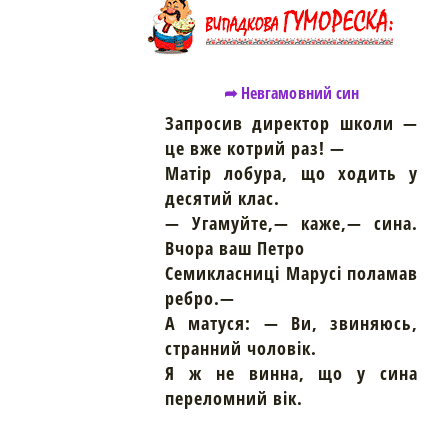
➦ Невгамовний син
Запросив директор школи —
це вже котрий раз! —
Матір лобура, що ходить у
десятий клас.
— Угамуйте,— каже,— сина.
Вчора ваш Петро
Семикласниці Марусі поламав
ребро.—
А матуся: — Ви, звиняюсь,
странний чоловік.
Я ж не винна, що у сина
переломний вік.