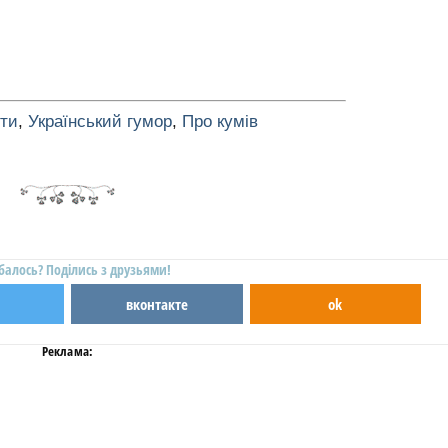
оти
,
Український гумор
,
Про кумів
балось? Поділись з друзьями!
вконтакте
ok
Реклама: