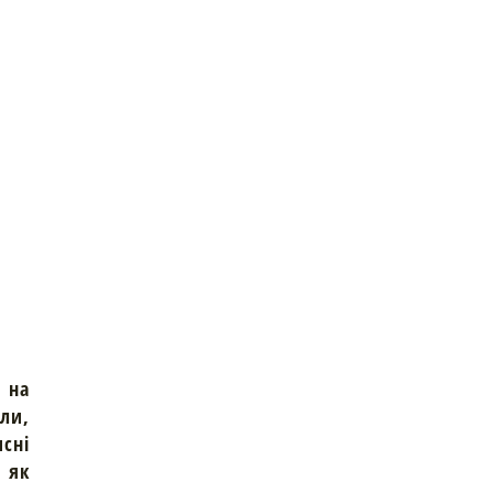
 на
али,
исні
м як