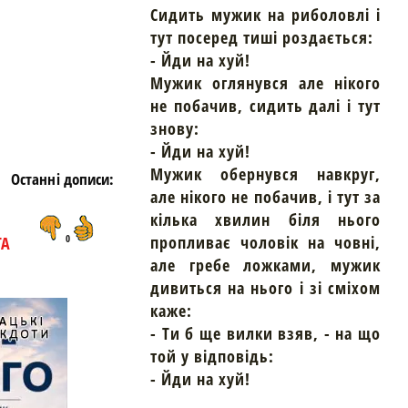
https://snu.in.ua/
Сидить мужик на риболовлі і
тут посеред тиші роздається:
- Йди на хуй!
Мужик оглянувся але нікого
не побачив, сидить далі і тут
знову:
- Йди на хуй!
Мужик обернувся навкруг,
Останні дописи:
але нікого не побачив, і тут за
кілька хвилин біля нього
пропливає чоловік на човні,
ТА
0
але гребе ложками, мужик
дивиться на нього і зі сміхом
каже:
- Ти б ще вилки взяв, - на що
той у відповідь:
- Йди на хуй!