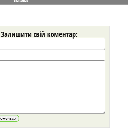
Свинояник
Залишити свій коментар:
коментар