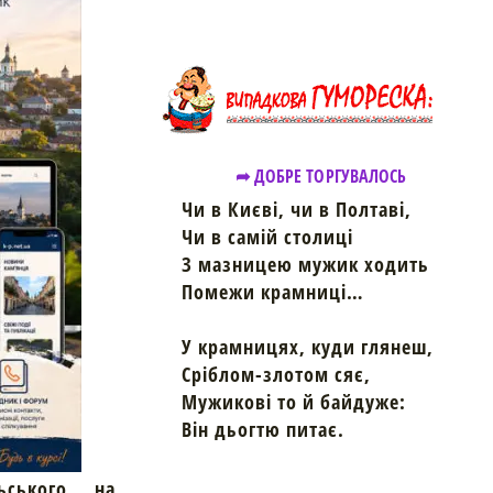
➦ ДОБРЕ ТОРГУВАЛОСЬ
Чи в Києві, чи в Полтаві,
Чи в самій столиці
З мазницею мужик ходить
Помежи крамниці…
У крамницях, куди глянеш,
Сріблом-злотом сяє,
Мужикові то й байдуже:
Він дьогтю питає.
ьського, на