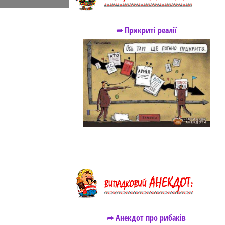
➦ Прикриті реалії
➦ Анекдот про рибаків