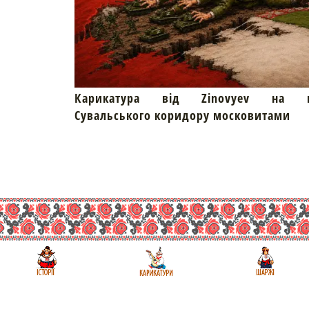
Карикатура від Zinovyev на пр
Сувальського коридору московитами