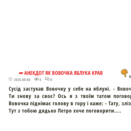
➦ АНЕКДОТ ЯК ВОВОЧКА ЯБЛУКА КРАВ
0
2026-08-06
0
0
Сусід застукав Вовочку у себе на яблуні. - Вово
Ти знову за своє? Ось я з твоїм татом погово
Вовочка піднімає голову в гору і каже: - Тату, злі
Тут з тобою дядько Петро хоче поговорити....