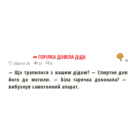
➦ ГОРІЛКА ДОВЕЛА ДІДА
+1
2026-07-28
24
0
— Що трапилося з вашим дідом? — Спиртне дов
його до могили. — Біла гарячка доконала? — 
вибухнув самогонний апарат.