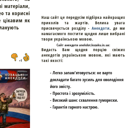
ні матеріали,
ео та корисні
Наш сайт це передусім підбірка найкращих
е цікавим як
приколів та жартів. Велика увага
планують
присвячується розділу -
Анекдоти
, де ми
намагаємого постити щодня лише вибрані
твори українською мовою.
Cайт
анекдоти
anekdot.kozaku.in.ua:
Видасть Вам щодня порцію свіжих
анекдотів українською мовою, які мають
такі якості:
+1
- Легко запам'ятовується: не варто
докладати багато зусиль для оволодіння
його змісту.
- Простота і зрозумілість.
- Високий шанс схвалення гуморески.
- Гарантія гарного настрою.