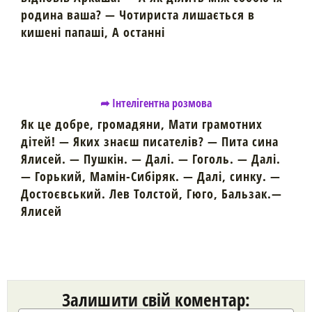
родина ваша? — Чотириста лишається в
кишені папаші, А останні
➦ Інтелігентна розмова
Як це добре, громадяни, Мати грамотних
дітей! — Яких знаєш писателів? — Пита сина
Ялисей. — Пушкін. — Далі. — Гоголь. — Далі.
— Горький, Мамін-Сибіряк. — Далі, синку. —
Достоєвський. Лев Толстой, Гюго, Бальзак.—
Ялисей
Залишити свій коментар: