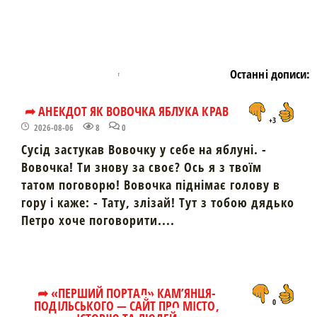
Останні дописи:
➦ АНЕКДОТ ЯК ВОВОЧКА ЯБЛУКА КРАВ
+3
2026-08-06
8
0
Сусід застукав Вовочку у себе на яблуні. -
Вовочка! Ти знову за своє? Ось я з твоїм
татом поговорю! Вовочка піднімає голову в
гору і каже: - Тату, злізай! Тут з тобою дядько
Петро хоче поговорити....
➦ «ПЕРШИЙ ПОРТАЛ» КАМ’ЯНЦЯ-
ПОДІЛЬСЬКОГО — САЙТ ПРО МІСТО,
0