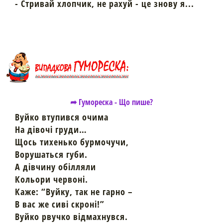
- Стривай хлопчик, не рахуй - це знову я...
➦ Гумореска - Що пише?
Вуйко втупився очима
На дівочі груди…
Щось тихенько бурмочучи,
Ворушаться губи.
А дівчину обілляли
Кольори червоні.
Каже: “Вуйку, так не гарно –
В вас же сиві скроні!”
Вуйко рвучко відмахнувся.