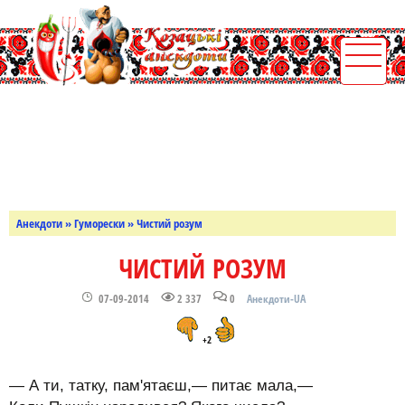
Анекдоти
»
Гуморески
» Чистий розум
ЧИСТИЙ РОЗУМ
07-09-2014
2 337
0
Анекдоти-UA
+2
— А ти, татку, пам'ятаєш,— питає мала,—