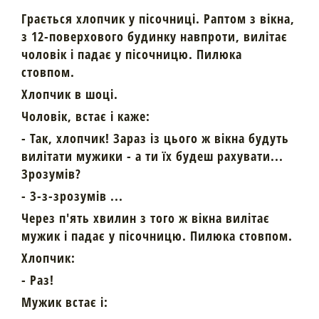
Грається хлопчик у пісочниці. Раптом з вікна,
з 12-поверхового будинку навпроти, вилітає
чоловік і падає у пісочницю. Пилюка
стовпом.
Хлопчик в шоці.
Чоловік, встає і каже:
- Так, хлопчик! Зараз із цього ж вікна будуть
вилітати мужики - а ти їх будеш рахувати...
Зрозумів?
- З-з-зрозумів ...
Через п'ять хвилин з того ж вікна вилітає
мужик і падає у пісочницю. Пилюка стовпом.
Хлопчик:
- Раз!
Мужик встає і: