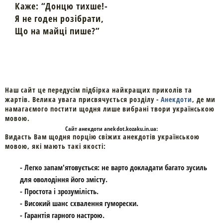
Каже: “Донцю тихше!-
Я не годен розібрати,
Що на майці пише?”
Наш сайт це передусім підбірка найкращих приколів та
жартів. Велика увага присвячується розділу -
Анекдоти
, де ми
намагаємого постити щодня лише вибрані твори українською
мовою.
Cайт
анекдоти
anekdot.kozaku.in.ua:
Видасть Вам щодня порцію свіжих анекдотів українською
мовою, які мають такі якості:
- Легко запам'ятовується: не варто докладати багато зусиль
для оволодіння його змісту.
- Простота і зрозумілість.
- Високий шанс схвалення гуморески.
- Гарантія гарного настрою.