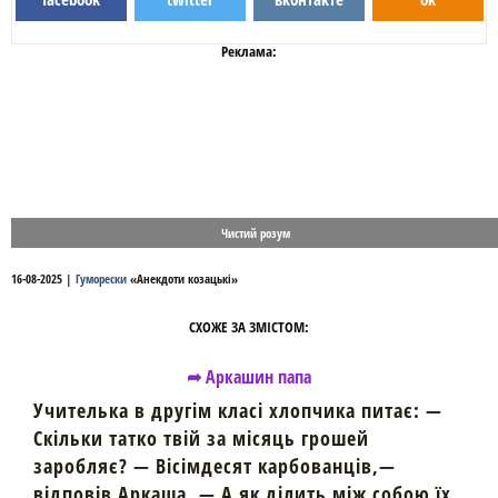
Реклама:
Чистий розум
16-08-2025
|
Гуморески
«
Анекдоти козацькі
»
СХОЖЕ ЗА ЗМІСТОМ:
➦ Аркашин папа
Учителька в другім класі хлопчика питає: —
Скільки татко твій за місяць грошей
заробляє? — Вісімдесят карбованців,—
відповів Аркаша. — А як ділить між собою їх