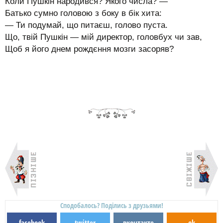
Коли Пушкін народився? Якого числа? —
Батько сумно головою з боку в бік хита:
— Ти подумай, що питаєш, голово пуста.
Що, твій Пушкін — мій директор, головбух чи зав,
Щоб я його днем рождєння мозги засоряв?
Сподобалось? Поділись з друзьями!
facebook
twitter
вконтакте
ok