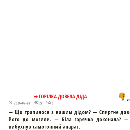
➦ ГОРІЛКА ДОВЕЛА ДІДА
+1
2026-07-28
28
0
— Що трапилося з вашим дідом? — Спиртне дов
його до могили. — Біла гарячка доконала? — 
вибухнув самогонний апарат.