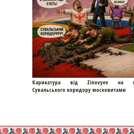
Карикатура від Zinovyev на пр
Сувальського коридору московитами