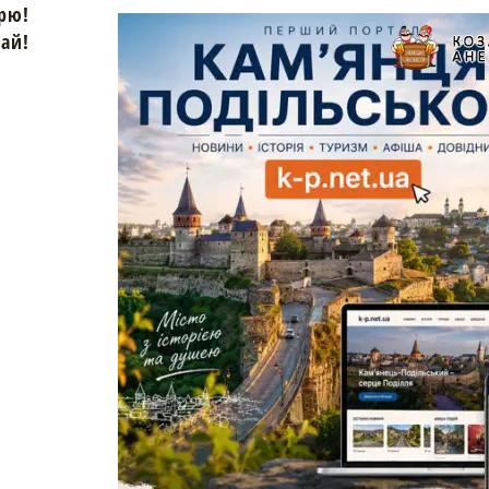
рю!
зай!