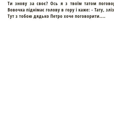
Ти знову за своє? Ось я з твоїм татом погово
Вовочка піднімає голову в гору і каже: - Тату, злі
Тут з тобою дядько Петро хоче поговорити....