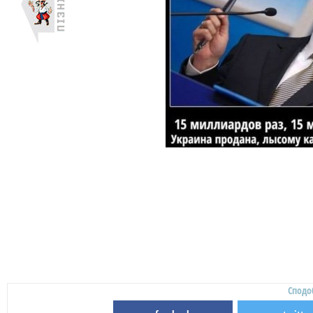
Сподо