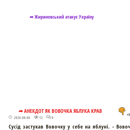
➦ Жириновський атакує Україну
➦ АНЕКДОТ ЯК ВОВОЧКА ЯБЛУКА КРАВ
+3
2026-08-06
12
0
Сусід застукав Вовочку у себе на яблуні. - Вово