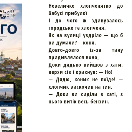
Невеличке хлопченятко до
бабусі прибулої
І до чого ж здивувалось
городське те хлопченя,
Як на вулиці уздріло — що б
ви думали? —коня.
Довго-довго із-за тину
придивлялося воно,
Доки дядько вийшов з хати,
верхи сів і крикнув: — Но!
— Дядю, коник не поїде! —
хлопчик вискочив на тин.
— Доки ви сиділи в хаті, з
нього витік весь бензин.