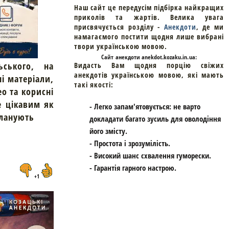
Наш сайт це передусім підбірка найкращих
приколів та жартів. Велика увага
присвячується розділу -
Анекдоти
, де ми
намагаємого постити щодня лише вибрані
твори українською мовою.
Cайт
анекдоти
anekdot.kozaku.in.ua:
ьського, на
Видасть Вам щодня порцію свіжих
анекдотів українською мовою, які мають
ні матеріали,
такі якості:
ео та корисні
е цікавим як
- Легко запам'ятовується: не варто
планують
докладати багато зусиль для оволодіння
його змісту.
- Простота і зрозумілість.
- Високий шанс схвалення гуморески.
- Гарантія гарного настрою.
+1