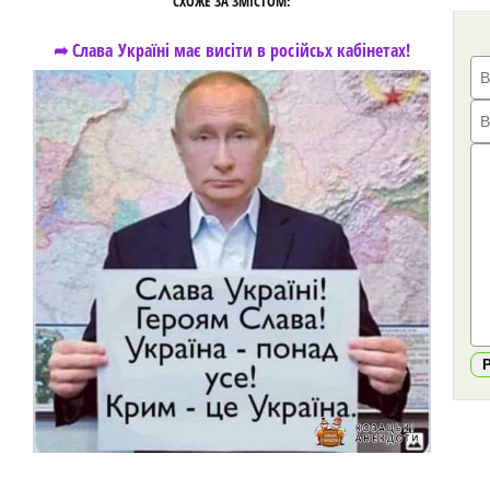
СХОЖЕ ЗА ЗМІСТОМ:
➦ Слава Україні має висіти в російсьх кабінетах!