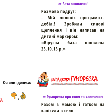
➦ База оновлена!
Розмова подруг:
- Мій чоловік програміст-
дебіл.! Зробили синові
щеплення і він написав на
https://snu.in.ua/
дитині маркером:
«Вірусна база оновлена
25.10.15 р.»
Останні дописи:
➦ Гумореска про коня та хлопчення
ТА
0
Разом з мамою і татком на
канікули в село