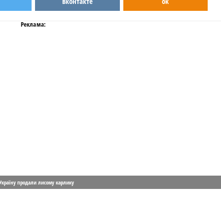
вконтакте
ok
Реклама:
Україну продали лисому карлику