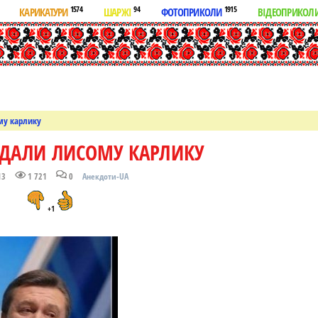
1574
94
1915
КАРИКАТУРИ
ШАРЖІ
ФОТОПРИКОЛИ
ВІДЕОПРИКОЛ
му карлику
ОДАЛИ ЛИСОМУ КАРЛИКУ
13
1 721
0
Анекдоти-UA
+1