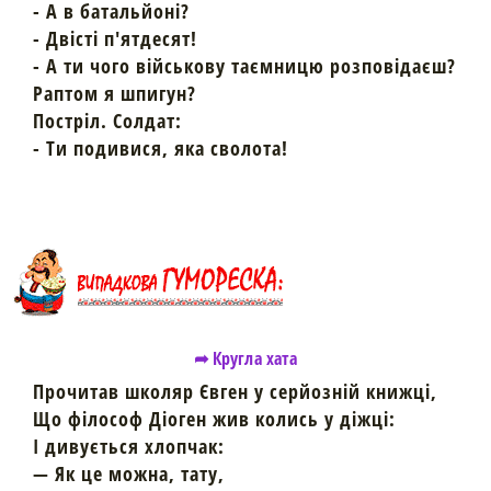
- А в батальйоні?
- Двісті п'ятдесят!
- А ти чого військову таємницю розповідаєш?
Раптом я шпигун?
Постріл.
Солдат:
- Ти подивися, яка сволота!
➦ Кругла хата
Прочитав школяр Євген у серйозній книжці,
Що філософ Діоген жив колись у діжці:
І дивується хлопчак:
— Як це можна, тату,