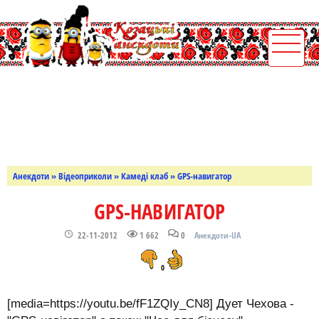
Анекдоти
»
Відеоприколи
»
Камеді клаб
» GPS-навигатор
GPS-НАВИГАТОР
22-11-2012
1 662
0
Анекдоти-UA
0
[media=https://youtu.be/fF1ZQIy_CN8] Дует Чехова -