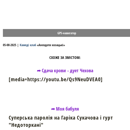
GPS-навигатор
05-08-2025
|
Камеді клаб
«
Анекдоти козацькі
»
СХОЖЕ ЗА ЗМІСТОМ:
➦ Сдача крови - дует Чехова
[media=https://youtu.be/Qs9NeuDVEA0]
➦ Моя бабуля
Суперська паролія на Гаріка Сукачова і гурт
"Недоторкані"