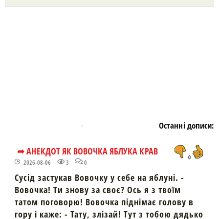
https://snu.in.ua/
Останні дописи:
➦ АНЕКДОТ ЯК ВОВОЧКА ЯБЛУКА КРАВ
0
2026-08-06
3
0
Сусід застукав Вовочку у себе на яблуні. -
Вовочка! Ти знову за своє? Ось я з твоїм
татом поговорю! Вовочка піднімає голову в
гору і каже: - Тату, злізай! Тут з тобою дядько