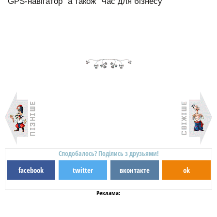
"GPS-навігатор" а також "Час для бізнесу"
Сподобалось? Поділись з друзьями!
facebook
twitter
вконтакте
ok
Реклама: