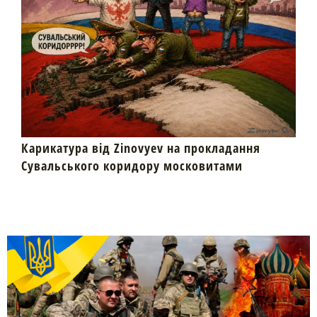
Карикатура від Zinovyev на прокладання
Сувальського коридору московитами