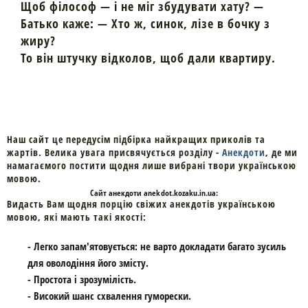
Щоб філософ — і не міг збудувати хату? —
Батько каже: — Хто ж, синок, лізе в бочку з
жиру?
То він штучку відколов, щоб дали квартиру.
Наш сайт це передусім підбірка найкращих приколів та
жартів. Велика увага присвячується розділу -
Анекдоти
, де ми
намагаємого постити щодня лише вибрані твори українською
мовою.
Cайт
анекдоти
anekdot.kozaku.in.ua:
Видасть Вам щодня порцію свіжих анекдотів українською
мовою, які мають такі якості:
- Легко запам'ятовується: не варто докладати багато зусиль
для оволодіння його змісту.
- Простота і зрозумілість.
- Високий шанс схвалення гуморески.