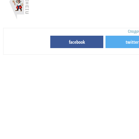
Сподо
facebook
twitter