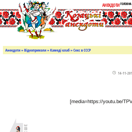
ГОЛОВНА
АНЕКДОТИ
Анекдоти
»
Відеоприколи
»
Камеді клаб
» Секс в СССР
14-11-20
[media=https://youtu.be/T