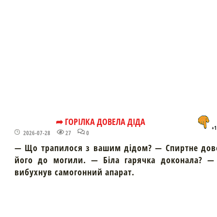
➦ ГОРІЛКА ДОВЕЛА ДІДА
+1
2026-07-28
27
0
— Що трапилося з вашим дідом? — Спиртне дов
його до могили. — Біла гарячка доконала? — 
вибухнув самогонний апарат.