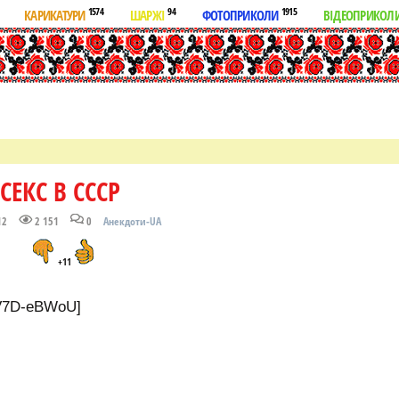
1574
94
1915
КАРИКАТУРИ
ШАРЖІ
ФОТОПРИКОЛИ
ВІДЕОПРИКОЛ
СЕКС В СССР
12
2 151
0
Анекдоти-UA
+11
PV7D-eBWoU]