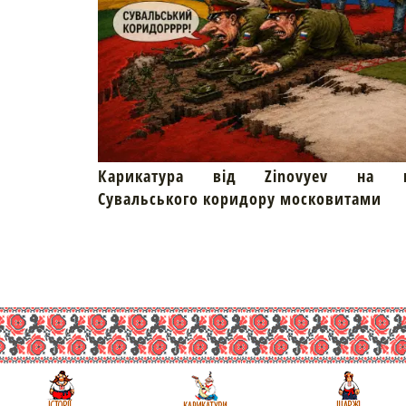
Карикатура від Zinovyev на пр
Сувальського коридору московитами