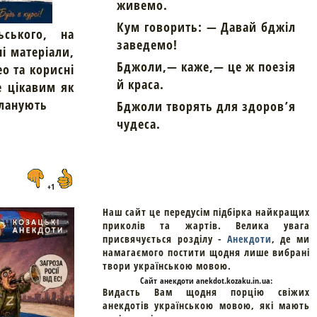
живемо.
Кум говорить: — Давай бджіл
ьського, на
заведемо!
ні матеріали,
Бджоли,— каже,— це ж поезія
ео та корисні
й краса.
е цікавим як
планують
Бджоли творять для здоров’я
чудеса.
+1
Наш сайт це передусім підбірка найкращих
приколів та жартів. Велика увага
присвячується розділу -
Анекдоти
, де ми
намагаємого постити щодня лише вибрані
твори українською мовою.
Cайт
анекдоти
anekdot.kozaku.in.ua:
Видасть Вам щодня порцію свіжих
анекдотів українською мовою, які мають