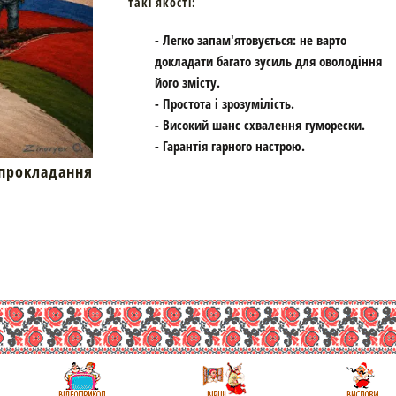
такі якості:
- Легко запам'ятовується: не варто
докладати багато зусиль для оволодіння
його змісту.
- Простота і зрозумілість.
- Високий шанс схвалення гуморески.
- Гарантія гарного настрою.
окладання