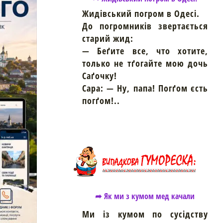
Жидівський погром в Одесі.
До погромників звертається
старий жид:
— Беґите все, что хотите,
только не тґогайте мою дочь
Саґочку!
Сара: — Hу, папа! Погґом єсть
погґом!..
➦ Як ми з кумом мед качали
Ми із кумом по сусідству