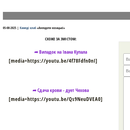
05-08-2025
|
Камеді клаб
«
Анекдоти козацькі
»
СХОЖЕ ЗА ЗМІСТОМ:
➦ Випадок на Івана Купала
[media=https://youtu.be/4f78Fdfn0nI]
➦ Сдача крови - дует Чехова
[media=https://youtu.be/Qs9NeuDVEA0]