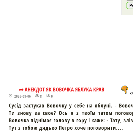
Р
➦ АНЕКДОТ ЯК ВОВОЧКА ЯБЛУКА КРАВ
+3
2026-08-06
8
0
Сусід застукав Вовочку у себе на яблуні. - Вово
Ти знову за своє? Ось я з твоїм татом погово
Вовочка піднімає голову в гору і каже: - Тату, злі
Тут з тобою дядько Петро хоче поговорити....