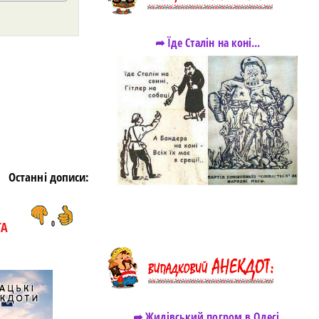
➦ Їде Сталін на коні...
https://snu.in.ua/
Останні дописи:
ТА
0
➦ Жидівський погром в Одесі.