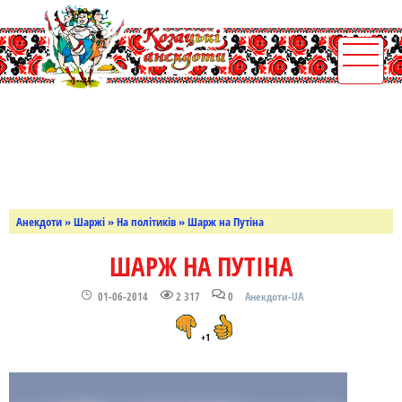
Анекдоти
»
Шаржі
»
На політиків
» Шарж на Путіна
ШАРЖ НА ПУТІНА
01-06-2014
2 317
0
Анекдоти-UA
+1