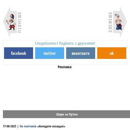
Сподобалось? Поділись з друзьями!
facebook
twitter
вконтакте
ok
Реклама:
Шарж на Путіна
17-08-2025
|
На політиків
«
Анекдоти козацькі
»