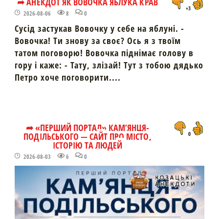
➦ АНЕКДОТ ЯК ВОВОЧКА ЯБЛУКА КРАВ
+3
2026-08-06
8
0
Сусід застукав Вовочку у себе на яблуні. -
Вовочка! Ти знову за своє? Ось я з твоїм
татом поговорю! Вовочка піднімає голову в
гору і каже: - Тату, злізай! Тут з тобою дядько
Петро хоче поговорити....
➦ «ПЕРШИЙ ПОРТАЛ» КАМ’ЯНЦЯ-
ПОДІЛЬСЬКОГО — САЙТ ПРО МІСТО,
0
ІСТОРІЮ ТА ЛЮДЕЙ
2026-08-03
6
0