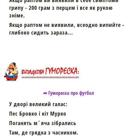
грипу - 200 грам з перцем і все як рукою
зніме.
Якщо раптом не виявили, всеодно випийте -
глибоко сидить зараза...
➦ Гумореска про футбол
У дворі великий галас:
Пес Бровко і кіт Мурко
Поганять м´яча зібрались
Там, де грядка з часником.