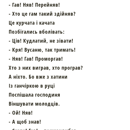
- Гав! Няв! Перейняв!
- Хто це гам такий здійняв?
Це курчата і качата
Позбігались вболівать:
- Ців! Кудлатий, не зівати!
- Кря! Вусаню, так тримать!
- Няв! Гав! Проморгав!
Хто з них виграв, хто програв?
А ніхто. Бо вже з хатини
Із ганчіркою в руці
Поспішала господиня
Віншувати молодців.
- Ой! Няв!
- А щоб знав!