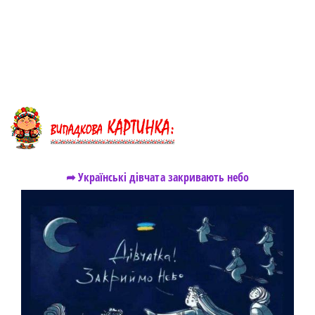
➦ Українські дівчата закривають небо