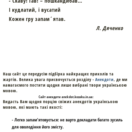
- Скаву! Гав! – пошкандибав…
І кудлатий, і вусатий
Кожен гру запам´ятав.
Л. Дяченко
Наш сайт це передусім підбірка найкращих приколів та
жартів. Велика увага присвячується розділу -
Анекдоти
, де ми
намагаємого постити щодня лише вибрані твори українською
мовою.
Cайт
анекдоти
anekdot.kozaku.in.ua:
Видасть Вам щодня порцію свіжих анекдотів українською
мовою, які мають такі якості:
- Легко запам'ятовується: не варто докладати багато зусиль
для оволодіння його змісту.