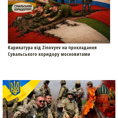
Карикатура від Zinovyev на прокладання
Сувальського коридору московитами