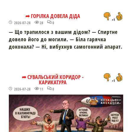
➦ ГОРІЛКА ДОВЕЛА ДІДА
+1
2026-07-28
28
0
— Що трапилося з вашим дідом? — Спиртне
довело його до могили. — Біла гарячка
доконала? — Ні, вибухнув самогонний апарат.
➦ СУВАЛЬСЬКИЙ КОРИДОР -
КАРИКАТУРА
+1
2026-07-28
11
0