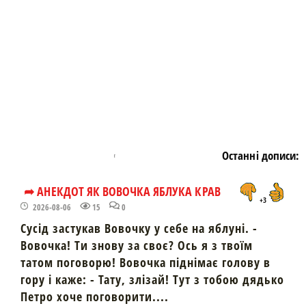
Останні дописи:
➦ АНЕКДОТ ЯК ВОВОЧКА ЯБЛУКА КРАВ
+3
2026-08-06
15
0
Сусід застукав Вовочку у себе на яблуні. -
Вовочка! Ти знову за своє? Ось я з твоїм
татом поговорю! Вовочка піднімає голову в
гору і каже: - Тату, злізай! Тут з тобою дядько
Петро хоче поговорити....