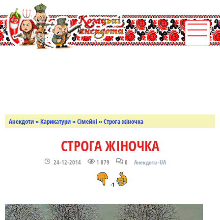
Анекдоти
»
Карикатури
»
Сімейні
» Строга жіночка
СТРОГА ЖІНОЧКА
24-12-2014
1 879
0
Анекдоти-UA
-1