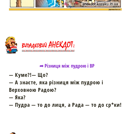
➦ Різниця між пудрою і ВР
— Куме?!— Що?
— А знаєте, яка різниця між пудрою і
Верховною Радою?
— Яка?
— Пудра — то до лиця, а Рада — то до ср*ки!