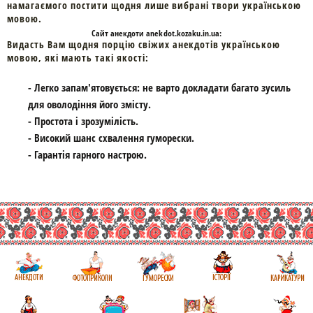
намагаємого постити щодня лише вибрані твори українською
мовою.
Cайт
анекдоти
anekdot.kozaku.in.ua:
Видасть Вам щодня порцію свіжих анекдотів українською
мовою, які мають такі якості:
- Легко запам'ятовується: не варто докладати багато зусиль
для оволодіння його змісту.
- Простота і зрозумілість.
- Високий шанс схвалення гуморески.
- Гарантія гарного настрою.