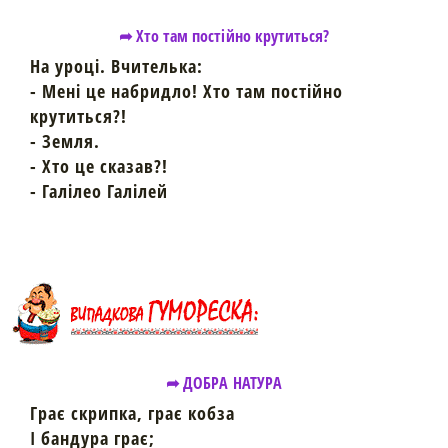
➦ Хто там постійно крутиться?
На уроці. Вчителька:
- Мені це набридло! Хто там постійно
крутиться?!
- Земля.
- Хто це сказав?!
- Галілео Галілей
➦ ДОБРА НАТУРА
Грає скрипка, грає кобза
І бандура грає;