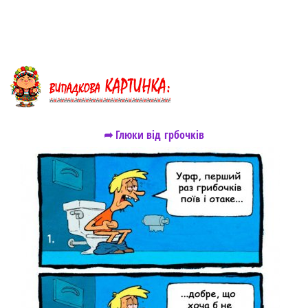
➦ Глюки від грбочків