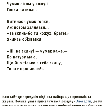
Чумак літом у кожусі
Гопки витинає.
Витинає чумак гопки,
Аж потом заллявся…
«Та скинь-бо ти кожух, брате!»
Якийсь обізвався.
«Ні, не скину! — чумак каже.—
Бо натуру маю,
Що йно тілько з себе скину,
То все пропиваю!»
Наш сайт це передусім підбірка найкращих приколів та
жартів. Велика увага присвячується розділу -
Анекдоти
, де ми
намагаємого постити щодня лише вибрані твори українською