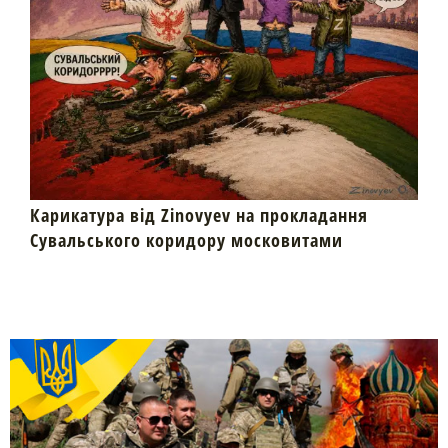
Карикатура від Zinovyev на прокладання
Сувальського коридору московитами