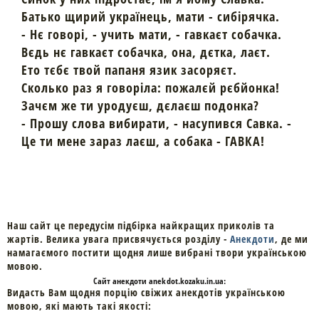
Батько щирий українець, мати - сибірячка.
- Нє говорі, - учить мати, - гавкаєт собачка.
Вєдь нє гавкаєт собачка, она, дєтка, лаєт.
Ето тєбє твой папаня язик засоряєт.
Сколько раз я говоріла: пожалєй рєбйонка!
Зачєм же ти уродуєш, дєлаєш подонка?
- Прошу cлова вибирати, - насупився Савка. -
Це ти мене зараз лаєш, а собака - ГАВКА!
Наш сайт це передусім підбірка найкращих приколів та
жартів. Велика увага присвячується розділу -
Анекдоти
, де ми
намагаємого постити щодня лише вибрані твори українською
мовою.
Cайт
анекдоти
anekdot.kozaku.in.ua:
Видасть Вам щодня порцію свіжих анекдотів українською
мовою, які мають такі якості: