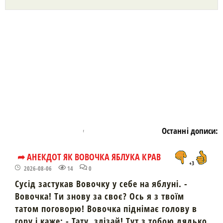
https://snu.in.ua/
Останні дописи:
➦ АНЕКДОТ ЯК ВОВОЧКА ЯБЛУКА КРАВ
+3
2026-08-06
14
0
Сусід застукав Вовочку у себе на яблуні. -
Вовочка! Ти знову за своє? Ось я з твоїм
татом поговорю! Вовочка піднімає голову в
гору і каже: - Тату, злізай! Тут з тобою дядько