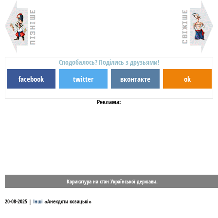
Сподобалось? Поділись з друзьями!
facebook
twitter
вконтакте
ok
Реклама:
Карикатура на стан Української держави.
20-08-2025
|
Інші
«
Анекдоти козацькі
»