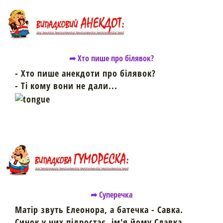
➦ Хто пише про білявок?
- Хто пише анекдоти про білявок?
- Ті кому вони не дали...
➦ Суперечка
Матір звуть Елеонора, а батечка - Савка.
Синок у них підростає, ім'я йому Славка.