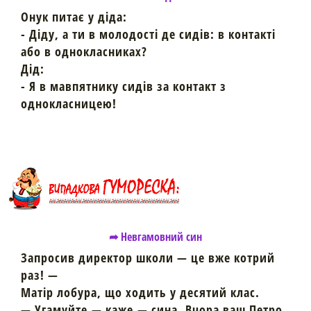
Онук питає у діда:
- Діду, а ти в молодості де сидів: в контакті
або в однокласниках?
Дід:
- Я в мавпятнику сидів за контакт з
однокласницею!
➦ Невгамовний син
Запросив директор школи — це вже котрий
раз! —
Матір лобура, що ходить у десятий клас.
— Угамуйте,— каже,— сина. Вчора ваш Петро