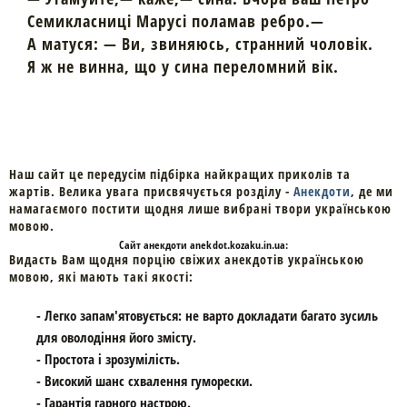
Семикласниці Марусі поламав ребро.—
А матуся: — Ви, звиняюсь, странний чоловік.
Я ж не винна, що у сина переломний вік.
Наш сайт це передусім підбірка найкращих приколів та
жартів. Велика увага присвячується розділу -
Анекдоти
, де ми
намагаємого постити щодня лише вибрані твори українською
мовою.
Cайт
анекдоти
anekdot.kozaku.in.ua:
Видасть Вам щодня порцію свіжих анекдотів українською
мовою, які мають такі якості:
- Легко запам'ятовується: не варто докладати багато зусиль
для оволодіння його змісту.
- Простота і зрозумілість.
- Високий шанс схвалення гуморески.
- Гарантія гарного настрою.