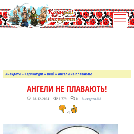
Анекдоти
»
Карикатури
»
Інші
» Ангели не плавають!
АНГЕЛИ НЕ ПЛАВАЮТЬ!
28-12-2014
1 779
0
Анекдоти-UA
-1