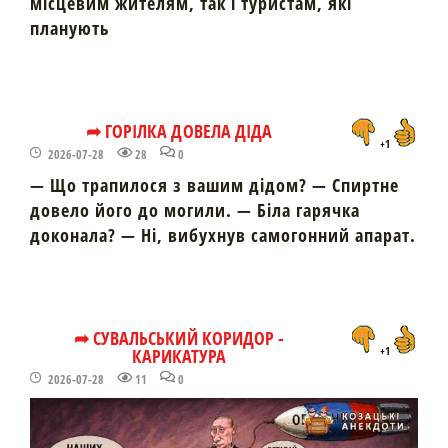
місцевим жителям, так і туристам, які
планують
➦ ГОРІЛКА ДОВЕЛА ДІДА
+1
2026-07-28
28
0
— Що трапилося з вашим дідом? — Спиртне
довело його до могили. — Біла гарячка
доконала? — Ні, вибухнув самогонний апарат.
➦ СУВАЛЬСЬКИЙ КОРИДОР -
КАРИКАТУРА
+1
2026-07-28
11
0