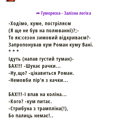
➦ Гумореска - Залізна логіка
-Ходімо, куме, постріляєм
(Я ще не був на полюванні)?;-
То як:сезон зимовий відкриваєм?-
Запропонував кум Роман куму Вані.
* * *
Ідуть (напав густий туман)-
БАХ!!! -Шукає рачки...
-Ну,що? -цікавиться Роман.
-Немовби пір'я з качки...
БАХ!!!-І впав на коліна...
-Кого? -кум питає.
-Стрибуна з трампліна(!),
Бо палиць немає!..