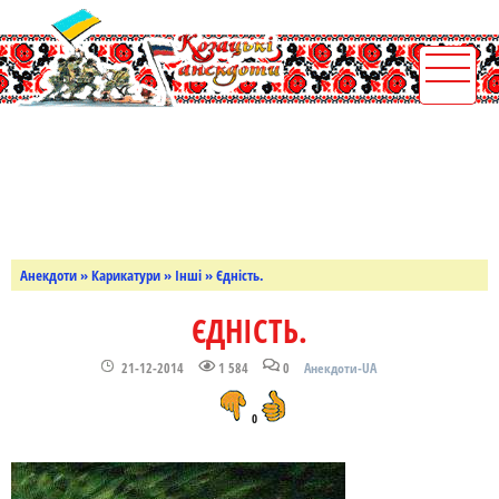
Анекдоти
»
Карикатури
»
Інші
» Єдність.
ЄДНІСТЬ.
21-12-2014
1 584
0
Анекдоти-UA
0