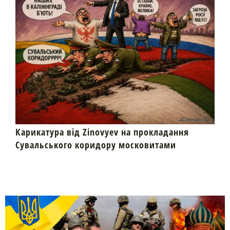
Карикатура від Zinovyev на прокладання
Сувальського коридору московитами