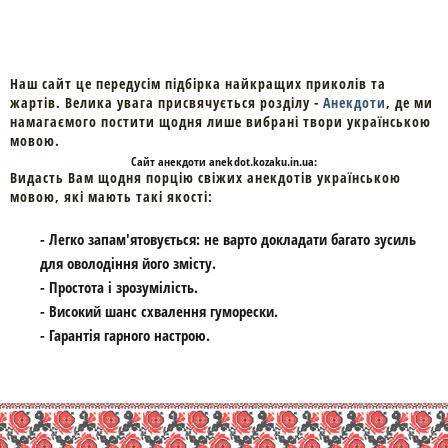
Наш сайт це передусім підбірка найкращих приколів та
жартів. Велика увага присвячується розділу -
Анекдоти
, де ми
намагаємого постити щодня лише вибрані твори українською
мовою.
Cайт
анекдоти
anekdot.kozaku.in.ua:
Видасть Вам щодня порцію свіжих анекдотів українською
мовою, які мають такі якості:
- Легко запам'ятовується: не варто докладати багато зусиль
для оволодіння його змісту.
- Простота і зрозумілість.
- Високий шанс схвалення гуморески.
- Гарантія гарного настрою.