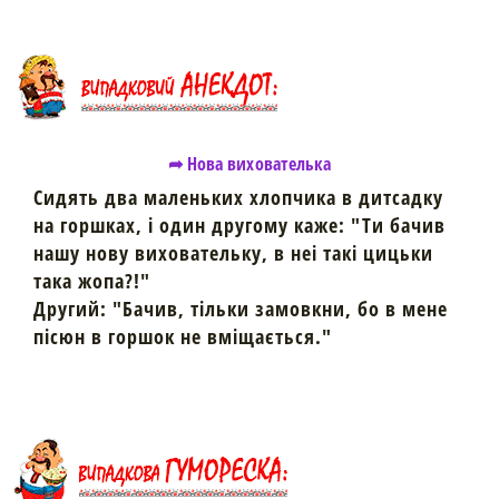
➦ Нова вихователька
Сидять два маленьких хлопчика в дитсадку
на горшках, i один другому каже: "Ти бачив
нашу нову виховательку, в неi такi цицьки
така жопа?!"
Другий: "Бачив, тiльки замовкни, бо в мене
пiсюн в горшок не вмiщається."