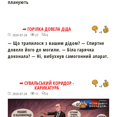
планують
➦ ГОРІЛКА ДОВЕЛА ДІДА
+1
2026-07-28
27
0
— Що трапилося з вашим дідом? — Спиртне
довело його до могили. — Біла гарячка
доконала? — Ні, вибухнув самогонний апарат.
➦ СУВАЛЬСЬКИЙ КОРИДОР -
КАРИКАТУРА
+1
2026-07-28
11
0