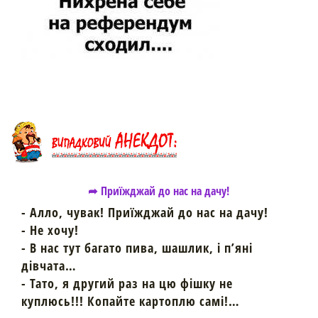
➦ Приїжджай до нас на дачу!
- Алло, чувак! Приїжджай до нас на дачу!
- Не хочу!
- В нас тут багато пива, шашлик, і п’яні
дівчата…
- Тато, я другий раз на цю фішку не
куплюсь!!! Копайте картоплю самі!…