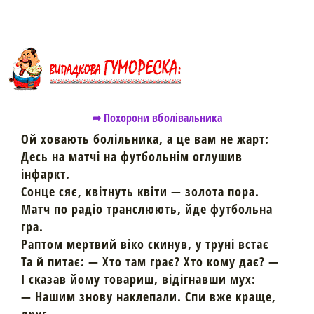
➦ Похорони вболівальника
Ой ховають болільника, а це вам не жарт:
Десь на матчі на футбольнім оглушив
інфаркт.
Сонце сяє, квітнуть квіти — золота пора.
Матч по радіо транслюють, йде футбольна
гра.
Раптом мертвий віко скинув, у труні встає
Та й питає: — Хто там грає? Хто кому дає? —
І сказав йому товариш, відігнавши мух:
— Нашим знову наклепали. Спи вже краще,
друг…