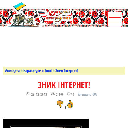
Анекдоти
»
Карикатури
»
Інші
» Зник Інтернет!
ЗНИК ІНТЕРНЕТ!
28-12-2013
2 106
0
Анекдоти-UA
0