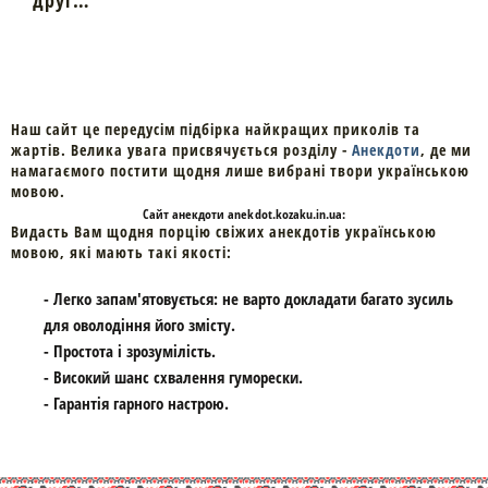
Наш сайт це передусім підбірка найкращих приколів та
жартів. Велика увага присвячується розділу -
Анекдоти
, де ми
намагаємого постити щодня лише вибрані твори українською
мовою.
Cайт
анекдоти
anekdot.kozaku.in.ua:
Видасть Вам щодня порцію свіжих анекдотів українською
мовою, які мають такі якості:
- Легко запам'ятовується: не варто докладати багато зусиль
для оволодіння його змісту.
- Простота і зрозумілість.
- Високий шанс схвалення гуморески.
- Гарантія гарного настрою.