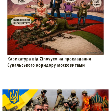
Карикатура від Zinovyev на прокладання
Сувальського коридору московитами