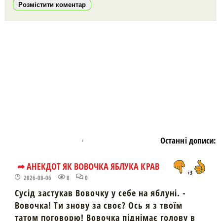
Розмістити коментар
https://snu.in.ua/
Останні дописи:
➦ АНЕКДОТ ЯК ВОВОЧКА ЯБЛУКА КРАВ
+3
2026-08-06
8
0
Сусід застукав Вовочку у себе на яблуні. -
Вовочка! Ти знову за своє? Ось я з твоїм
татом поговорю! Вовочка піднімає голову в