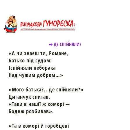
➦ ДЕ СПІЙНЯЛИ?
«А чи знаєш ти, Романе,
Батько під судом:
Іспійняли неборака
Над чужим добром…»
«Мого батька?.. Де спійняли?»
Циганчук спитав.
«Таки в нашії ж коморі —
Бодню розбивав».
«Та в коморі й горобцеві