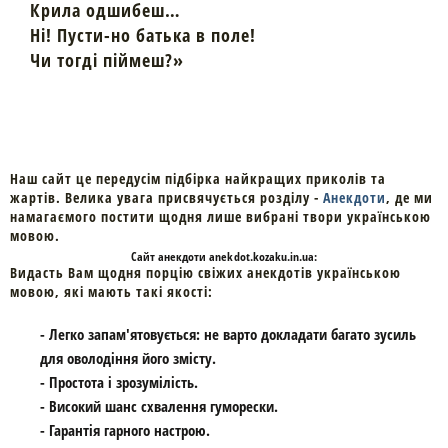
Крила одшибеш…
Ні! Пусти-но батька в поле!
Чи тогді піймеш?»
Наш сайт це передусім підбірка найкращих приколів та
жартів. Велика увага присвячується розділу -
Анекдоти
, де ми
намагаємого постити щодня лише вибрані твори українською
мовою.
Cайт
анекдоти
anekdot.kozaku.in.ua:
Видасть Вам щодня порцію свіжих анекдотів українською
мовою, які мають такі якості:
- Легко запам'ятовується: не варто докладати багато зусиль
для оволодіння його змісту.
- Простота і зрозумілість.
- Високий шанс схвалення гуморески.
- Гарантія гарного настрою.