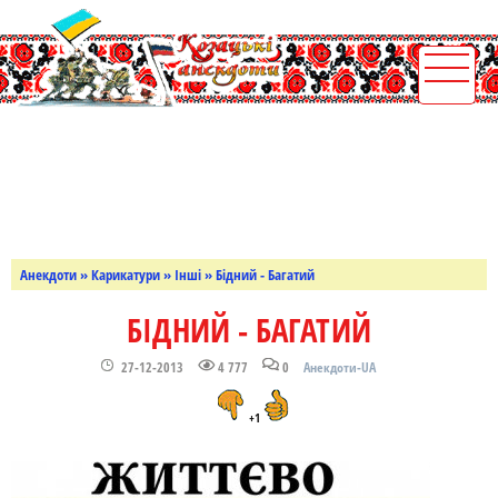
Анекдоти
»
Карикатури
»
Інші
» Бідний - Багатий
БІДНИЙ - БАГАТИЙ
27-12-2013
4 777
0
Анекдоти-UA
+1