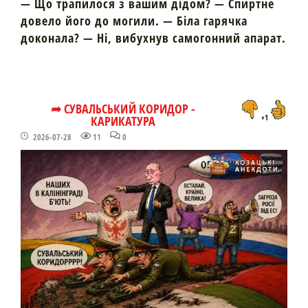
— Що трапилося з вашим дідом? — Спиртне
довело його до могили. — Біла гарячка
доконала? — Ні, вибухнув самогонний апарат.
➦ СУВАЛЬСЬКИЙ КОРИДОР -
КАРИКАТУРА
+1
2026-07-28
11
0