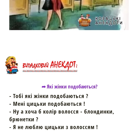
➦ Які жінки подобаються?
- Тобі які жінки подобаються ?
- Мені цицьки подобаються !
- Ну а хоча б колір волосся - блондинки,
брюнетки ?
- Я не люблю цицьки з волоссям !