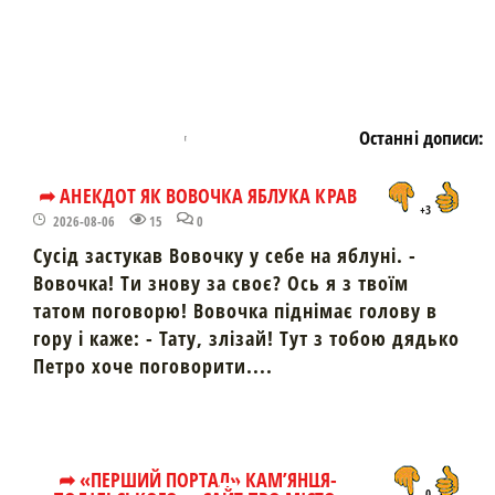
Останні дописи:
➦ АНЕКДОТ ЯК ВОВОЧКА ЯБЛУКА КРАВ
+3
2026-08-06
15
0
Сусід застукав Вовочку у себе на яблуні. -
Вовочка! Ти знову за своє? Ось я з твоїм
татом поговорю! Вовочка піднімає голову в
гору і каже: - Тату, злізай! Тут з тобою дядько
Петро хоче поговорити....
➦ «ПЕРШИЙ ПОРТАЛ» КАМ’ЯНЦЯ-
0