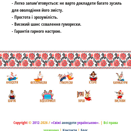
- Легко запам'ятовується: не варто докладати багато зусиль
для оволодіння його змісту.
- Простота і зрозумілість.
- Високий шанс схвалення гуморески.
- Гарантія гарного настрою.
Copyright
©
2012
-2026 /
«Свіжі
анекдоти
українською»
.
|
Всі права
захищено
|
Контакти
|
Блог