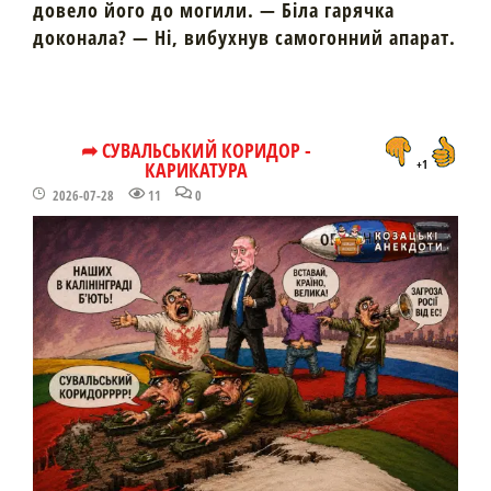
довело його до могили. — Біла гарячка
доконала? — Ні, вибухнув самогонний апарат.
➦ СУВАЛЬСЬКИЙ КОРИДОР -
КАРИКАТУРА
+1
2026-07-28
11
0