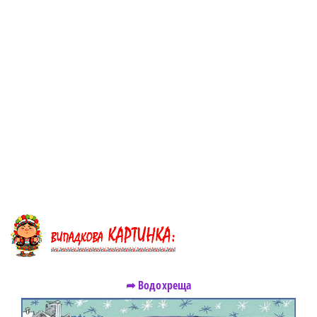
➦ Водохреща