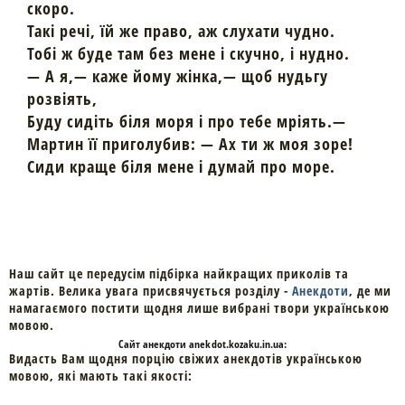
скоро.
Такі речі, їй же право, аж слухати чудно.
Тобі ж буде там без мене і скучно, і нудно.
— А я,— каже йому жінка,— щоб нудьгу
розвіять,
Буду сидіть біля моря і про тебе мріять.—
Мартин її приголубив: — Ах ти ж моя зоре!
Сиди краще біля мене і думай про море.
Наш сайт це передусім підбірка найкращих приколів та
жартів. Велика увага присвячується розділу -
Анекдоти
, де ми
намагаємого постити щодня лише вибрані твори українською
мовою.
Cайт
анекдоти
anekdot.kozaku.in.ua:
Видасть Вам щодня порцію свіжих анекдотів українською
мовою, які мають такі якості: