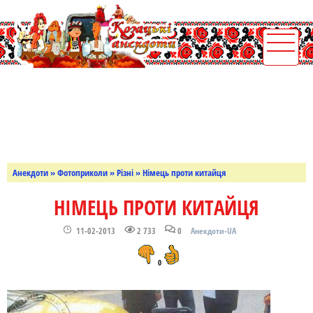
Анекдоти
»
Фотоприколи
»
Різні
» Німець проти китайця
НІМЕЦЬ ПРОТИ КИТАЙЦЯ
11-02-2013
2 733
0
Анекдоти-UA
0