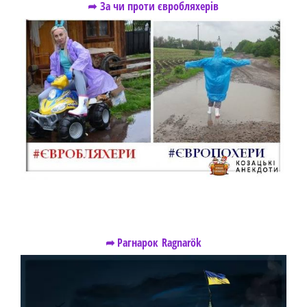
➦ За чи проти євробляхерів
➦ Рагнарок Ragnarök