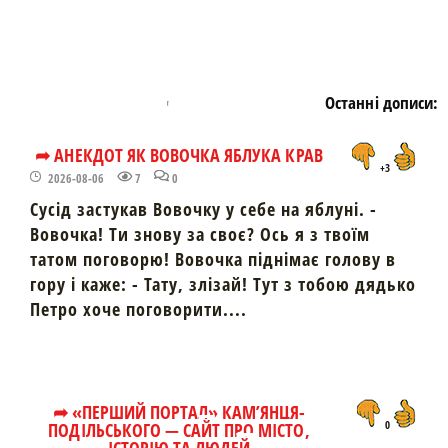
Останні дописи:
➦ АНЕКДОТ ЯК ВОВОЧКА ЯБЛУКА КРАВ
+3
2026-08-06
7
0
Сусід застукав Вовочку у себе на яблуні. -
Вовочка! Ти знову за своє? Ось я з твоїм
татом поговорю! Вовочка піднімає голову в
гору і каже: - Тату, злізай! Тут з тобою дядько
Петро хоче поговорити....
➦ «ПЕРШИЙ ПОРТАЛ» КАМ’ЯНЦЯ-
ПОДІЛЬСЬКОГО — САЙТ ПРО МІСТО,
0
ІСТОРІЮ ТА ЛЮДЕЙ