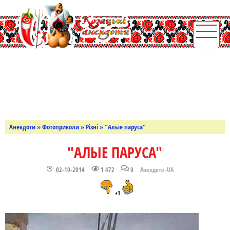
Анекдоти
»
Фотоприколи
»
Різні
» "Алые паруса"
"АЛЫЕ ПАРУСА"
02-10-2014
1 472
0
Анекдоти-UA
+1