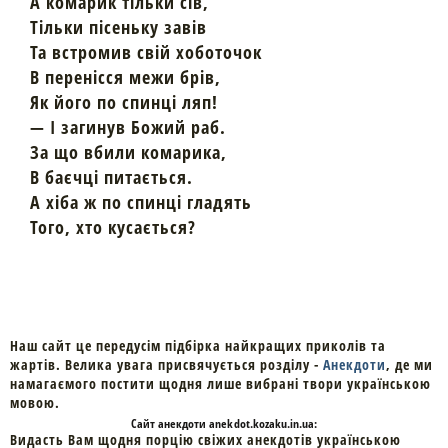
А комарик тільки сів,
Тільки пісеньку завів
Та встромив свій хоботочок
В перенісся межи брів,
Як його по спинці ляп!
— І загинув Божий раб.
За що вбили комарика,
В баєчці питається.
А хіба ж по спинці гладять
Того, хто кусається?
Наш сайт це передусім підбірка найкращих приколів та
жартів. Велика увага присвячується розділу -
Анекдоти
, де ми
намагаємого постити щодня лише вибрані твори українською
мовою.
Cайт
анекдоти
anekdot.kozaku.in.ua:
Видасть Вам щодня порцію свіжих анекдотів українською