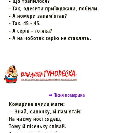
- Що трапилося?
- Так, одесити приїжджали, побили.
- А номери запам'ятав?
- Так. 45 - 45.
- А серія - то яка?
- А на чоботях серію не ставлять.
➦ Пісня комарика
Комарика вчила мати:
— Знай, синочку, й пам'ятай:
На чиєму носі сядеш,
Тому й пісеньку співай.