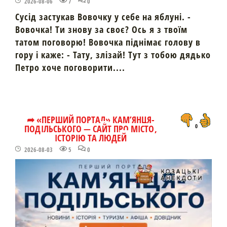
2026-08-06
7
0
Сусід застукав Вовочку у себе на яблуні. -
Вовочка! Ти знову за своє? Ось я з твоїм
татом поговорю! Вовочка піднімає голову в
гору і каже: - Тату, злізай! Тут з тобою дядько
Петро хоче поговорити....
➦ «ПЕРШИЙ ПОРТАЛ» КАМ’ЯНЦЯ-
ПОДІЛЬСЬКОГО — САЙТ ПРО МІСТО,
0
ІСТОРІЮ ТА ЛЮДЕЙ
2026-08-03
5
0