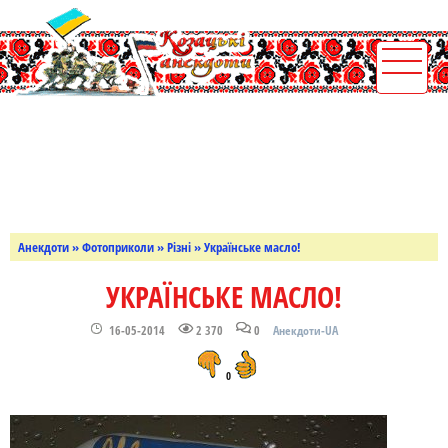
Анекдоти
»
Фотоприколи
»
Різні
» Українське масло!
УКРАЇНСЬКЕ МАСЛО!
16-05-2014
2 370
0
Анекдоти-UA
0