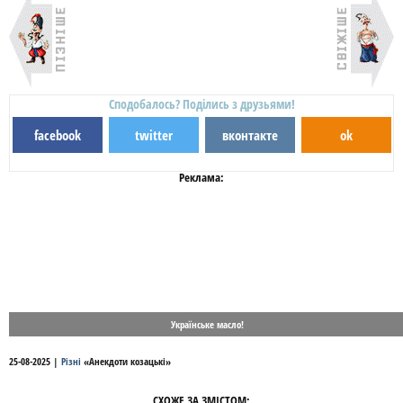
Сподобалось? Поділись з друзьями!
facebook
twitter
вконтакте
ok
Реклама:
Українське масло!
25-08-2025
|
Різні
«
Анекдоти козацькі
»
СХОЖЕ ЗА ЗМІСТОМ: