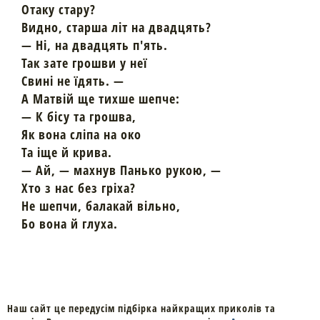
Отаку стару?
Видно, старша літ на двадцять?
— Ні, на двадцять п'ять.
Так зате грошви у неї
Свині не їдять. —
А Матвій ще тихше шепче:
— К бісу та грошва,
Як вона сліпа на око
Та іще й крива.
— Ай, — махнув Панько рукою, —
Хто з нас без гріха?
Не шепчи, балакай вільно,
Бо вона й глуха.
Наш сайт це передусім підбірка найкращих приколів та