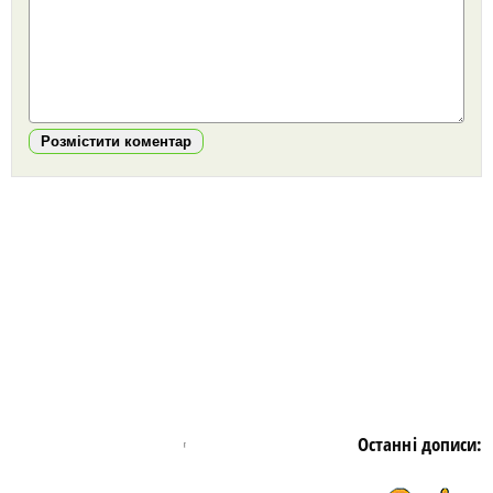
Розмістити коментар
https://snu.in.ua/
Останні дописи: