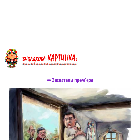
➦ Засватали прем'єра