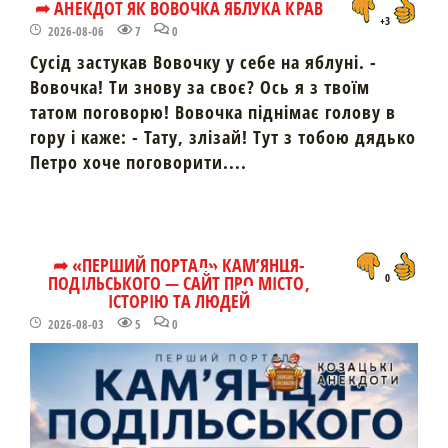
➦ АНЕКДОТ ЯК ВОВОЧКА ЯБЛУКА КРАВ
+3
2026-08-06
7
0
Сусід застукав Вовочку у себе на яблуні. -
Вовочка! Ти знову за своє? Ось я з твоїм
татом поговорю! Вовочка піднімає голову в
гору і каже: - Тату, злізай! Тут з тобою дядько
Петро хоче поговорити....
➦ «ПЕРШИЙ ПОРТАЛ» КАМ’ЯНЦЯ-
ПОДІЛЬСЬКОГО — САЙТ ПРО МІСТО,
0
ІСТОРІЮ ТА ЛЮДЕЙ
2026-08-03
5
0