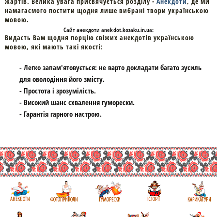
жартів. Велика увага присвячується розділу -
Анекдоти
, де ми
намагаємого постити щодня лише вибрані твори українською
мовою.
Cайт
анекдоти
anekdot.kozaku.in.ua:
Видасть Вам щодня порцію свіжих анекдотів українською
мовою, які мають такі якості:
- Легко запам'ятовується: не варто докладати багато зусиль
для оволодіння його змісту.
- Простота і зрозумілість.
- Високий шанс схвалення гуморески.
- Гарантія гарного настрою.