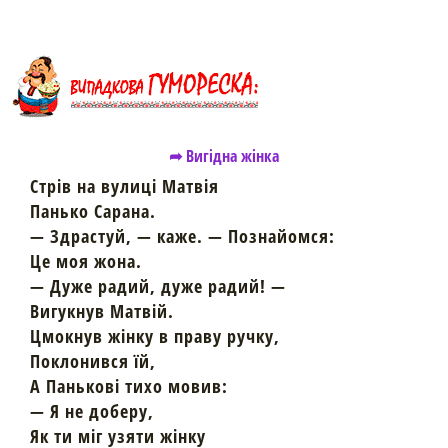
➦ Вигідна жінка
Стрів на вулиці Матвія
Панько Сарана.
— Здрастуй, — каже. — Познайомся:
Це моя жона.
— Дуже радий, дуже радий! —
Вигукнув Матвій.
Цмокнув жінку в праву ручку,
Поклонився їй,
А Панькові тихо мовив:
— Я не доберу,
Як ти міг узяти жінку