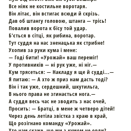
Все ніяк не костильне воротаря.
Він літає, він встигає всюди й скрізь.
Дав об штангу головою, штанга — трісь!
Повалив ворота к бісу той удар.
Б'ється в сітці, як рибина, воротар.
Тут суддя на нас зненацька як стрибне!
Ухопив за руки кума і мене:
— Годі бити! «Урожай» ваш переміг!
У противників — ні рук уже, ні ніг.—
Кум трясеться: — Накладу я ще й судді...—
Я питаю: — А хто ж приз нам дасть тоді?
Він і так уже, сердешний, шкутильга,
В нього права не згинається нога.—
А суддя весь час не зводить з нас очей,
Просить: — Братці, в мене ж четверо дітей!
Через день летіла звістка з краю в край,
Що розігнано команду «Урожай».
Хто нам скаже, що ми з кумом не орли?