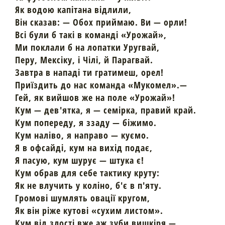
Як водою капітана відлили,
Він сказав: — Обох приймаю. Ви — орли!
Всі були б такі в команді «Урожай»,
Ми поклали б на лопатки Уругвай,
Перу, Мексіку, і Чілі, й Парагвай.
Завтра в нападі ти гратимеш, орел!
Приїздить до нас команда «Мукомел».—
Гей, як вийшов же на поле «Урожай»!
Кум — дев'ятка, я — семірка, правий край.
Кум попереду, я ззаду — біжимо.
Кум наліво, я направо — куємо.
Я в офсайді, кум на вихід подає,
Я пасую, кум шурує — штука є!
Кум обрав для себе тактику круту:
Як не влучить у коліно, б'є в п'яту.
Громові шумлять овації кругом,
Як він ріже кутові «сухим листом».
Кум від злості вже аж зуби вишкіря —