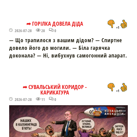
➦ ГОРІЛКА ДОВЕЛА ДІДА
+1
2026-07-28
28
0
— Що трапилося з вашим дідом? — Спиртне
довело його до могили. — Біла гарячка
доконала? — Ні, вибухнув самогонний апарат.
➦ СУВАЛЬСЬКИЙ КОРИДОР -
КАРИКАТУРА
+1
2026-07-28
11
0