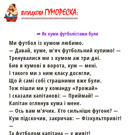
➦ Як куми футболістами були
Ми футбол із кумом любимо.
— Давай, куме, м'яч футбольний купимо! —
Тренувалися ми з кумом аж три дні.
Бив я кумові в ворота, кум — мені.
І такого ми з ним класу досягли,
Що й самі собі страшними вже були.
Тож пішли ми у команду «Урожай»
І сказали капітанові: — Приймай! —
Капітан оглянув кума і мене.
— Ось вам м'ячик. Хто сильніше фугоне? —
Кум підскочив, закричав: — Фізкультпривіт!
—
Та футболом капітана — у живіт!