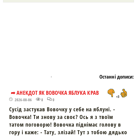
https://snu.in.ua/
Останні дописи:
➦ АНЕКДОТ ЯК ВОВОЧКА ЯБЛУКА КРАВ
+3
2026-08-06
8
0
Сусід застукав Вовочку у себе на яблуні. -
Вовочка! Ти знову за своє? Ось я з твоїм
татом поговорю! Вовочка піднімає голову в
гору і каже: - Тату, злізай! Тут з тобою дядько