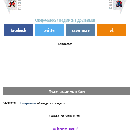
Сподобалось? Поділись з друзьями!
facebook
twitter
вконтакте
ok
Реклама:
Москалі захоплюють Крим
04-08-2025
|
З тваринами
«
Анекдоти козацькі
»
СХОЖЕ ЗА ЗМІСТОМ:
➦ Крим наш!