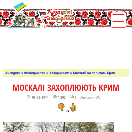
Анекдоти
»
Фотоприколи
»
З тваринами
» Москалі захоплюють Крим
МОСКАЛІ ЗАХОПЛЮЮТЬ КРИМ
09-03-2014
4 202
0
Анекдоти-UA
+5