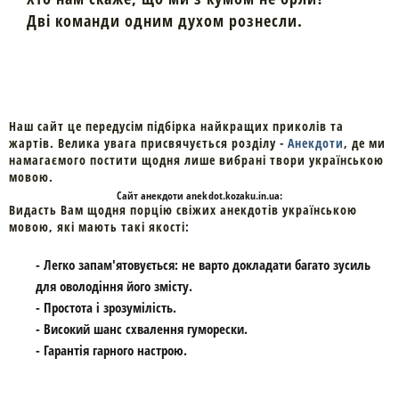
Дві команди одним духом рознесли.
Наш сайт це передусім підбірка найкращих приколів та
жартів. Велика увага присвячується розділу -
Анекдоти
, де ми
намагаємого постити щодня лише вибрані твори українською
мовою.
Cайт
анекдоти
anekdot.kozaku.in.ua:
Видасть Вам щодня порцію свіжих анекдотів українською
мовою, які мають такі якості:
- Легко запам'ятовується: не варто докладати багато зусиль
для оволодіння його змісту.
- Простота і зрозумілість.
- Високий шанс схвалення гуморески.
- Гарантія гарного настрою.