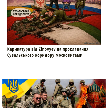
Карикатура від Zinovyev на прокладання
Сувальського коридору московитами