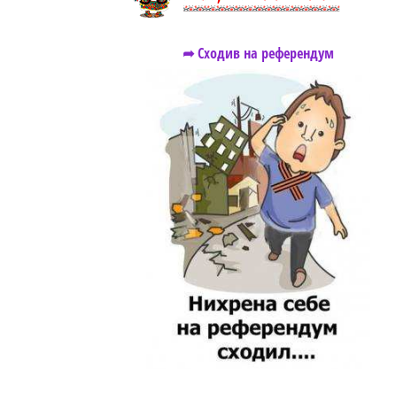
➦ Сходив на референдум
https://snu.in.ua/