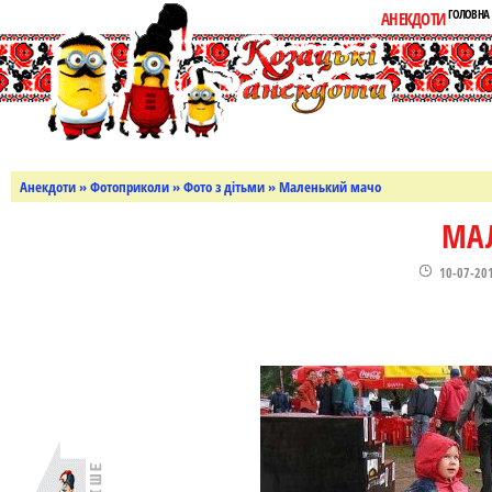
ГОЛОВНА
АНЕКДОТИ
Анекдоти
»
Фотоприколи
»
Фото з дітьми
» Маленький мачо
МА
10-07-20