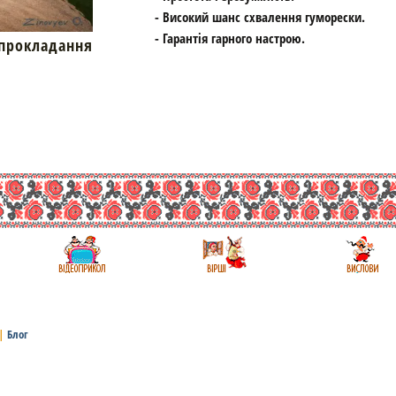
- Високий шанс схвалення гуморески.
- Гарантія гарного настрою.
окладання
|
Блог