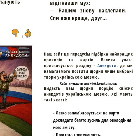
планують
відігнавши мух:
— Нашим знову наклепали.
Спи вже краще, друг…
+1
Наш сайт це передусім підбірка найкращих
приколів та жартів. Велика увага
присвячується розділу -
Анекдоти
, де ми
намагаємого постити щодня лише вибрані
твори українською мовою.
Cайт
анекдоти
anekdot.kozaku.in.ua:
Видасть Вам щодня порцію свіжих
анекдотів українською мовою, які мають
такі якості:
- Легко запам'ятовується: не варто
докладати багато зусиль для оволодіння
його змісту.
- Простота і зрозумілість.