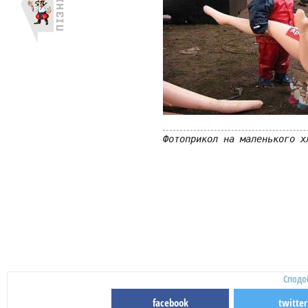
Фотоприкол на маленького х
Сподо
facebook
twitter