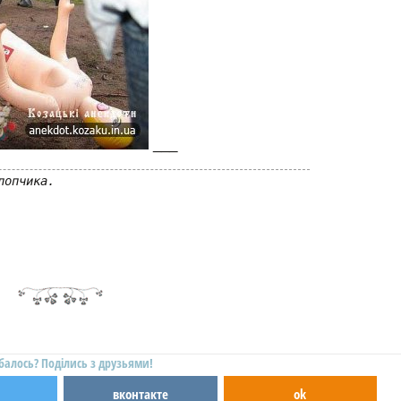
___
лопчика.
балось? Поділись з друзьями!
вконтакте
ok