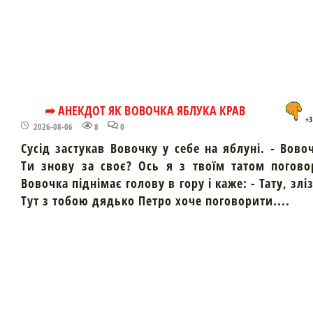
➦ АНЕКДОТ ЯК ВОВОЧКА ЯБЛУКА КРАВ
+3
2026-08-06
8
0
Сусід застукав Вовочку у себе на яблуні. - Вово
Ти знову за своє? Ось я з твоїм татом погово
Вовочка піднімає голову в гору і каже: - Тату, злі
Тут з тобою дядько Петро хоче поговорити....