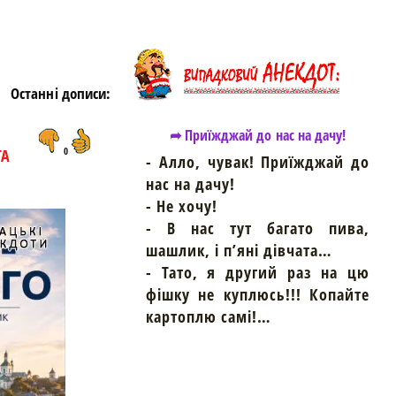
Останні дописи:
➦ Приїжджай до нас на дачу!
ТА
0
- Алло, чувак! Приїжджай до
нас на дачу!
- Не хочу!
- В нас тут багато пива,
шашлик, і п’яні дівчата…
- Тато, я другий раз на цю
фішку не куплюсь!!! Копайте
картоплю самі!…