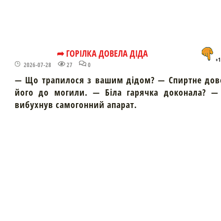
➦ ГОРІЛКА ДОВЕЛА ДІДА
+1
2026-07-28
27
0
— Що трапилося з вашим дідом? — Спиртне дов
його до могили. — Біла гарячка доконала? — 
вибухнув самогонний апарат.