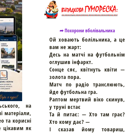
➦ Похорони вболівальника
Ой ховають болільника, а це
вам не жарт:
Десь на матчі на футбольнім
оглушив інфаркт.
Сонце сяє, квітнуть квіти —
золота пора.
Матч по радіо транслюють,
йде футбольна гра.
Раптом мертвий віко скинув,
ьського, на
у труні встає
ні матеріали,
Та й питає: — Хто там грає?
ео та корисні
Хто кому дає? —
е цікавим як
І сказав йому товариш,