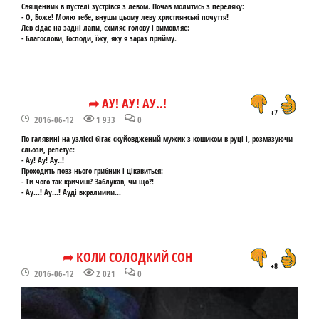
Священник в пустелі зустрівся з левом. Почав молитись з переляку:
- О, Боже! Молю тебе, внуши цьому леву християнські почуття!
Лев сідає на задні лапи, схиляє голову і вимовляє:
- Благослови, Господи, їжу, яку я зараз прийму.
➦ АУ! АУ! АУ..!
+7
2016-06-12
1 933
0
По галявині на узліссі бігає скуйовджений мужик з кошиком в руці і, розмазуючи
сльози, репетує:
- Ау! Ау! Ау..!
Проходить повз нього грибник і цікавиться:
- Ти чого так кричиш? Заблукав, чи що?!
- Ау…! Ау…! Ауді вкралииии…
➦ КОЛИ СОЛОДКИЙ СОН
+8
2016-06-12
2 021
0