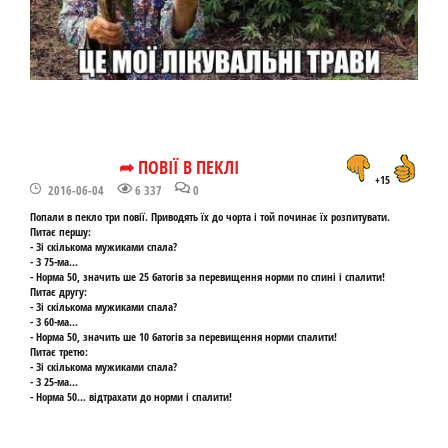
➦ ПОВІЇ В ПЕКЛІ
+15
2016-06-04
6 337
0
Попали в пекло три повії. Приводять їх до чорта і той починає їх розпитувати.
Питає першу:
- Зі скількома мужиками спала?
- З 75-ма...
- Норма 50, значить ше 25 батогів за перевищення норми по спині і спалити!
Питає другу:
- Зі скількома мужиками спала?
- З 60-ма...
- Норма 50, значить ше 10 батогів за перевищення норми спалити!
Питає третю:
- Зі скількома мужиками спала?
- З 25-ма...
- Норма 50... відтрахати до норми і спалити!