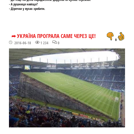
- А рушниця навіщо?
- Дірочки у вухах зробити.
➦ УКРАЇНА ПРОГРАЛА САМЕ ЧЕРЕЗ ЦЕ!
0
2016-06-18
1 234
0