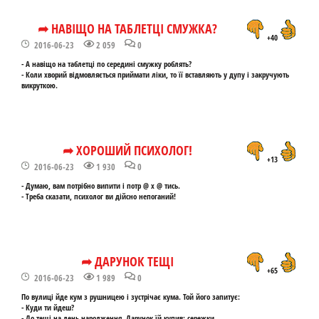
➦ НАВІЩО НА ТАБЛЕТЦІ СМУЖКА?
+40
2016-06-23
2 059
0
- А навіщо на таблетці по середині смужку роблять?
- Коли хворий відмовляється приймати ліки, то її вставляють у дупу і закручують
викруткою.
➦ ХОРОШИЙ ПСИХОЛОГ!
+13
2016-06-23
1 930
0
- Думаю, вам потрібно випити і потр @ х @ тись.
- Треба сказати, психолог ви дійсно непоганий!
➦ ДАРУНОК ТЕЩІ
+65
2016-06-23
1 989
0
По вулиці йде кум з рушницею і зустрічає кума. Той його запитує:
- Куди ти йдеш?
- До тещі на день народження. Дарунок їй купив: сережки.