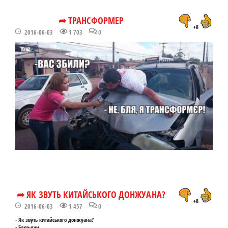
➦ ТРАНСФОРМЕР
+8
2016-06-03
1 703
0
➦ ЯК ЗВУТЬ КИТАЙСЬКОГО ДОНЖУАНА?
+8
2016-06-03
1 457
0
- Як звуть китайського донжуана?
- Бляо-дун.