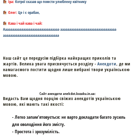
Іра:
Котрої сказав що помсти улюблену квітнику
Олег:
Це і є орабан,
Кава і чай кава і чай:
Ааааааааааааааааааааааааааааааа ааааааааааааааааааааааааааааааа
ааааааааааааааааааааааааааааааа
Наш сайт це передусім підбірка найкращих приколів та
жартів. Велика увага присвячується розділу -
Анекдоти
, де ми
намагаємого постити щодня лише вибрані твори українською
мовою.
Cайт
анекдоти
anekdot.kozaku.in.ua:
Видасть Вам щодня порцію свіжих анекдотів українською
мовою, які мають такі якості:
- Легко запам'ятовується: не варто докладати багато зусиль
для оволодіння його змісту.
- Простота і зрозумілість.