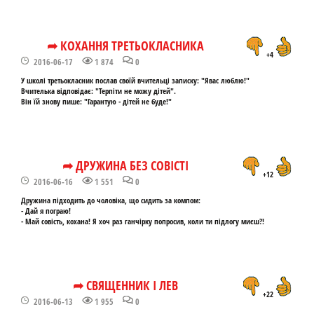
➦ КОХАННЯ ТРЕТЬОКЛАСНИКА
+4
2016-06-17
1 874
0
У школі третьокласник послав своїй вчительці записку: "Явас люблю!"
Вчителька відповідає: "Терпіти не можу дітей".
Він їй знову пише: "Гарантую - дітей не буде!"
➦ ДРУЖИНА БЕЗ СОВІСТІ
+12
2016-06-16
1 551
0
Дружина підходить до чоловіка, що сидить за компом:
- Дай я пограю!
- Май совість, кохана! Я хоч раз ганчірку попросив, коли ти підлогу миєш?!
➦ СВЯЩЕННИК І ЛЕВ
+22
2016-06-13
1 955
0