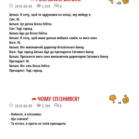
+25
2016-06-09
2 639
0
Батько: Я хочу, щоб ти одружився на жінці, яку виберу я.
Син: Ні.
Батько: Це дочка Білла Гейтса.
Син: Тоді гаразд
Батько йде до Білла Гейтса.
Батько: Я хочу, щоб ваша донька вийшла заміж за мого сина
Білл: Ні.
Батько: Він виконавчий директор Всесвітнього банку.
Білл: Тоді гаразд Батько йде до президента Світового банку
Батько: Призначте мого сина виконавчим директором Світового Банку
Президент: Ні.
Батько: Він зять Білла Гейтса
Президент: Тоді гаразд.
➦ ЧОМУ СПІЗНИВСЯ?
+6
2016-06-09
2 299
0
- Вибачте, я спізнився.
- Що сталося?
- Та нічого, я просто не хотів приходити.