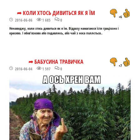
➦ КОЛИ ХТОСЬ ДИВИТЬСЯ ЯК Я ЇМ
+6
2016-06-06
1 685
0
Ненавиджу, коли хтось дивиться як я їм. Відразу намагаюся їсти граціозно і
красиво. І обов'язково або подавлюсь, або чай з носа поллється..
➦ БАБУСИНА ТРАВИЧКА
+7
2016-06-04
1 597
0