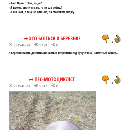
- Ало! Привіт, Зай, ти де?
- Я вдома, спати лягаю, -а ти що робиш?
- А я в барі, в тебе за спиною, за столиком сиджу.
➦ ХТО БОЇТЬСЯ 8 БЕРЕЗНЯ?
+2
2015-03-20
1 459
0
8 березня навіть десантники бояться потрапити під руку п'яної, самотньої жінки...
➦ ПЕС-МОТОЦИКЛІСТ
+1
2015-03-19
1 842
0