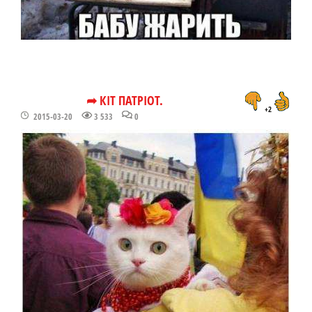
➦ КІТ ПАТРІОТ.
+2
2015-03-20
3 533
0