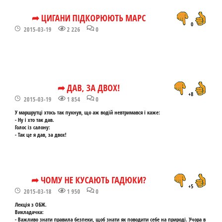
➦ ЦИГАНИ ПІДКОРЮЮТЬ МАРС
0
2015-03-19
2 226
0
➦ ДАВ, ЗА ДВОХ!
+8
2015-03-19
1 854
0
У маршрутцi хтось так пукнув, що аж водiй невтримався i каже:
- Ну i хто так дав.
Голос iз салону:
- Так це я дав, за двох!
➦ ЧОМУ НЕ КУСАЮТЬ ГАДЮКИ?
+5
2015-03-18
1 950
0
Лекція з ОБЖ.
Викладачка:
- Важливо знати правила безпеки, щоб знати як поводити себе на природі. Учора в