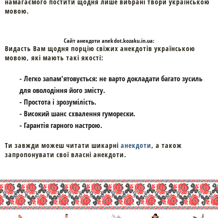
намагаємого постити щодня лише вибрані твори українською
мовою.
Cайт
анекдоти
anekdot.kozaku.in.ua:
Видасть Вам щодня порцію свіжих анекдотів українською
мовою, які мають такі якості:
- Легко запам'ятовується: не варто докладати багато зусиль
для оволодіння його змісту.
- Простота і зрозумілість.
- Високий шанс схвалення гуморески.
- Гарантія гарного настрою.
Ти завжди можеш читати шикарні
анекдоти
, а також
запропонувати свої власні анекдоти.