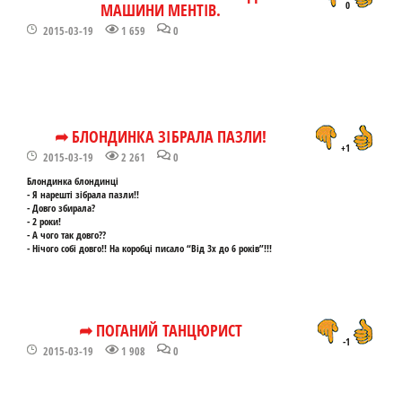
МАШИНИ МЕНТІВ.
0
2015-03-19
1 659
0
➦ БЛОНДИНКА ЗІБРАЛА ПАЗЛИ!
+1
2015-03-19
2 261
0
Блондинка блондинці
- Я нарешті зібрала пазли!!
- Довго збирала?
- 2 роки!
- А чого так довго??
- Нічого собі довго!! На коробці писало “Від 3х до 6 років”!!!
➦ ПОГАНИЙ ТАНЦЮРИСТ
-1
2015-03-19
1 908
0