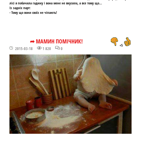
лісі я побачила гадюку і вона мене не вкусила, а все тому що...
Із задніх парт:
- Тому що вони своїх не чіпають!
➦ МАМИН ПОМІЧНИК!
+5
2015-03-18
1 820
0