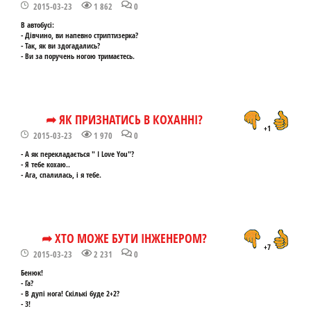
2015-03-23
1 862
0
В автобусі:
- Дівчино, ви напевно стриптизерка?
- Так, як ви здогадались?
- Ви за поручень ногою тримаєтесь.
➦ ЯК ПРИЗНАТИСЬ В КОХАННІ?
+1
2015-03-23
1 970
0
- А як перекладається " I Love You"?
- Я тебе кохаю..
- Ага, спалилась, і я тебе.
➦ ХТО МОЖЕ БУТИ ІНЖЕНЕРОМ?
+7
2015-03-23
2 231
0
Бенюк!
- Га?
- В дупі нога! Скількі буде 2+2?
- 3!