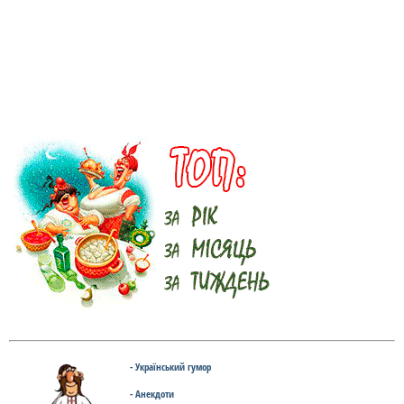
- Український гумор
- Анекдоти