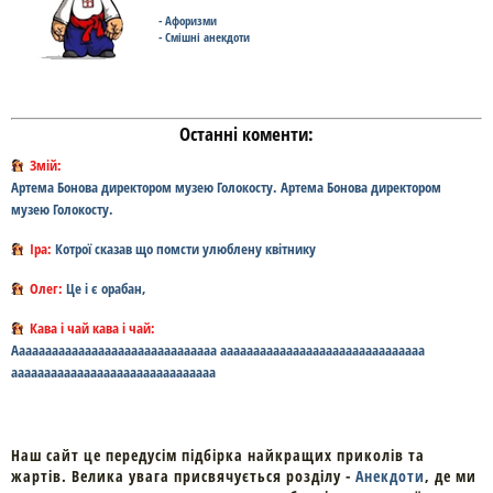
- Афоризми
- Смішні анекдоти
Останні коменти:
Змій:
Артема Бонова директором музею Голокосту. Артема Бонова директором
музею Голокосту.
Іра:
Котрої сказав що помсти улюблену квітнику
Олег:
Це і є орабан,
Кава і чай кава і чай:
Ааааааааааааааааааааааааааааааа ааааааааааааааааааааааааааааааа
ааааааааааааааааааааааааааааааа
Наш сайт це передусім підбірка найкращих приколів та
жартів. Велика увага присвячується розділу -
Анекдоти
, де ми