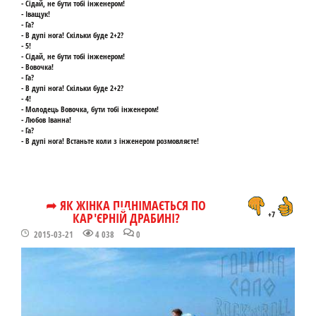
- Сідай, не бути тобі інженером!
- Іващук!
- Га?
- В дупі нога! Скільки буде 2+2?
- 5!
- Сідай, не бути тобі інженером!
- Вовочка!
- Га?
- В дупі нога! Скільки буде 2+2?
- 4!
- Молодець Вовочка, бути тобі інженером!
- Любов Іванна!
- Га?
- В дупі нога! Встаньте коли з інженером розмовляєте!
➦ ЯК ЖІНКА ПІДНІМАЄТЬСЯ ПО
КАР'ЄРНІЙ ДРАБИНІ?
+7
2015-03-21
4 038
0