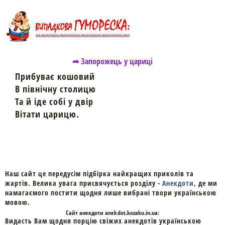
➦ Запорожець у цариці
Прибуває кошовий
В північну столицю
Та й іде собі у двір
Вітати царицю.
Наш сайт це передусім підбірка найкращих приколів та
жартів. Велика увага присвячується розділу -
Анекдоти
, де ми
намагаємого постити щодня лише вибрані твори українською
мовою.
Cайт
анекдоти
anekdot.kozaku.in.ua:
Видасть Вам щодня порцію свіжих анекдотів українською