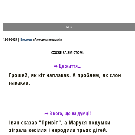
Блін
12-08-2025
|
Вислови
«
Анекдоти козацькі
»
СХОЖЕ ЗА ЗМІСТОМ:
➦ Це життя...
Грошей, як кіт наплакав. А проблем, як слон
накакав.
➦ В кого, що на думці!
Іван сказав "Привіт", а Маруся подумки
зіграла весілля і народила трьох дітей.