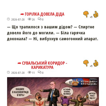
➦ ГОРІЛКА ДОВЕЛА ДІДА
+1
2026-07-28
26
0
— Що трапилося з вашим дідом? — Спиртне
довело його до могили. — Біла гарячка
доконала? — Ні, вибухнув самогонний апарат.
➦ СУВАЛЬСЬКИЙ КОРИДОР -
КАРИКАТУРА
+1
2026-07-28
11
0