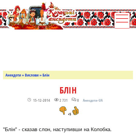
Анекдоти
»
Вислови
» Блін
БЛІН
15-12-2014
2 731
0
Анекдоти-UA
+5
"Блін" - сказав слон, наступивши на Колобка.