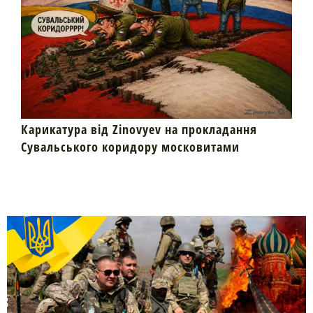
Карикатура від Zinovyev на прокладання
Сувальського коридору московитами