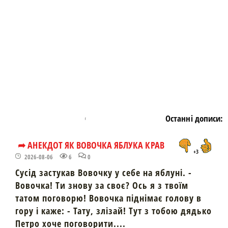
https://snu.in.ua/
Останні дописи:
➦ АНЕКДОТ ЯК ВОВОЧКА ЯБЛУКА КРАВ
+3
2026-08-06
6
0
Сусід застукав Вовочку у себе на яблуні. -
Вовочка! Ти знову за своє? Ось я з твоїм
татом поговорю! Вовочка піднімає голову в
гору і каже: - Тату, злізай! Тут з тобою дядько
Петро хоче поговорити....