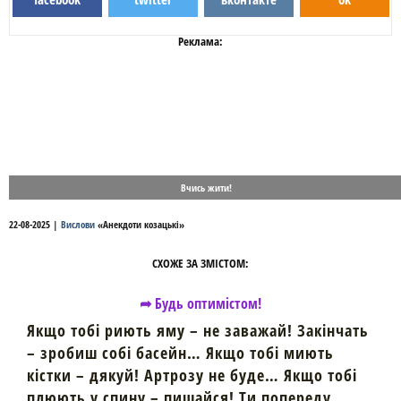
Реклама:
Вчись жити!
22-08-2025
|
Вислови
«
Анекдоти козацькі
»
СХОЖЕ ЗА ЗМІСТОМ:
➦ Будь оптимістом!
Якщо тобі риють яму – не заважай! Закінчать
– зробиш собі басейн… Якщо тобі миють
кістки – дякуй! Артрозу не буде… Якщо тобі
плюють у спину – пишайся! Ти попереду…