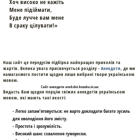
Хоч високо не кажіть
Мене підіймати,
Буде лучче вам мене
В сраку цілувати!»
Наш сайт це передусім підбірка найкращих приколів та
жартів. Велика увага присвячується розділу -
Анекдоти
, де ми
намагаємого постити щодня лише вибрані твори українською
мовою.
Cайт
анекдоти
anekdot.kozaku.in.ua:
Видасть Вам щодня порцію свіжих анекдотів українською
мовою, які мають такі якості:
- Легко запам'ятовується: не варто докладати багато зусиль
для оволодіння його змісту.
- Простота і зрозумілість.
- Високий шанс схвалення гуморески.