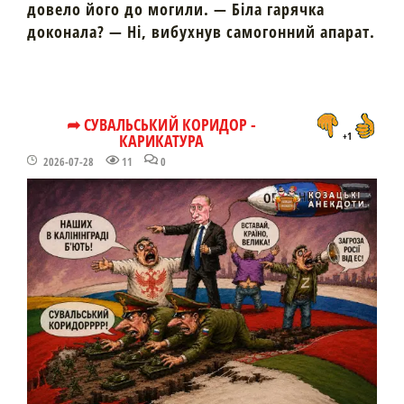
довело його до могили. — Біла гарячка
доконала? — Ні, вибухнув самогонний апарат.
➦ СУВАЛЬСЬКИЙ КОРИДОР -
КАРИКАТУРА
+1
2026-07-28
11
0