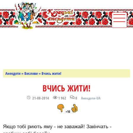
Анекдоти
»
Вислови
» Вчись жити!
ВЧИСЬ ЖИТИ!
21-08-2014
1 962
0
Анекдоти-UA
+10
Якщо тобі риють яму - не заважай! Закінчать -