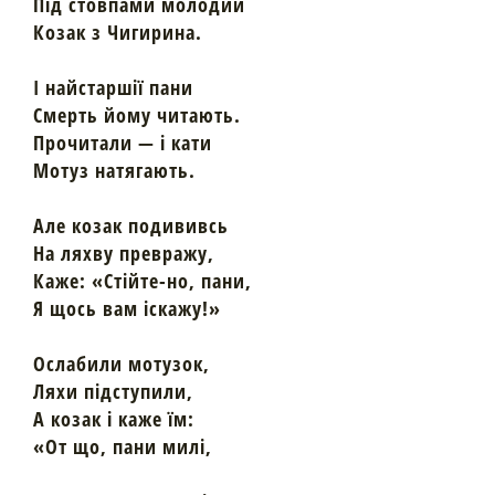
Під стовпами молодий
Козак з Чигирина.
І найстаршії пани
Смерть йому читають.
Прочитали — і кати
Мотуз натягають.
Але козак подививсь
На ляхву превражу,
Каже: «Стійте-но, пани,
Я щось вам іскажу!»
Ослабили мотузок,
Ляхи підступили,
А козак і каже їм:
«От що, пани милі,