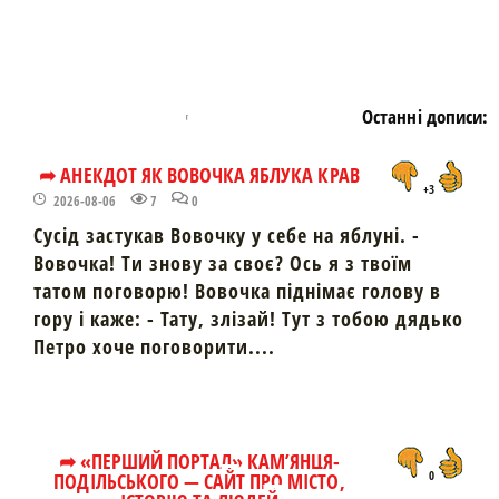
Останні дописи:
➦ АНЕКДОТ ЯК ВОВОЧКА ЯБЛУКА КРАВ
+3
2026-08-06
7
0
Сусід застукав Вовочку у себе на яблуні. -
Вовочка! Ти знову за своє? Ось я з твоїм
татом поговорю! Вовочка піднімає голову в
гору і каже: - Тату, злізай! Тут з тобою дядько
Петро хоче поговорити....
➦ «ПЕРШИЙ ПОРТАЛ» КАМ’ЯНЦЯ-
ПОДІЛЬСЬКОГО — САЙТ ПРО МІСТО,
0