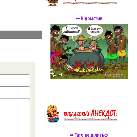
➦ Відомстив
➦ Тато не ділиться