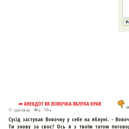
Р
➦ АНЕКДОТ ЯК ВОВОЧКА ЯБЛУКА КРАВ
+3
2026-08-06
8
0
Сусід застукав Вовочку у себе на яблуні. - Вово
Ти знову за своє? Ось я з твоїм татом погово