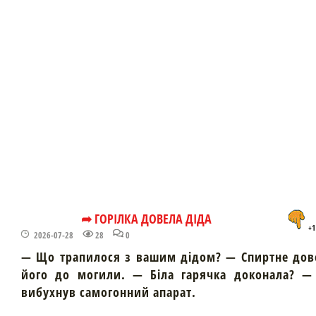
➦ ГОРІЛКА ДОВЕЛА ДІДА
+1
2026-07-28
28
0
— Що трапилося з вашим дідом? — Спиртне дов
його до могили. — Біла гарячка доконала? — 
вибухнув самогонний апарат.