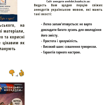
Cайт
анекдоти
anekdot.kozaku.in.ua:
Видасть Вам щодня порцію свіжих
анекдотів українською мовою, які мають
такі якості:
- Легко запам'ятовується: не варто
ьського, на
докладати багато зусиль для оволодіння
ні матеріали,
його змісту.
ео та корисні
- Простота і зрозумілість.
е цікавим як
- Високий шанс схвалення гуморески.
планують
- Гарантія гарного настрою.
+1