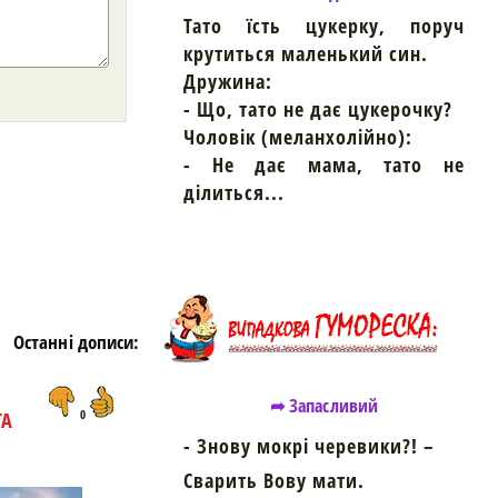
Тато їсть цукерку, поруч
крутиться маленький син.
Дружина:
- Що, тато не дає цукерочку?
Чоловік (меланхолійно):
https://snu.in.ua/
- Не дає мама, тато не
ділиться...
Останні дописи:
➦ Запасливий
ТА
0
- Знову мокрі черевики?! –
Сварить Вову мати.