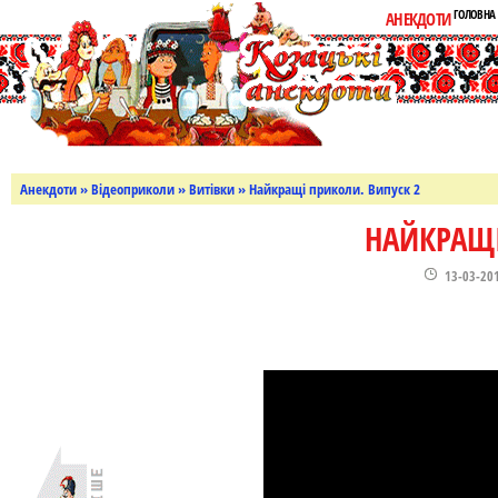
ГОЛОВНА
АНЕКДОТИ
Анекдоти
»
Відеоприколи
»
Витівки
» Найкращі приколи. Випуск 2
НАЙКРАЩІ
13-03-20