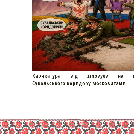
Карикатура від Zinovyev на пр
Сувальського коридору московитами