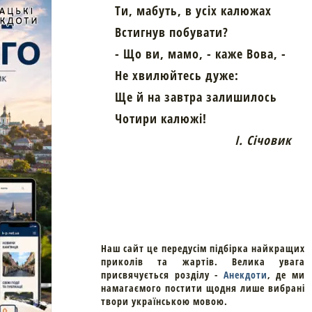
Ти, мабуть, в усіх калюжах
Встигнув побувати?
- Що ви, мамо, - каже Вова, -
Не хвилюйтесь дуже:
Ще й на завтра залишилось
Чотири калюжі!
І. Січовик
Наш сайт це передусім підбірка найкращих
приколів та жартів. Велика увага
присвячується розділу -
Анекдоти
, де ми
намагаємого постити щодня лише вибрані
твори українською мовою.