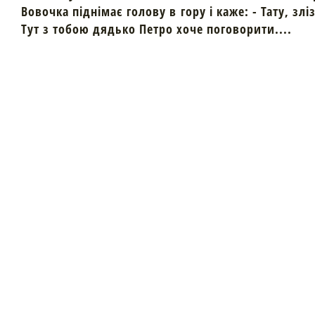
Вовочка піднімає голову в гору і каже: - Тату, злі
Тут з тобою дядько Петро хоче поговорити....