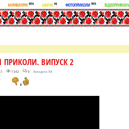
1574
94
1915
КАРИКАТУРИ
ШАРЖІ
ФОТОПРИКОЛИ
ВІДЕОПРИКОЛ
 ПРИКОЛИ. ВИПУСК 2
13
1 642
0
Анекдоти-UA
0