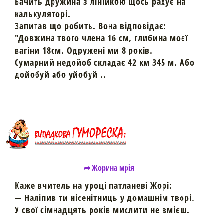
Бачить дружина з лінійкою щось рахує на
калькуляторі.
Запитав що робить. Вона відповідає:
"Довжина твого члена 16 см, глибина моєї
вагіни 18см. Одружені ми 8 років.
Сумарний недойоб складає 42 км 345 м. Або
дойобуй або уйобуй ..
➦ Жорина мрія
Каже вчитель на уроці патланеві Жорі:
— Наліпив ти нісенітниць у домашнім творі.
У свої сімнадцять років мислити не вмієш.