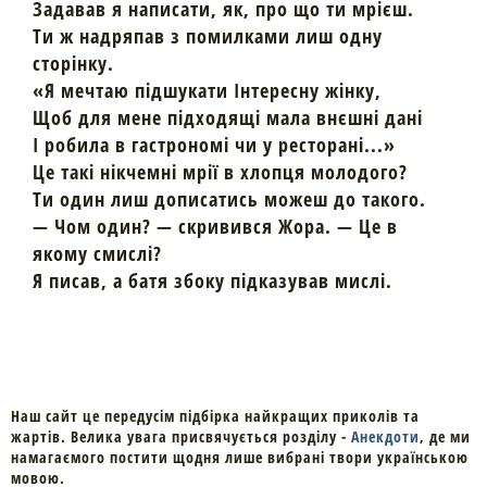
Задавав я написати, як, про що ти мрієш.
Ти ж надряпав з помилками лиш одну
сторінку.
«Я мечтаю підшукати Інтересну жінку,
Щоб для мене підходящі мала внєшні дані
І робила в гастрономі чи у ресторані...»
Це такі нікчемні мрії в хлопця молодого?
Ти один лиш дописатись можеш до такого.
— Чом один? — скривився Жора. — Це в
якому смислі?
Я писав, а батя збоку підказував мислі.
Наш сайт це передусім підбірка найкращих приколів та
жартів. Велика увага присвячується розділу -
Анекдоти
, де ми
намагаємого постити щодня лише вибрані твори українською
мовою.