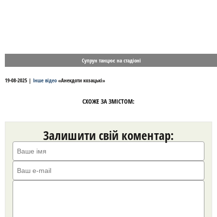
Супрун танцює на стадіоні
19-08-2025
|
Інше відео
«
Анекдоти козацькі
»
СХОЖЕ ЗА ЗМІСТОМ:
Залишити свій коментар: