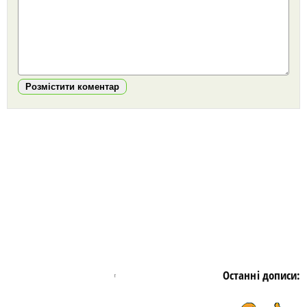
Розмістити коментар
https://snu.in.ua/
Останні дописи: