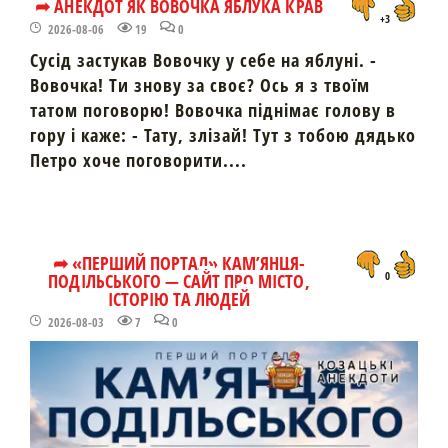
➦ АНЕКДОТ ЯК ВОВОЧКА ЯБЛУКА КРАВ
+3
2026-08-06
19
0
Сусід застукав Вовочку у себе на яблуні. -
Вовочка! Ти знову за своє? Ось я з твоїм
татом поговорю! Вовочка піднімає голову в
гору і каже: - Тату, злізай! Тут з тобою дядько
Петро хоче поговорити....
➦ «ПЕРШИЙ ПОРТАЛ» КАМ’ЯНЦЯ-
ПОДІЛЬСЬКОГО — САЙТ ПРО МІСТО,
0
ІСТОРІЮ ТА ЛЮДЕЙ
2026-08-03
7
0