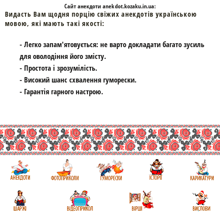
Cайт
анекдоти
anekdot.kozaku.in.ua:
Видасть Вам щодня порцію свіжих анекдотів українською
мовою, які мають такі якості:
- Легко запам'ятовується: не варто докладати багато зусиль
для оволодіння його змісту.
- Простота і зрозумілість.
- Високий шанс схвалення гуморески.
- Гарантія гарного настрою.