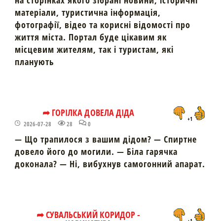
на сторінках якого зібрані новини, історичні
матеріали, туристична інформація,
фотографії, відео та корисні відомості про
життя міста. Портал буде цікавим як
місцевим жителям, так і туристам, які
планують
➦ ГОРІЛКА ДОВЕЛА ДІДА
+1
2026-07-28
28
0
— Що трапилося з вашим дідом? — Спиртне
довело його до могили. — Біла гарячка
доконала? — Ні, вибухнув самогонний апарат.
➦ СУВАЛЬСЬКИЙ КОРИДОР -
+1