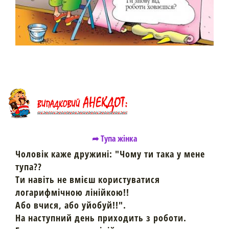
➦ Тупа жінка
Чоловік каже дружині: "Чому ти така у мене
тупа??
Ти навіть не вмієш користуватися
логарифмічною лінійкою!!
Або вчися, або уйобуй!!".
На наступний день приходить з роботи.