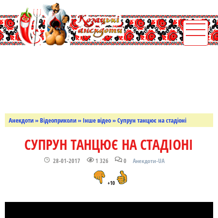
Анекдоти
»
Відеоприколи
»
Інше відео
» Супрун танцює на стадіоні
СУПРУН ТАНЦЮЄ НА СТАДІОНІ
28-01-2017
1 326
0
Анекдоти-UA
+10