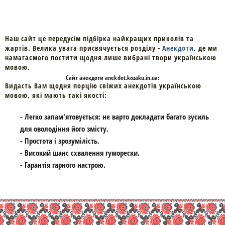
Наш сайт це передусім підбірка найкращих приколів та
жартів. Велика увага присвячується розділу -
Анекдоти
, де ми
намагаємого постити щодня лише вибрані твори українською
мовою.
Cайт
анекдоти
anekdot.kozaku.in.ua:
Видасть Вам щодня порцію свіжих анекдотів українською
мовою, які мають такі якості:
- Легко запам'ятовується: не варто докладати багато зусиль
для оволодіння його змісту.
- Простота і зрозумілість.
- Високий шанс схвалення гуморески.
- Гарантія гарного настрою.