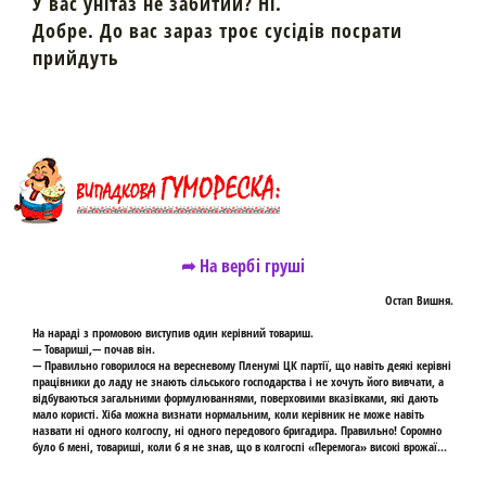
У вас унітаз не забитий? Ні.
Добре. До вас зараз троє сусідів поcрати
прийдуть
➦ На вербі груші
Остап Вишня.
На нараді з промовою виступив один керівний товариш.
— Товариші,— почав він.
— Правильно говорилося на вересневому Пленумі ЦК партії, що навіть деякі керівні
працівники до ладу не знають сільського господарства і не хочуть його вивчати, а
відбуваються загальними формулюваннями, поверховими вказівками, які дають
мало користі. Хіба можна визнати нормальним, коли керівник не може навіть
назвати ні одного колгоспу, ні одного передового бригадира. Правильно! Соромно
було б мені, товариші, коли б я не знав, що в колгоспі «Перемога» високі врожаї...