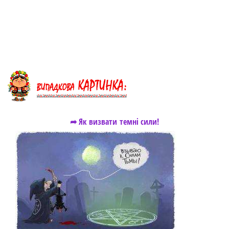
➦ Як визвати темні сили!