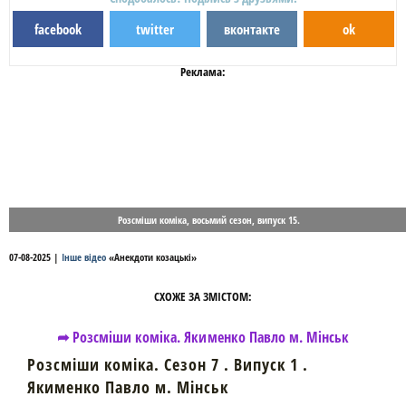
facebook
twitter
вконтакте
ok
Реклама:
Розсміши коміка, восьмий сезон, випуск 15.
07-08-2025
|
Інше відео
«
Анекдоти козацькі
»
СХОЖЕ ЗА ЗМІСТОМ:
➦ Розсміши коміка. Якименко Павло м. Мінськ
Розсміши коміка. Сезон 7 . Випуск 1 .
Якименко Павло м. Мінськ