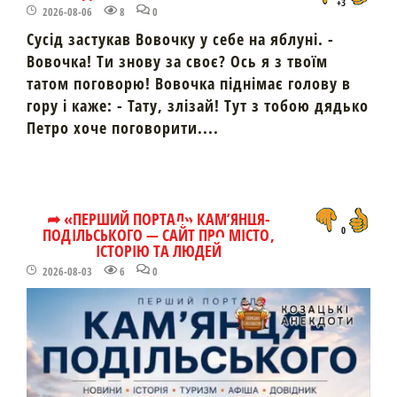
+3
2026-08-06
8
0
Сусід застукав Вовочку у себе на яблуні. -
Вовочка! Ти знову за своє? Ось я з твоїм
татом поговорю! Вовочка піднімає голову в
гору і каже: - Тату, злізай! Тут з тобою дядько
Петро хоче поговорити....
➦ «ПЕРШИЙ ПОРТАЛ» КАМ’ЯНЦЯ-
ПОДІЛЬСЬКОГО — САЙТ ПРО МІСТО,
0
ІСТОРІЮ ТА ЛЮДЕЙ
2026-08-03
6
0