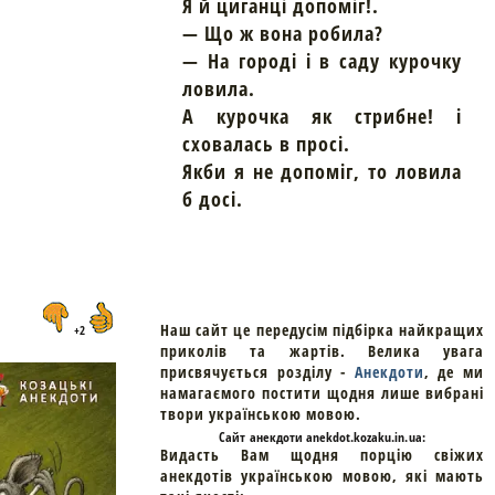
Я й циганці допоміг!.
— Що ж вона робила?
— На городі і в саду курочку
ловила.
А курочка як стрибне! і
сховалась в просі.
Якби я не допоміг, то ловила
б досі.
Наш сайт це передусім підбірка найкращих
+2
приколів та жартів. Велика увага
присвячується розділу -
Анекдоти
, де ми
намагаємого постити щодня лише вибрані
твори українською мовою.
Cайт
анекдоти
anekdot.kozaku.in.ua:
Видасть Вам щодня порцію свіжих
анекдотів українською мовою, які мають