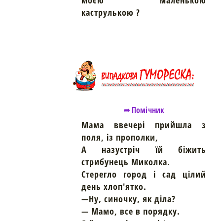
моєю маленькою
каструлькою ?
➦ Помічник
Мама ввечері прийшла з
поля, із прополки,
А назустріч їй біжить
стрибунець Миколка.
Стерегло город і сад цілий
день хлоп'ятко.
—Ну, синочку, як діла?
— Мамо, все в порядку.