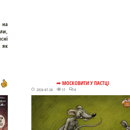
 на
али,
исні
м як
➦ МОСКОВИТИ У ПАСТЦІ
2026-07-28
17
0