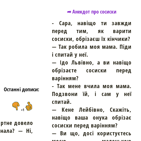
➦ Анекдот про сосиски
- Сара, навіщо ти завжди
перед тим, як варити
https://snu.in.ua/
сосиски, обрізаєш їх кінчики?
— Так робила моя мама. Піди
і спитай у неї.
— Ідо Львівно, а ви навіщо
обрізаєте сосиски перед
варінням?
- Так мене вчила моя мама.
Останні дописи:
Подзвони їй, і сам у неї
спитай.
— Кене Лейбівно, Скажіть,
+1
навіщо ваша онука обрізає
ртне довело
сосиски перед варінням?
нала? — Ні,
— Ви що, досі користуєтесь