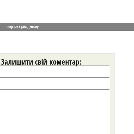
Вища біла раса Донбасу
Залишити свій коментар: