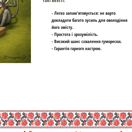
такі якості:
- Легко запам'ятовується: не варто
докладати багато зусиль для оволодіння
його змісту.
- Простота і зрозумілість.
- Високий шанс схвалення гуморески.
- Гарантія гарного настрою.