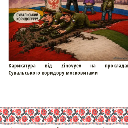
Карикатура від Zinovyev на проклада
Сувальського коридору московитами