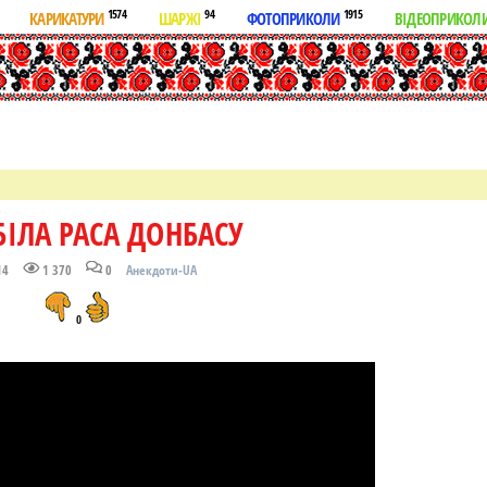
1574
94
1915
КАРИКАТУРИ
ШАРЖІ
ФОТОПРИКОЛИ
ВІДЕОПРИКОЛ
ІЛА РАСА ДОНБАСУ
14
1 370
0
Анекдоти-UA
0