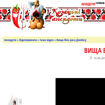
ГОЛОВНА
АНЕКДОТИ
Анекдоти
»
Відеоприколи
»
Інше відео
» Вища біла раса Донбасу
ВИЩА Б
15-09-20