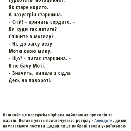
Як старе корито.
А назустріч старшина.
- Стій! - кричить сердито. -
Ви куди так летите?
Спішите в могилу?
- Ні, до загсу везу
Мотю свою милу.
- Що? - питає старшина. -
Я не бачу Моті.
- Значить, випала з сідла
Десь на повороті.
Наш сайт це передусім підбірка найкращих приколів та
жартів. Велика увага присвячується розділу -
Анекдоти
, де ми
намагаємого постити щодня лише вибрані твори українською