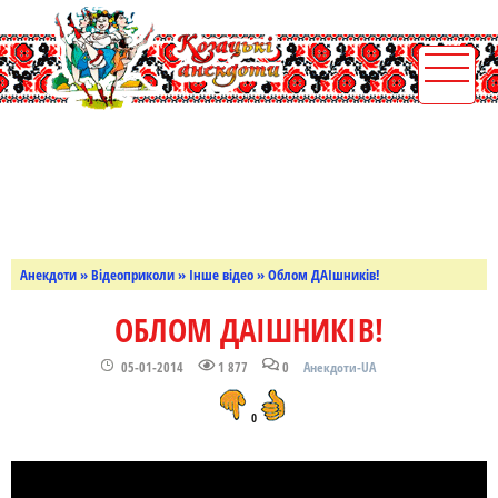
Анекдоти
»
Відеоприколи
»
Інше відео
» Облом ДАІшників!
ОБЛОМ ДАІШНИКІВ!
05-01-2014
1 877
0
Анекдоти-UA
0