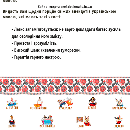
мовою.
Cайт
анекдоти
anekdot.kozaku.in.ua:
Видасть Вам щодня порцію свіжих анекдотів українською
мовою, які мають такі якості:
- Легко запам'ятовується: не варто докладати багато зусиль
для оволодіння його змісту.
- Простота і зрозумілість.
- Високий шанс схвалення гуморески.
- Гарантія гарного настрою.