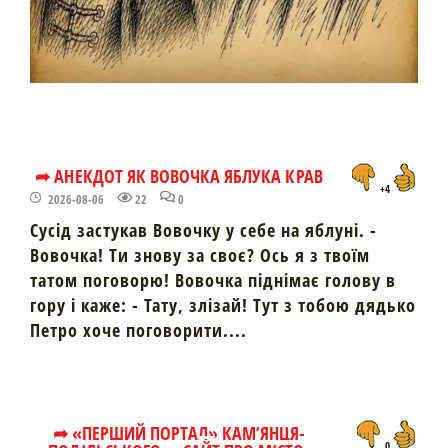
➦ АНЕКДОТ ЯК ВОВОЧКА ЯБЛУКА КРАВ
+4
2026-08-06
22
0
Сусід застукав Вовочку у себе на яблуні. -
Вовочка! Ти знову за своє? Ось я з твоїм
татом поговорю! Вовочка піднімає голову в
гору і каже: - Тату, злізай! Тут з тобою дядько
Петро хоче поговорити....
➦ «ПЕРШИЙ ПОРТАЛ» КАМ’ЯНЦЯ-
0