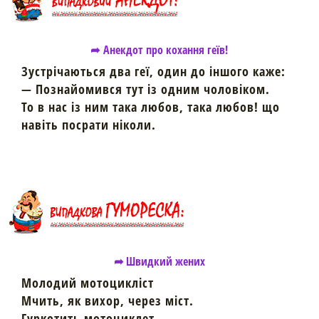
➦ Анекдот про кохання геїв!
Зустрічаються два геї, один до іншого каже:
— Познайомився тут із одним чоловіком.
То в нас із ним така любов, така любов! що
навіть посрати ніколи.
➦ Швидкий жених
Молодий мотоцикліст
Мчить, як вихор, через міст.
Гуркотить мотоциклет,