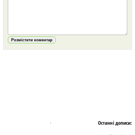
Розмістити коментар
https://snu.in.ua/
Останні дописи: