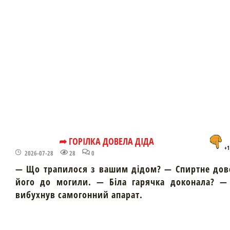
➦ ГОРІЛКА ДОВЕЛА ДІДА
+1
2026-07-28
28
0
— Що трапилося з вашим дідом? — Спиртне дов
його до могили. — Біла гарячка доконала? — 
вибухнув самогонний апарат.