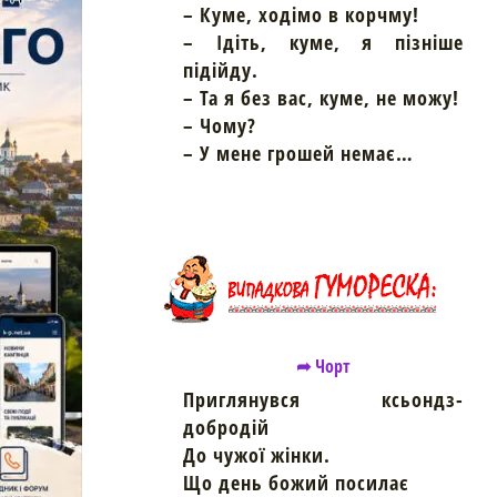
– Куме, ходімо в корчму!
– Ідіть, куме, я пізніше
підійду.
– Та я без вас, куме, не можу!
– Чому?
– У мене грошей немає…
➦ Чорт
Приглянувся ксьондз-
добродій
До чужої жінки.
Що день божий посилає