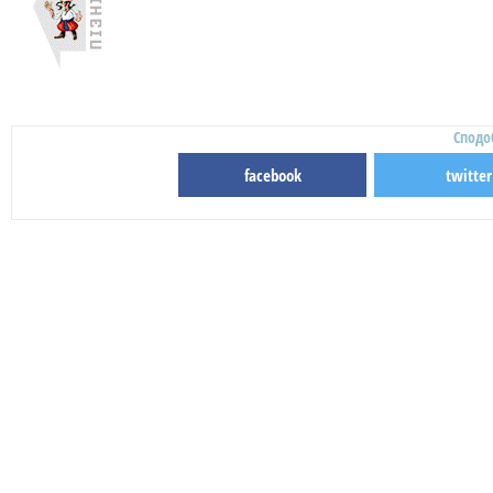
Сподо
facebook
twitter