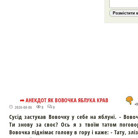
Розмістити 
➦ АНЕКДОТ ЯК ВОВОЧКА ЯБЛУКА КРАВ
+3
2026-08-06
8
0
Сусід застукав Вовочку у себе на яблуні. - Вово
Ти знову за своє? Ось я з твоїм татом погово
Вовочка піднімає голову в гору і каже: - Тату, злі