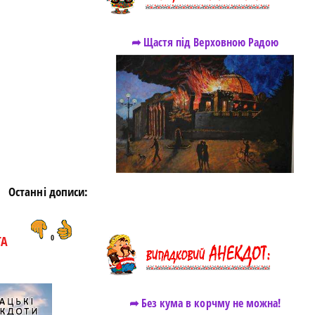
➦ Щастя під Верховною Радою
https://snu.in.ua/
Останні дописи:
ТА
0
➦ Без кума в корчму не можна!