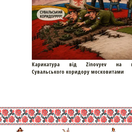
Карикатура від Zinovyev на пр
Сувальського коридору московитами