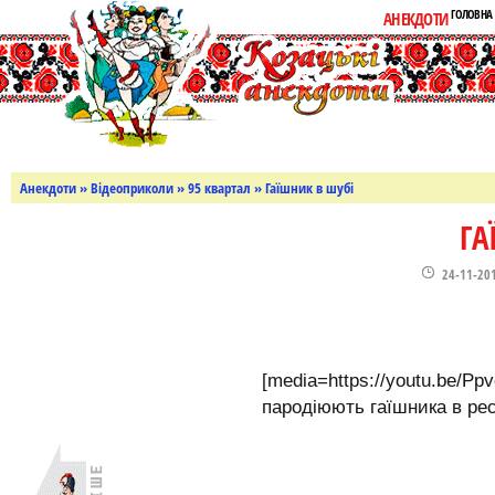
ГОЛОВНА
АНЕКДОТИ
Анекдоти
»
Відеоприколи
»
95 квартал
» Гаїшник в шубі
ГА
24-11-20
[media=https://youtu.be/Pp
пародіюють гаїшника в ре