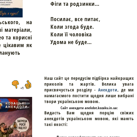
Фіги та родзинки…
Посилає, все питає,
ьського, на
Коли згода буде.
ні матеріали,
Коли її чоловіка
ео та корисні
Удома не буде…
е цікавим як
планують
Наш сайт це передусім підбірка найкращих
приколів та жартів. Велика увага
+1
присвячується розділу -
Анекдоти
, де ми
намагаємого постити щодня лише вибрані
твори українською мовою.
Cайт
анекдоти
anekdot.kozaku.in.ua:
Видасть Вам щодня порцію свіжих
анекдотів українською мовою, які мають
такі якості: