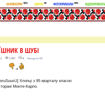
1574
94
1915
КАРИКАТУРИ
ШАРЖІ
ФОТОПРИКОЛИ
ВІДЕОПРИКОЛ
ЇШНИК В ШУБІ
12
2 001
0
Анекдоти-UA
+5
voruSuuxU] Хлопці з 95 кварталу класно
сторані Монте-Карло.