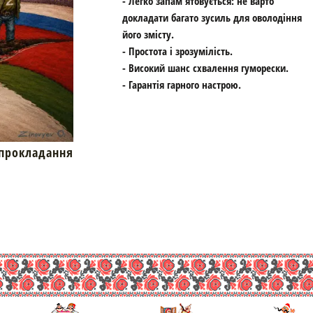
- Легко запам'ятовується: не варто
докладати багато зусиль для оволодіння
його змісту.
- Простота і зрозумілість.
- Високий шанс схвалення гуморески.
- Гарантія гарного настрою.
окладання