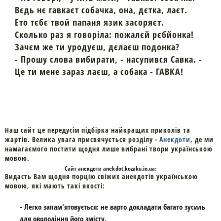
Вєдь нє гавкаєт собачка, она, дєтка, лаєт.
Ето тєбє твой папаня язик засоряєт.
Сколько раз я говоріла: пожалєй рєбйонка!
Зачєм же ти уродуєш, дєлаєш подонка?
- Прошу cлова вибирати, - насупився Савка. -
Це ти мене зараз лаєш, а собака - ГАВКА!
Наш сайт це передусім підбірка найкращих приколів та
жартів. Велика увага присвячується розділу -
Анекдоти
, де ми
намагаємого постити щодня лише вибрані твори українською
мовою.
Cайт
анекдоти
anekdot.kozaku.in.ua:
Видасть Вам щодня порцію свіжих анекдотів українською
мовою, які мають такі якості:
- Легко запам'ятовується: не варто докладати багато зусиль
для оволодіння його змісту.