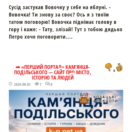
Сусід застукав Вовочку у себе на яблуні. -
Вовочка! Ти знову за своє? Ось я з твоїм
татом поговорю! Вовочка піднімає голову в
гору і каже: - Тату, злізай! Тут з тобою дядько
Петро хоче поговорити....
➦ «ПЕРШИЙ ПОРТАЛ» КАМ’ЯНЦЯ-
ПОДІЛЬСЬКОГО — САЙТ ПРО МІСТО,
0
ІСТОРІЮ ТА ЛЮДЕЙ
2026-08-03
7
0