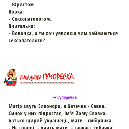
- Юристом
Вовка:
- Сексопатологом.
Вчителька:
- Вовочка, а ти хоч уявляєш чим займаються
сексопатологи?
➦ Суперечка
Матір звуть Елеонора, а батечка - Савка.
Синок у них підростає, ім'я йому Славка.
Батько щирий українець, мати - сибірячка.
- Нє говорі, - учить мати, - гавкаєт собачка.