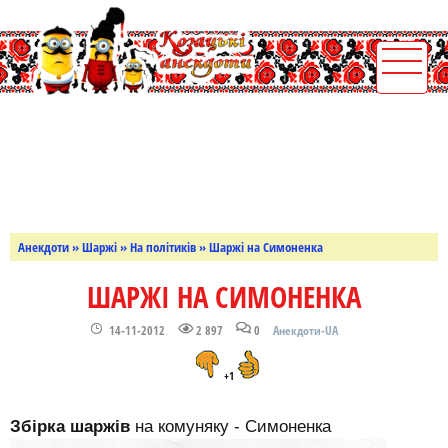
Анекдоти
»
Шаржі
»
На політиків
» Шаржі на Симоненка
ШАРЖІ НА СИМОНЕНКА
14-11-2012
2 897
0
Анекдоти-UA
+1
Збірка шаржів
на комуняку - Симоненка