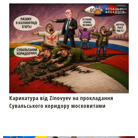
Карикатура від Zinovyev на прокладання
Сувальського коридору московитами