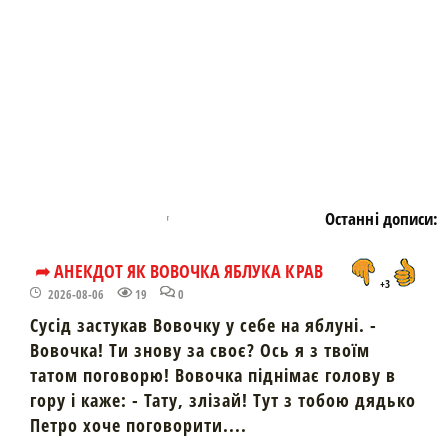
Останні дописи:
➦ АНЕКДОТ ЯК ВОВОЧКА ЯБЛУКА КРАВ
+3
2026-08-06
19
0
Сусід застукав Вовочку у себе на яблуні. -
Вовочка! Ти знову за своє? Ось я з твоїм
татом поговорю! Вовочка піднімає голову в
гору і каже: - Тату, злізай! Тут з тобою дядько
Петро хоче поговорити....