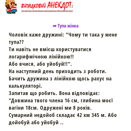
➦ Тупа жінка
Чоловік каже дружині: "Чому ти така у мене
тупа??
Ти навіть не вмієш користуватися
логарифмічною лінійкою!!
Або вчися, або уйобуй!!".
На наступний день приходить з роботи.
Бачить дружина з лінійкою щось рахує на
калькуляторі.
Запитав що робить. Вона відповідає:
"Довжина твого члена 16 см, глибина моєї
вагіни 18см. Одружені ми 8 років.
Сумарний недойоб складає 42 км 345 м. Або
дойобуй або уйобуй ..