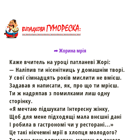
➦ Жорина мрія
Каже вчитель на уроці патланеві Жорі:
— Наліпив ти нісенітниць у домашнім творі.
У свої сімнадцять років мислити не вмієш.
Задавав я написати, як, про що ти мрієш.
Ти ж надряпав з помилками лиш одну
сторінку.
«Я мечтаю підшукати Інтересну жінку,
Щоб для мене підходящі мала внєшні дані
І робила в гастрономі чи у ресторані...»
Це такі нікчемні мрії в хлопця молодого?
Ти один лиш дописатись можеш до такого.