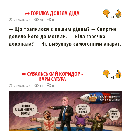
➦ ГОРІЛКА ДОВЕЛА ДІДА
+1
2026-07-28
28
0
— Що трапилося з вашим дідом? — Спиртне
довело його до могили. — Біла гарячка
доконала? — Ні, вибухнув самогонний апарат.
➦ СУВАЛЬСЬКИЙ КОРИДОР -
КАРИКАТУРА
+1
2026-07-28
11
0