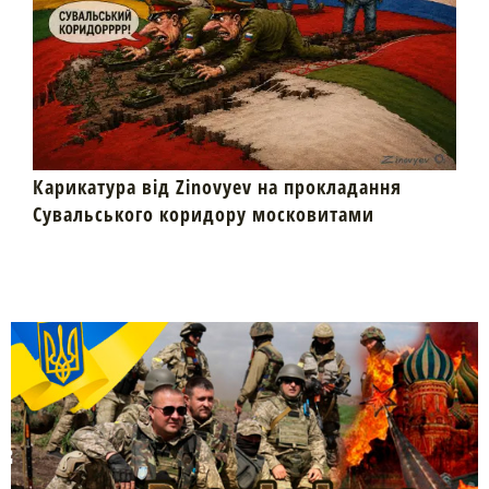
Карикатура від Zinovyev на прокладання
Сувальського коридору московитами