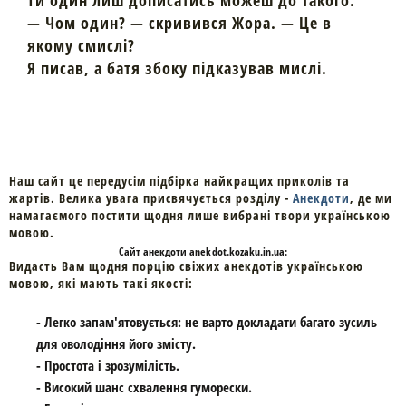
— Чом один? — скривився Жора. — Це в
якому смислі?
Я писав, а батя збоку підказував мислі.
Наш сайт це передусім підбірка найкращих приколів та
жартів. Велика увага присвячується розділу -
Анекдоти
, де ми
намагаємого постити щодня лише вибрані твори українською
мовою.
Cайт
анекдоти
anekdot.kozaku.in.ua:
Видасть Вам щодня порцію свіжих анекдотів українською
мовою, які мають такі якості:
- Легко запам'ятовується: не варто докладати багато зусиль
для оволодіння його змісту.
- Простота і зрозумілість.
- Високий шанс схвалення гуморески.