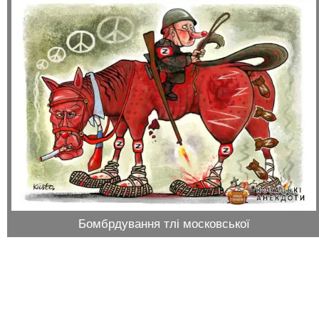
Бомбрдування тлі московської