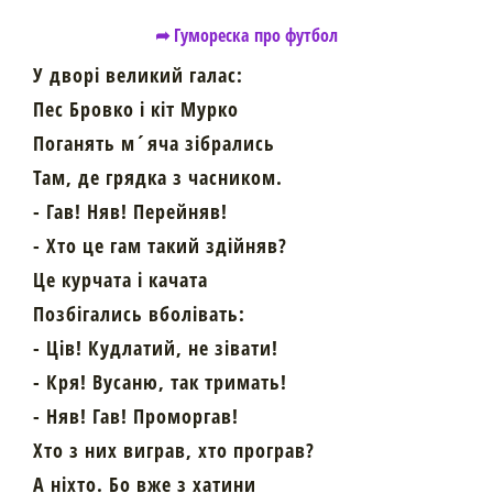
➦ Гумореска про футбол
У дворі великий галас:
Пес Бровко і кіт Мурко
Поганять м´яча зібрались
Там, де грядка з часником.
- Гав! Няв! Перейняв!
- Хто це гам такий здійняв?
Це курчата і качата
Позбігались вболівать:
- Ців! Кудлатий, не зівати!
- Кря! Вусаню, так тримать!
- Няв! Гав! Проморгав!
Хто з них виграв, хто програв?
А ніхто. Бо вже з хатини