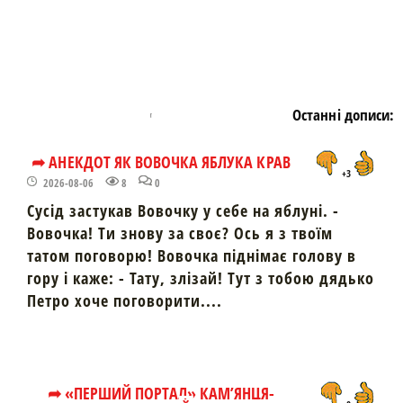
Останні дописи:
➦ АНЕКДОТ ЯК ВОВОЧКА ЯБЛУКА КРАВ
+3
2026-08-06
8
0
Сусід застукав Вовочку у себе на яблуні. -
Вовочка! Ти знову за своє? Ось я з твоїм
татом поговорю! Вовочка піднімає голову в
гору і каже: - Тату, злізай! Тут з тобою дядько
Петро хоче поговорити....
➦ «ПЕРШИЙ ПОРТАЛ» КАМ’ЯНЦЯ-