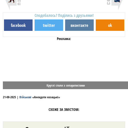
Сподобалось? Поділись з друзьями!
facebook
twitter
вконтакте
ok
Реклама:
Круглі столи з сепаратистами
21-08-2025
|
Військові
«
Анекдоти козацькі
»
СХОЖЕ ЗА ЗМІСТОМ: