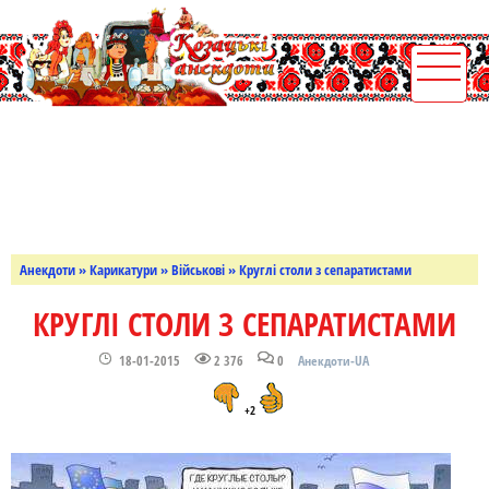
Анекдоти
»
Карикатури
»
Військові
» Круглі столи з сепаратистами
КРУГЛІ СТОЛИ З СЕПАРАТИСТАМИ
18-01-2015
2 376
0
Анекдоти-UA
+2