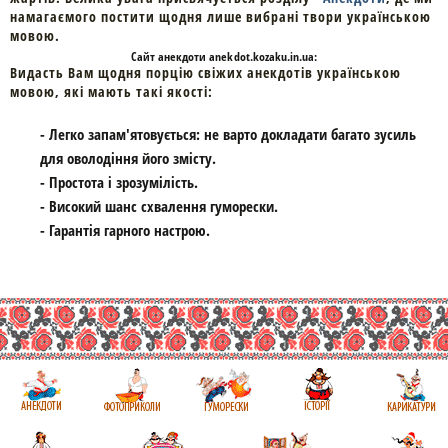
намагаємого постити щодня лише вибрані твори українською
мовою.
Cайт
анекдоти
anekdot.kozaku.in.ua:
Видасть Вам щодня порцію свіжих анекдотів українською
мовою, які мають такі якості:
- Легко запам'ятовується: не варто докладати багато зусиль
для оволодіння його змісту.
- Простота і зрозумілість.
- Високий шанс схвалення гуморески.
- Гарантія гарного настрою.