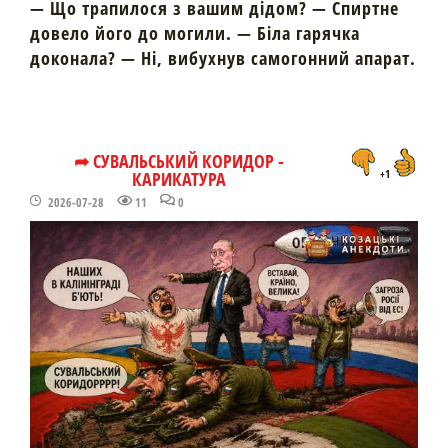
— Що трапилося з вашим дідом? — Спиртне
довело його до могили. — Біла гарячка
доконала? — Ні, вибухнув самогонний апарат.
➦ СУВАЛЬСЬКИЙ КОРИДОР -
КАРИКАТУРА
+1
2026-07-28
11
0