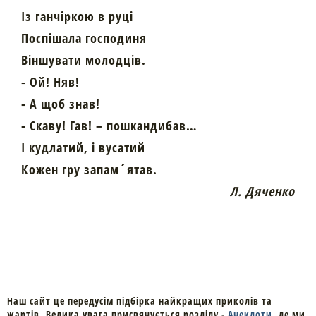
Із ганчіркою в руці
Поспішала господиня
Віншувати молодців.
- Ой! Няв!
- А щоб знав!
- Скаву! Гав! – пошкандибав…
І кудлатий, і вусатий
Кожен гру запам´ятав.
Л. Дяченко
Наш сайт це передусім підбірка найкращих приколів та
жартів. Велика увага присвячується розділу -
Анекдоти
, де ми