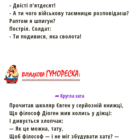
- Двісті п'ятдесят!
- А ти чого військову таємницю розповідаєш?
Раптом я шпигун?
Постріл.
Солдат:
- Ти подивися, яка сволота!
➦ Кругла хата
Прочитав школяр Євген у серйозній книжці,
Що філософ Діоген жив колись у діжці:
І дивується хлопчак:
— Як це можна, тату,
Щоб філософ — і не міг збудувати хату? —