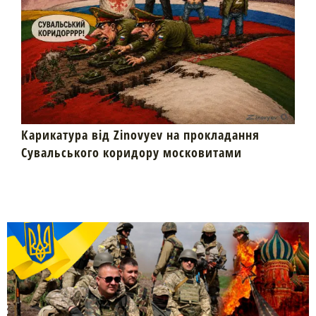
Карикатура від Zinovyev на прокладання
Сувальського коридору московитами