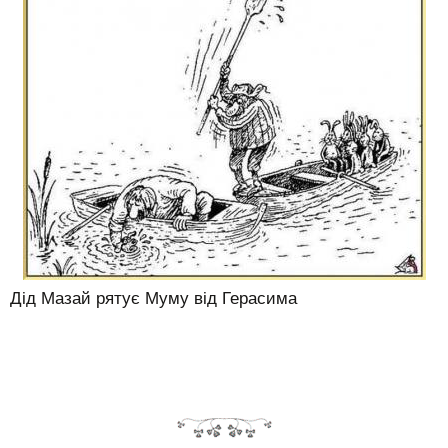
Дід Мазай рятує Муму від Герасима