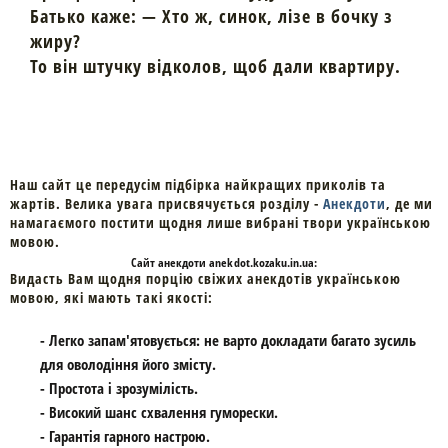
Батько каже: — Хто ж, синок, лізе в бочку з
жиру?
То він штучку відколов, щоб дали квартиру.
Наш сайт це передусім підбірка найкращих приколів та
жартів. Велика увага присвячується розділу -
Анекдоти
, де ми
намагаємого постити щодня лише вибрані твори українською
мовою.
Cайт
анекдоти
anekdot.kozaku.in.ua:
Видасть Вам щодня порцію свіжих анекдотів українською
мовою, які мають такі якості:
- Легко запам'ятовується: не варто докладати багато зусиль
для оволодіння його змісту.
- Простота і зрозумілість.
- Високий шанс схвалення гуморески.
- Гарантія гарного настрою.