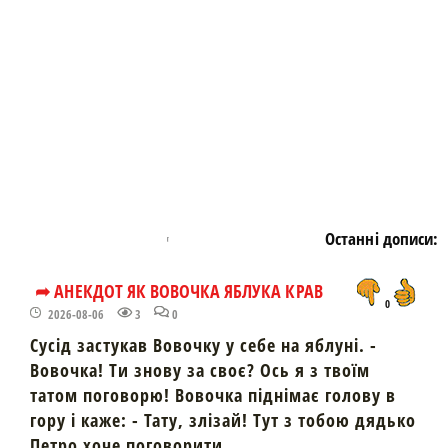
https://snu.in.ua/
Останні дописи:
➦ АНЕКДОТ ЯК ВОВОЧКА ЯБЛУКА КРАВ
0
2026-08-06
3
0
Сусід застукав Вовочку у себе на яблуні. -
Вовочка! Ти знову за своє? Ось я з твоїм
татом поговорю! Вовочка піднімає голову в
гору і каже: - Тату, злізай! Тут з тобою дядько
Петро хоче поговорити....