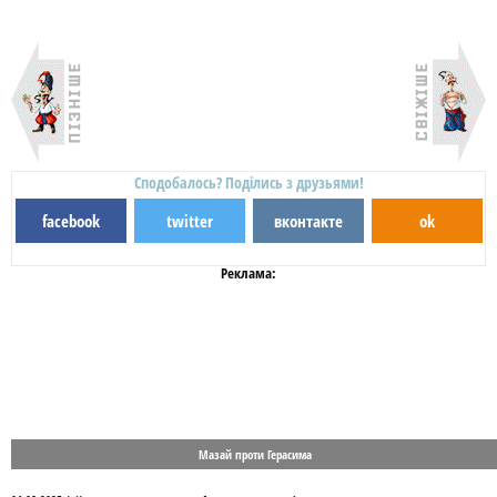
Сподобалось? Поділись з друзьями!
facebook
twitter
вконтакте
ok
Реклама:
Мазай проти Герасима