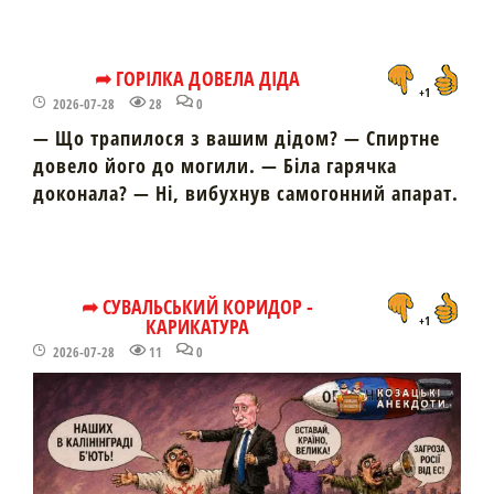
➦ ГОРІЛКА ДОВЕЛА ДІДА
+1
2026-07-28
28
0
— Що трапилося з вашим дідом? — Спиртне
довело його до могили. — Біла гарячка
доконала? — Ні, вибухнув самогонний апарат.
➦ СУВАЛЬСЬКИЙ КОРИДОР -
КАРИКАТУРА
+1
2026-07-28
11
0