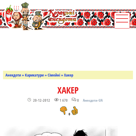
Анекдоти
»
Карикатури
»
Сімейні
» Хакер
ХАКЕР
20-12-2012
1 670
0
Анекдоти-UA
0