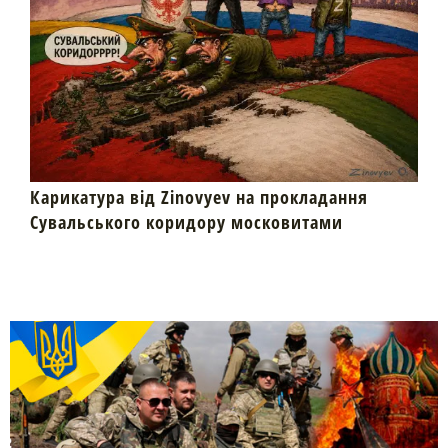
Карикатура від Zinovyev на прокладання
Сувальського коридору московитами