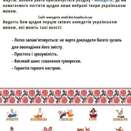
намагаємого постити щодня лише вибрані твори українською
мовою.
Cайт
анекдоти
anekdot.kozaku.in.ua:
Видасть Вам щодня порцію свіжих анекдотів українською
мовою, які мають такі якості:
- Легко запам'ятовується: не варто докладати багато зусиль
для оволодіння його змісту.
- Простота і зрозумілість.
- Високий шанс схвалення гуморески.
- Гарантія гарного настрою.