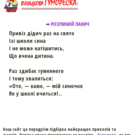
➦ РОЗУМНИЙ ПАНИЧ
Привіз дідич раз на свято
Ізі школи сина
І не може натішитись,
Що вчена дитина.
Раз здибає гуменного
І тому хвалиться:
«Ото, — каже, — мій синочок
Як у школі вчиться!..
Наш сайт це передусім підбірка найкращих приколів та
жартів. Велика увага присвячується розділу -
Анекдоти
, де ми