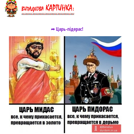
➦ Царь-підерас!