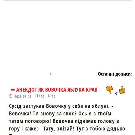
https://snu.in.ua/
Останні дописи:
➦ АНЕКДОТ ЯК ВОВОЧКА ЯБЛУКА КРАВ
+3
2026-08-06
10
0
Сусід застукав Вовочку у себе на яблуні. -
Вовочка! Ти знову за своє? Ось я з твоїм
татом поговорю! Вовочка піднімає голову в
гору і каже: - Тату, злізай! Тут з тобою дядько