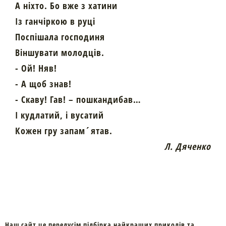
А ніхто. Бо вже з хатини
Із ганчіркою в руці
Поспішала господиня
Віншувати молодців.
- Ой! Няв!
- А щоб знав!
- Скаву! Гав! – пошкандибав…
І кудлатий, і вусатий
Кожен гру запам´ятав.
Л. Дяченко
Наш сайт це передусім підбірка найкращих приколів та