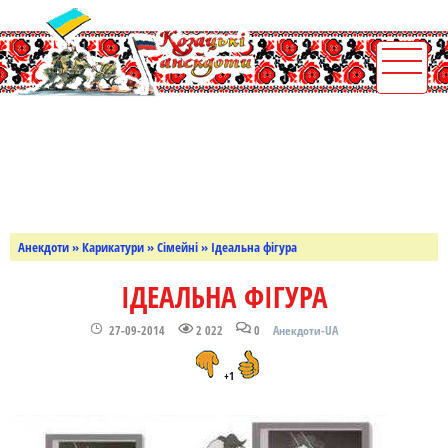
Анекдоти
»
Карикатури
»
Сімейні
» Ідеальна фігура
ІДЕАЛЬНА ФІГУРА
27-09-2014
2 022
0
Анекдоти-UA
+1