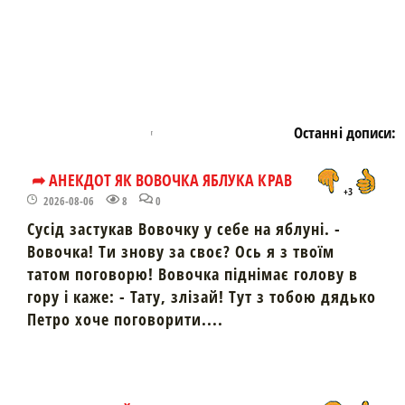
Останні дописи:
➦ АНЕКДОТ ЯК ВОВОЧКА ЯБЛУКА КРАВ
+3
2026-08-06
8
0
Сусід застукав Вовочку у себе на яблуні. -
Вовочка! Ти знову за своє? Ось я з твоїм
татом поговорю! Вовочка піднімає голову в
гору і каже: - Тату, злізай! Тут з тобою дядько
Петро хоче поговорити....