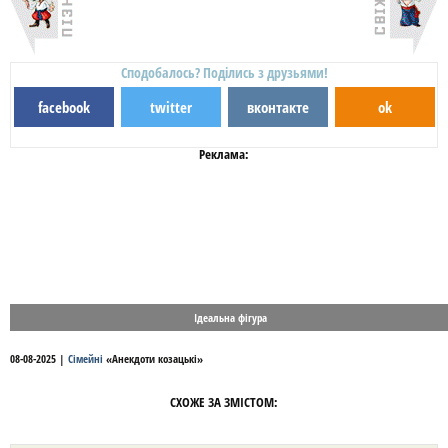
Сподобалось? Поділись з друзьями!
facebook
twitter
вконтакте
ok
Реклама:
Ідеальна фігура
08-08-2025
|
Сімейні
«
Анекдоти козацькі
»
СХОЖЕ ЗА ЗМІСТОМ: