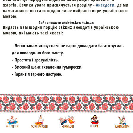
жартів. Велика увага присвячується розділу -
Анекдоти
, де ми
намагаємого постити щодня лише вибрані твори українською
мовою.
Cайт
анекдоти
anekdot.kozaku.in.ua:
Видасть Вам щодня порцію свіжих анекдотів українською
мовою, які мають такі якості:
- Легко запам'ятовується: не варто докладати багато зусиль
для оволодіння його змісту.
- Простота і зрозумілість.
- Високий шанс схвалення гуморески.
- Гарантія гарного настрою.