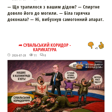
— Що трапилося з вашим дідом? — Спиртне
довело його до могили. — Біла гарячка
доконала? — Ні, вибухнув самогонний апарат.
➦ СУВАЛЬСЬКИЙ КОРИДОР -
КАРИКАТУРА
+1
2026-07-28
11
0