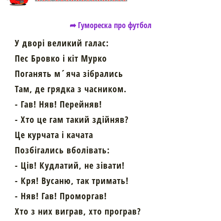
➦ Гумореска про футбол
У дворі великий галас:
Пес Бровко і кіт Мурко
Поганять м´яча зібрались
Там, де грядка з часником.
- Гав! Няв! Перейняв!
- Хто це гам такий здійняв?
Це курчата і качата
Позбігались вболівать:
- Ців! Кудлатий, не зівати!
- Кря! Вусаню, так тримать!
- Няв! Гав! Проморгав!
Хто з них виграв, хто програв?