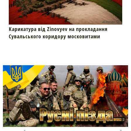
Карикатура від Zinovyev на прокладання
Сувальського коридору московитами