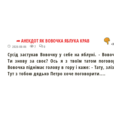
➦ АНЕКДОТ ЯК ВОВОЧКА ЯБЛУКА КРАВ
+3
2026-08-06
7
0
Сусід застукав Вовочку у себе на яблуні. - Вово
Ти знову за своє? Ось я з твоїм татом погово
Вовочка піднімає голову в гору і каже: - Тату, злі
Тут з тобою дядько Петро хоче поговорити....