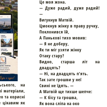
Це моя жона.
— Дуже радий, дуже радий!
—
Вигукнув Матвій.
Цмокнув жінку в праву ручку,
Поклонився їй,
А Панькові тихо мовив:
— Я не доберу,
Як ти міг узяти жінку
Отаку стару?
Видно, старша літ на
двадцять?
— Ні, на двадцять п'ять.
Так зате грошви у неї
ьського, на
Свині не їдять. —
ні матеріали,
А Матвій ще тихше шепче:
ео та корисні
— К бісу та грошва,
е цікавим як
Як вона сліпа на око