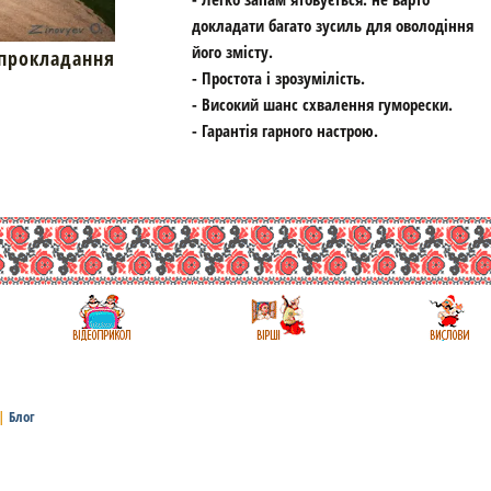
докладати багато зусиль для оволодіння
його змісту.
окладання
- Простота і зрозумілість.
- Високий шанс схвалення гуморески.
- Гарантія гарного настрою.
|
Блог