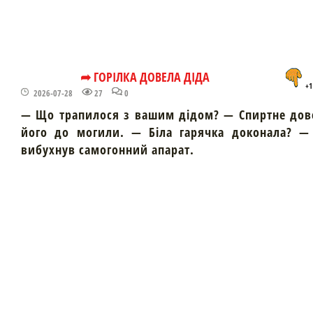
➦ ГОРІЛКА ДОВЕЛА ДІДА
+1
2026-07-28
27
0
— Що трапилося з вашим дідом? — Спиртне дов
його до могили. — Біла гарячка доконала? — 
вибухнув самогонний апарат.