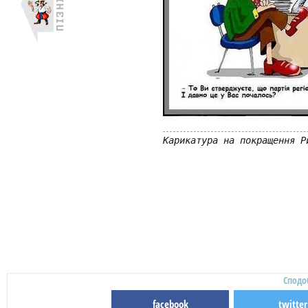
Карикатура на покращення Р
Сподо
facebook
twitter