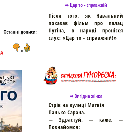
➦ Цар то - справжній
Після того, як Навальний
показав фільм про палац
Путіна, в народі пронісся
Останні дописи:
слух: «Цар то - справжній!»
ТА
0
➦ Вигідна жінка
Стрів на вулиці Матвія
Панько Сарана.
— Здрастуй, — каже. —
Познайомся: