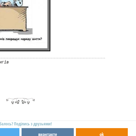
игів
балось? Поділись з друзьями!
вконтакте
ok