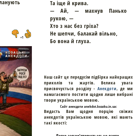
планують
Та іще й крива.
— Ай, — махнув Панько
рукою, —
Хто з нас без гріха?
Не шепчи, балакай вільно,
+1
Бо вона й глуха.
Наш сайт це передусім підбірка найкращих
приколів та жартів. Велика увага
присвячується розділу -
Анекдоти
, де ми
намагаємого постити щодня лише вибрані
твори українською мовою.
Cайт
анекдоти
anekdot.kozaku.in.ua:
Видасть Вам щодня порцію свіжих
анекдотів українською мовою, які мають
такі якості:
- Легко запам'ятовується: не варто