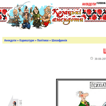
ГОЛОВНА
АНЕКДОТИ
Анекдоти
»
Карикатури
»
Політики
» Шизофренія
30-04-20