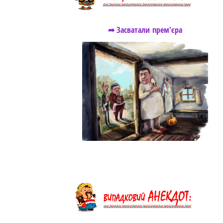
➦ Засватали прем'єра
https://snu.in.ua/