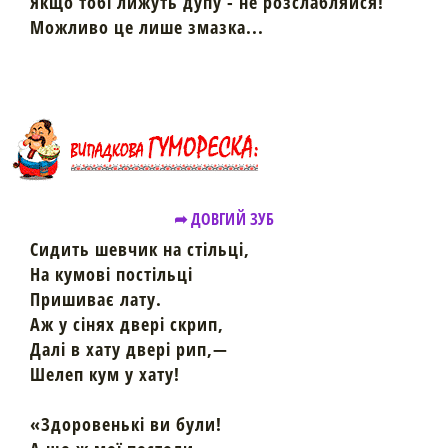
Якщо тобі лижуть дупу - не розслабляйся!
Можливо це лише змазка...
➦ ДОВГИЙ ЗУБ
Сидить шевчик на стільці,
На кумові постільці
Пришиває лату.
Аж у сінях двері скрип,
Далі в хату двері рип,—
Шелеп кум у хату!
«Здоровенькі ви були!