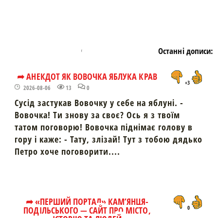
Останні дописи:
➦ АНЕКДОТ ЯК ВОВОЧКА ЯБЛУКА КРАВ
+3
2026-08-06
13
0
Сусід застукав Вовочку у себе на яблуні. -
Вовочка! Ти знову за своє? Ось я з твоїм
татом поговорю! Вовочка піднімає голову в
гору і каже: - Тату, злізай! Тут з тобою дядько
Петро хоче поговорити....
➦ «ПЕРШИЙ ПОРТАЛ» КАМ’ЯНЦЯ-
ПОДІЛЬСЬКОГО — САЙТ ПРО МІСТО,
0