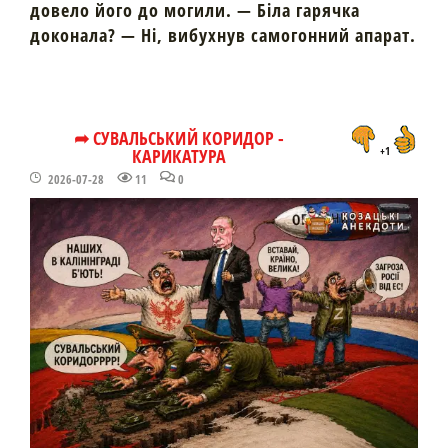
довело його до могили. — Біла гарячка
доконала? — Ні, вибухнув самогонний апарат.
➦ СУВАЛЬСЬКИЙ КОРИДОР -
КАРИКАТУРА
+1
2026-07-28
11
0