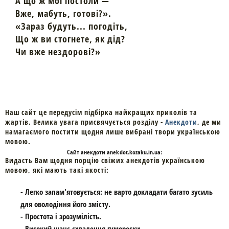
А що ж мої постоли —
Вже, мабуть, готові?».
«Зараз будуть... погодіть,
Що ж ви стогнете, як дід?
Чи вже нездорові?»
Наш сайт це передусім підбірка найкращих приколів та
жартів. Велика увага присвячується розділу -
Анекдоти
, де ми
намагаємого постити щодня лише вибрані твори українською
мовою.
Cайт
анекдоти
anekdot.kozaku.in.ua:
Видасть Вам щодня порцію свіжих анекдотів українською
мовою, які мають такі якості:
- Легко запам'ятовується: не варто докладати багато зусиль
для оволодіння його змісту.
- Простота і зрозумілість.
- Високий шанс схвалення гуморески.