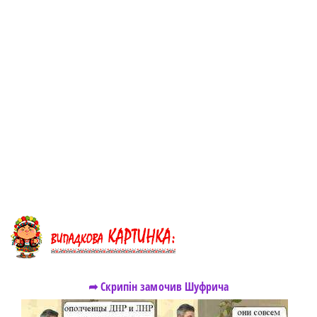
➦ Скрипін замочив Шуфрича