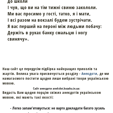
до школи
І чув, що ви на тім тижні свиню закололи.
Ми вас просимо у гості, татко, я і мати,
І всі разом на вокзалі будем зустрічати.
Я вас перший на пероні між людьми побачу:
Держіть в руках банку смальцю і ногу
свинячу».
Наш сайт це передусім підбірка найкращих приколів та
жартів. Велика увага присвячується розділу -
Анекдоти
, де ми
намагаємого постити щодня лише вибрані твори українською
мовою.
Cайт
анекдоти
anekdot.kozaku.in.ua:
Видасть Вам щодня порцію свіжих анекдотів українською
мовою, які мають такі якості:
- Легко запам'ятовується: не варто докладати багато зусиль