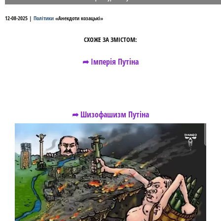
12-08-2025
|
Політики
«
Анекдоти козацькі
»
СХОЖЕ ЗА ЗМІСТОМ:
➦ Імперія Путіна
➦ Шизофашизм Путіна