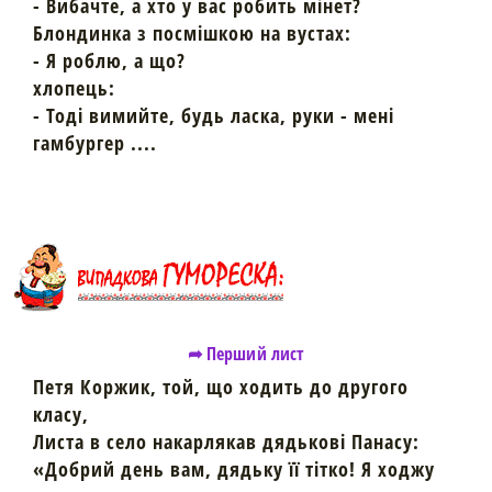
- Вибачте, а хто у вас робить мінет?
Блондинка з посмішкою на вустах:
- Я роблю, а що?
хлопець:
- Тоді вимийте, будь ласка, руки - мені
гамбургер ....
➦ Перший лист
Петя Коржик, той, що ходить до другого
класу,
Листа в село накарлякав дядькові Панасу:
«Добрий день вам, дядьку її тітко! Я ходжу