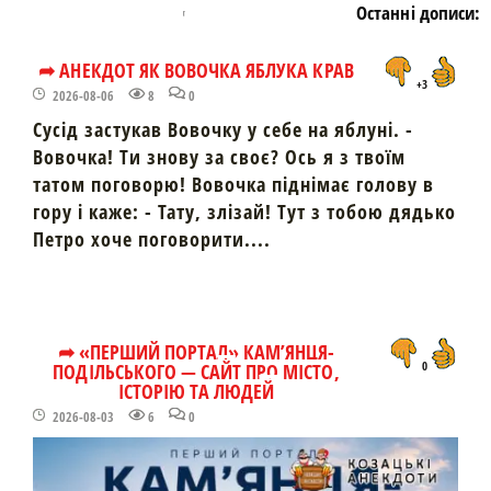
Останні дописи:
➦ АНЕКДОТ ЯК ВОВОЧКА ЯБЛУКА КРАВ
+3
2026-08-06
8
0
Сусід застукав Вовочку у себе на яблуні. -
Вовочка! Ти знову за своє? Ось я з твоїм
татом поговорю! Вовочка піднімає голову в
гору і каже: - Тату, злізай! Тут з тобою дядько
Петро хоче поговорити....
➦ «ПЕРШИЙ ПОРТАЛ» КАМ’ЯНЦЯ-
ПОДІЛЬСЬКОГО — САЙТ ПРО МІСТО,
0
ІСТОРІЮ ТА ЛЮДЕЙ
2026-08-03
6
0