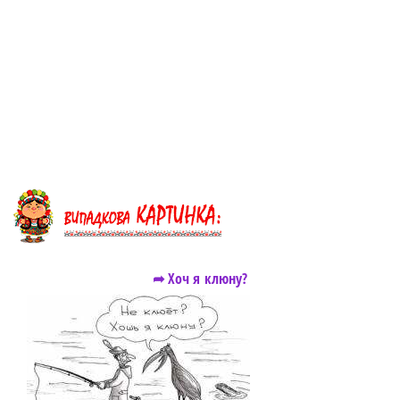
➦ Хоч я клюну?