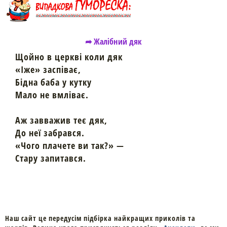
➦ Жалібний дяк
Щойно в церкві коли дяк
«Іже» заспіває,
Бідна баба у кутку
Мало не вмліває.
Аж завважив теє дяк,
До неї забрався.
«Чого плачете ви так?» —
Стару запитався.
Наш сайт це передусім підбірка найкращих приколів та