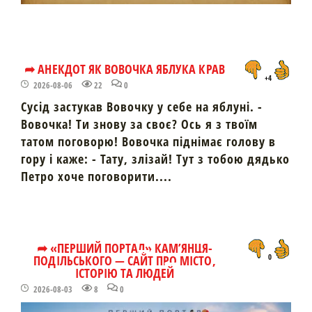
➦ АНЕКДОТ ЯК ВОВОЧКА ЯБЛУКА КРАВ
+4
2026-08-06
22
0
Сусід застукав Вовочку у себе на яблуні. -
Вовочка! Ти знову за своє? Ось я з твоїм
татом поговорю! Вовочка піднімає голову в
гору і каже: - Тату, злізай! Тут з тобою дядько
Петро хоче поговорити....
➦ «ПЕРШИЙ ПОРТАЛ» КАМ’ЯНЦЯ-
ПОДІЛЬСЬКОГО — САЙТ ПРО МІСТО,
0
ІСТОРІЮ ТА ЛЮДЕЙ
2026-08-03
8
0