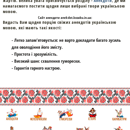
жартів. Велика увага присвячується розділу -
Анекдоти
, де ми
намагаємого постити щодня лише вибрані твори українською
мовою.
Cайт
анекдоти
anekdot.kozaku.in.ua:
Видасть Вам щодня порцію свіжих анекдотів українською
мовою, які мають такі якості:
- Легко запам'ятовується: не варто докладати багато зусиль
для оволодіння його змісту.
- Простота і зрозумілість.
- Високий шанс схвалення гуморески.
- Гарантія гарного настрою.