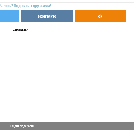
балось? Поділись з друзьями!
вконтакте
ok
Реклама:
Східні федерасти