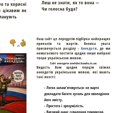
Лиш не знати, як то вона —
ео та корисні
Чи голосна буде?
е цікавим як
планують
Наш сайт це передусім підбірка найкращих
приколів та жартів. Велика увага
+1
присвячується розділу -
Анекдоти
, де ми
намагаємого постити щодня лише вибрані
твори українською мовою.
Cайт
анекдоти
anekdot.kozaku.in.ua:
Видасть Вам щодня порцію свіжих
анекдотів українською мовою, які мають
такі якості:
- Легко запам'ятовується: не варто
докладати багато зусиль для оволодіння
його змісту.
- Простота і зрозумілість.
- Високий шанс схвалення гуморески.