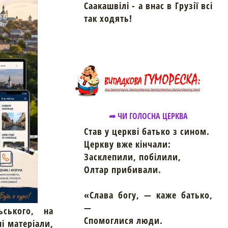
Саакашвілі - а внас в Грузії всі
так ходять!
➦ ЧИ ГОЛОСНА ЦЕРКВА
Став у церкві батько з сином.
Церкву вже кінчали:
Засклепили, побілили,
Олтар прибивали.
«Слава богу, — каже батько,
—
ьського, на
Спомоглися люди.
ні матеріали,