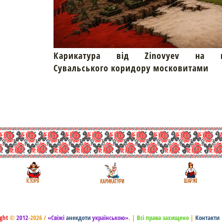
Карикатура від Zinovyev на пр
Сувальського коридору московитами
ght
©
2012
-2026 /
«Свіжі
анекдоти
українською»
.
|
Всі права захищено
|
Контакти