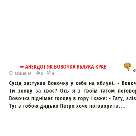
➦ АНЕКДОТ ЯК ВОВОЧКА ЯБЛУКА КРАВ
+3
2026-08-06
8
0
Сусід застукав Вовочку у себе на яблуні. - Вово
Ти знову за своє? Ось я з твоїм татом погово
Вовочка піднімає голову в гору і каже: - Тату, злі
Тут з тобою дядько Петро хоче поговорити....