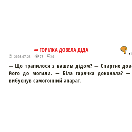
➦ ГОРІЛКА ДОВЕЛА ДІДА
+1
2026-07-28
27
0
— Що трапилося з вашим дідом? — Спиртне дов
його до могили. — Біла гарячка доконала? — 
вибухнув самогонний апарат.