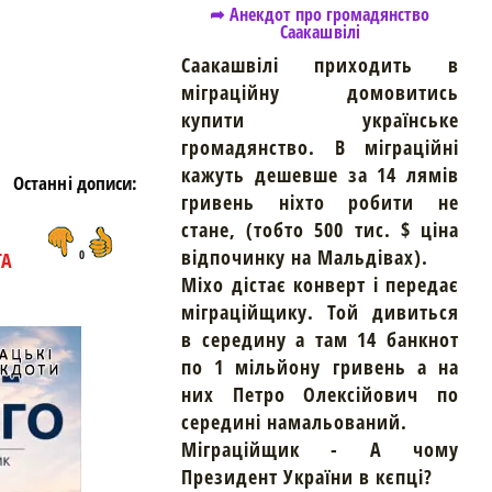
➦ Анекдот про громадянство
Саакашвілі
Саакашвілі приходить в
міграційну домовитись
купити українське
громадянство. В міграційні
кажуть дешевше за 14 лямів
Останні дописи:
гривень ніхто робити не
стане, (тобто 500 тис. $ ціна
відпочинку на Мальдівах).
ТА
0
Міхо дістає конверт і передає
міграційщику. Той дивиться
в середину а там 14 банкнот
по 1 мільйону гривень а на
них Петро Олексійович по
середині намальований.
Міграційщик - А чому
Президент України в кєпці?