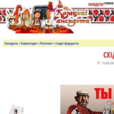
ГОЛОВНА
АНЕКДОТИ
Анекдоти
»
Карикатури
»
Політики
» Східні федерасти
СХІ
11-05-20