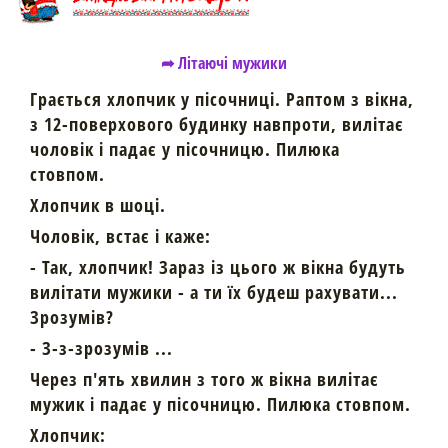
➦ Літаючі мужики
Грається хлопчик у пісочниці. Раптом з вікна,
з 12-поверхового будинку навпроти, вилітає
чоловік і падає у пісочницю. Пилюка
стовпом.
Хлопчик в шоці.
Чоловік, встає і каже:
- Так, хлопчик! Зараз із цього ж вікна будуть
вилітати мужики - а ти їх будеш рахувати...
Зрозумів?
- З-з-зрозумів ...
Через п'ять хвилин з того ж вікна вилітає
мужик і падає у пісочницю. Пилюка стовпом.
Хлопчик: