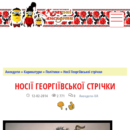
Анекдоти
»
Карикатури
»
Політики
» Носії Георгіївської стрічки
НОСІЇ ГЕОРГІЇВСЬКОЇ СТРІЧКИ
12-02-2014
2 771
0
Анекдоти-UA
0