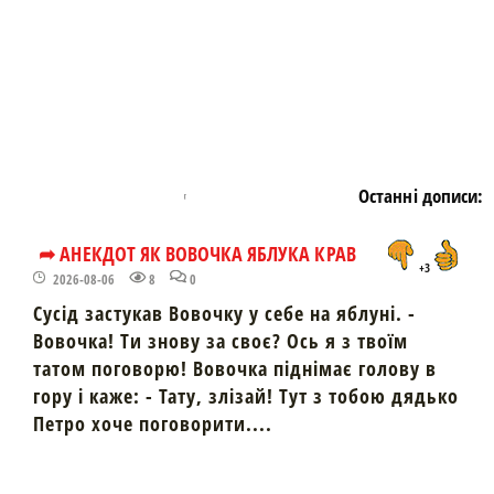
Останні дописи:
➦ АНЕКДОТ ЯК ВОВОЧКА ЯБЛУКА КРАВ
+3
2026-08-06
8
0
Сусід застукав Вовочку у себе на яблуні. -
Вовочка! Ти знову за своє? Ось я з твоїм
татом поговорю! Вовочка піднімає голову в
гору і каже: - Тату, злізай! Тут з тобою дядько
Петро хоче поговорити....