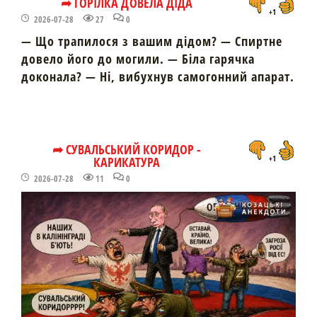
➦ ГОРІЛКА ДОВЕЛА ДІДА
+1
2026-07-28
27
0
— Що трапилося з вашим дідом? — Спиртне
довело його до могили. — Біла гарячка
доконала? — Ні, вибухнув самогонний апарат.
➦ СУВАЛЬСЬКИЙ КОРИДОР -
КАРИКАТУРА
+1
2026-07-28
11
0