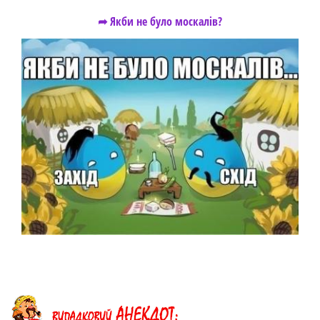
➦ Якби не було москалів?