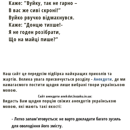
Каже: “Вуйку, так не гарно –
В вас же сиві скроні!”
Вуйко рвучко відмахнувся.
Каже: “Донцю тихше!-
Я не годен розібрати,
Що на майці пише?”
Наш сайт це передусім підбірка найкращих приколів та
жартів. Велика увага присвячується розділу -
Анекдоти
, де ми
намагаємого постити щодня лише вибрані твори українською
мовою.
Cайт
анекдоти
anekdot.kozaku.in.ua:
Видасть Вам щодня порцію свіжих анекдотів українською
мовою, які мають такі якості:
- Легко запам'ятовується: не варто докладати багато зусиль
для оволодіння його змісту.