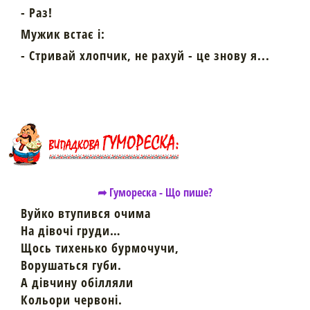
- Раз!
Мужик встає і:
- Стривай хлопчик, не рахуй - це знову я...
➦ Гумореска - Що пише?
Вуйко втупився очима
На дівочі груди…
Щось тихенько бурмочучи,
Ворушаться губи.
А дівчину обілляли
Кольори червоні.