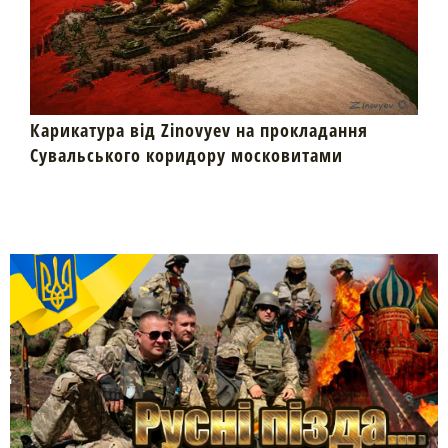
Карикатура від Zinovyev на прокладання
Сувальського коридору московитами