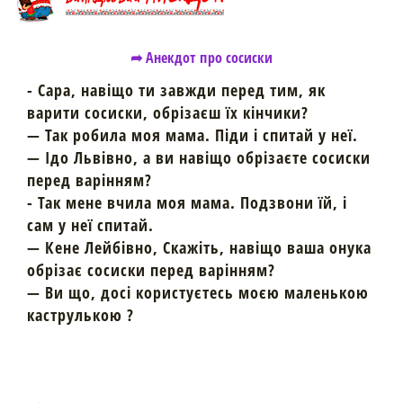
➦ Анекдот про сосиски
- Сара, навіщо ти завжди перед тим, як
варити сосиски, обрізаєш їх кінчики?
— Так робила моя мама. Піди і спитай у неї.
— Ідо Львівно, а ви навіщо обрізаєте сосиски
перед варінням?
- Так мене вчила моя мама. Подзвони їй, і
сам у неї спитай.
— Кене Лейбівно, Скажіть, навіщо ваша онука
обрізає сосиски перед варінням?
— Ви що, досі користуєтесь моєю маленькою
каструлькою ?