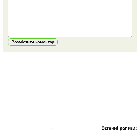
Розмістити коментар
https://snu.in.ua/
Останні дописи: