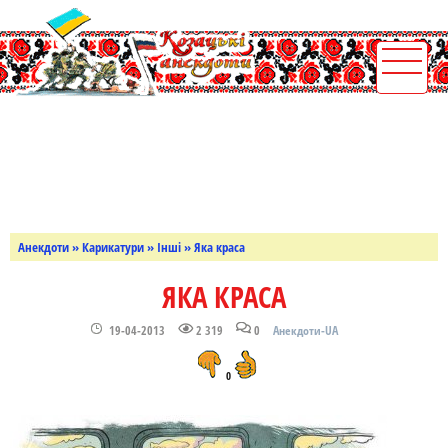
Анекдоти
»
Карикатури
»
Інші
» Яка краса
ЯКА КРАСА
19-04-2013
2 319
0
Анекдоти-UA
0