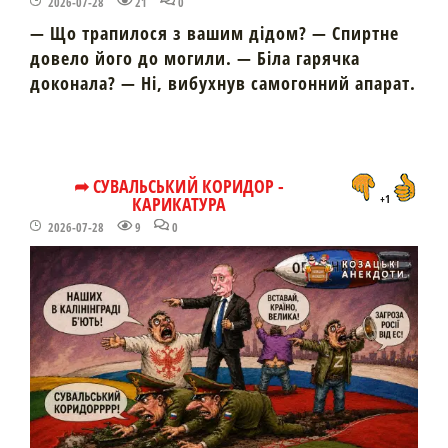
2026-07-28
21
0
— Що трапилося з вашим дідом? — Спиртне
довело його до могили. — Біла гарячка
доконала? — Ні, вибухнув самогонний апарат.
➦ СУВАЛЬСЬКИЙ КОРИДОР -
КАРИКАТУРА
+1
2026-07-28
9
0