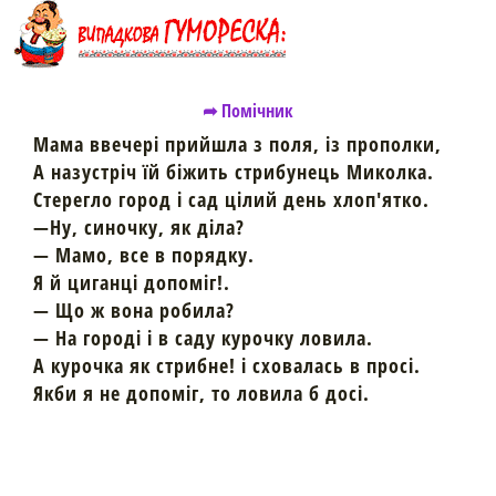
➦ Помічник
Мама ввечері прийшла з поля, із прополки,
А назустріч їй біжить стрибунець Миколка.
Стерегло город і сад цілий день хлоп'ятко.
—Ну, синочку, як діла?
— Мамо, все в порядку.
Я й циганці допоміг!.
— Що ж вона робила?
— На городі і в саду курочку ловила.
А курочка як стрибне! і сховалась в просі.
Якби я не допоміг, то ловила б досі.