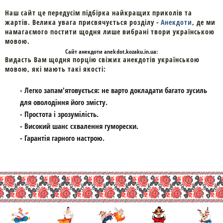
Наш сайт це передусім підбірка найкращих приколів та
жартів. Велика увага присвячується розділу -
Анекдоти
, де ми
намагаємого постити щодня лише вибрані твори українською
мовою.
Cайт
анекдоти
anekdot.kozaku.in.ua:
Видасть Вам щодня порцію свіжих анекдотів українською
мовою, які мають такі якості:
- Легко запам'ятовується: не варто докладати багато зусиль
для оволодіння його змісту.
- Простота і зрозумілість.
- Високий шанс схвалення гуморески.
- Гарантія гарного настрою.