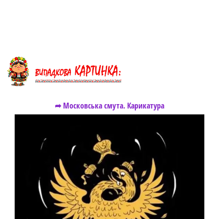
➦ Московська смута. Карикатура