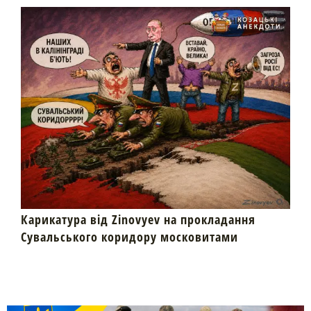
Карикатура від Zinovyev на прокладання
Сувальського коридору московитами