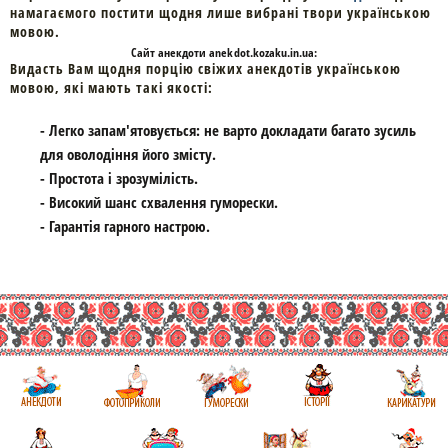
намагаємого постити щодня лише вибрані твори українською
мовою.
Cайт
анекдоти
anekdot.kozaku.in.ua:
Видасть Вам щодня порцію свіжих анекдотів українською
мовою, які мають такі якості:
- Легко запам'ятовується: не варто докладати багато зусиль
для оволодіння його змісту.
- Простота і зрозумілість.
- Високий шанс схвалення гуморески.
- Гарантія гарного настрою.