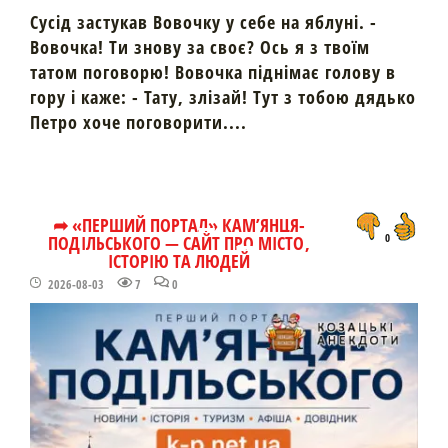
Сусід застукав Вовочку у себе на яблуні. -
Вовочка! Ти знову за своє? Ось я з твоїм
татом поговорю! Вовочка піднімає голову в
гору і каже: - Тату, злізай! Тут з тобою дядько
Петро хоче поговорити....
➦ «ПЕРШИЙ ПОРТАЛ» КАМ’ЯНЦЯ-
ПОДІЛЬСЬКОГО — САЙТ ПРО МІСТО,
0
ІСТОРІЮ ТА ЛЮДЕЙ
2026-08-03
7
0