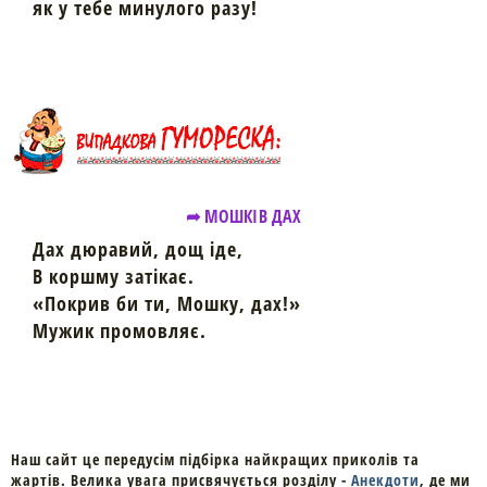
як у тебе минулого разу!
➦ МОШКІВ ДАХ
Дах дюравий, дощ іде,
В коршму затікає.
«Покрив би ти, Мошку, дах!»
Мужик промовляє.
Наш сайт це передусім підбірка найкращих приколів та
жартів. Велика увага присвячується розділу -
Анекдоти
, де ми