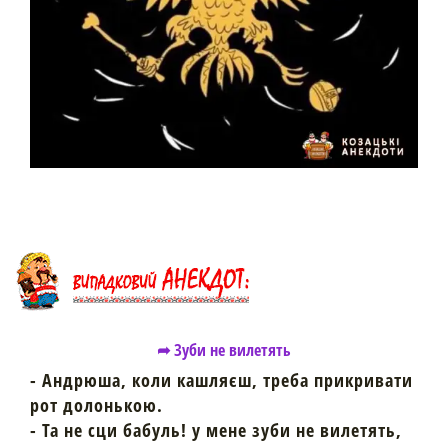
➦ Зуби не вилетять
- Андрюша, коли кашляєш, треба прикривати
рот долонькою.
- Та не сци бабуль! у мене зуби не вилетять,