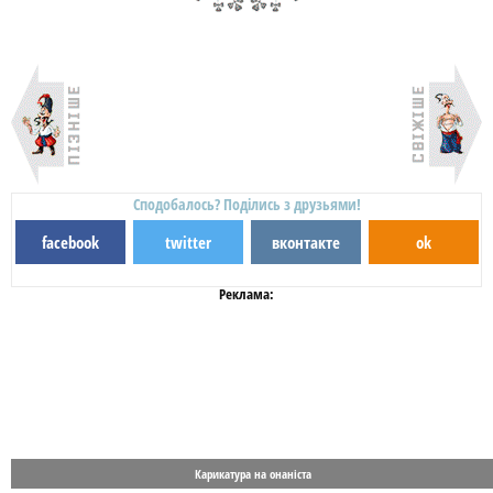
Сподобалось? Поділись з друзьями!
facebook
twitter
вконтакте
ok
Реклама:
Карикатура на онаніста