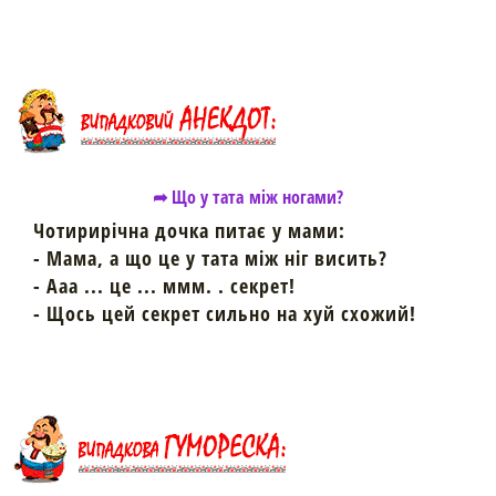
➦ Що у тата між ногами?
Чотирирічна дочка питає у мами:
- Мама, а що це у тата між ніг висить?
- Ааа ... це ... ммм. . секрет!
- Щось цей секрет сильно на хуй схожий!