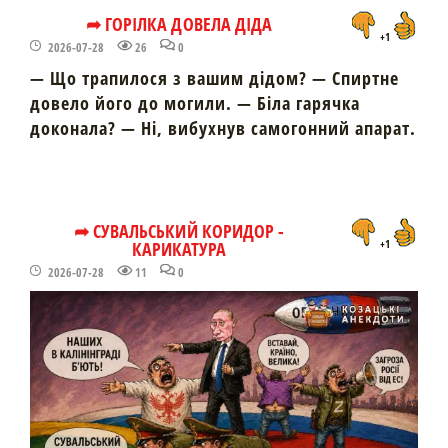
➦ ГОРІЛКА ДОВЕЛА ДІДА
+1
2026-07-28
26
0
— Що трапилося з вашим дідом? — Спиртне
довело його до могили. — Біла гарячка
доконала? — Ні, вибухнув самогонний апарат.
➦ СУВАЛЬСЬКИЙ КОРИДОР -
КАРИКАТУРА
+1
2026-07-28
11
0