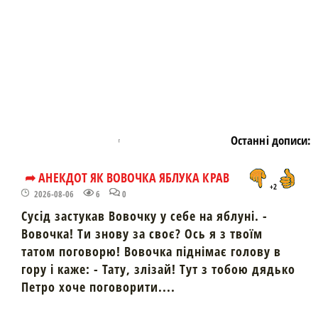
Останні дописи:
➦ АНЕКДОТ ЯК ВОВОЧКА ЯБЛУКА КРАВ
+2
2026-08-06
6
0
Сусід застукав Вовочку у себе на яблуні. -
Вовочка! Ти знову за своє? Ось я з твоїм
татом поговорю! Вовочка піднімає голову в
гору і каже: - Тату, злізай! Тут з тобою дядько
Петро хоче поговорити....