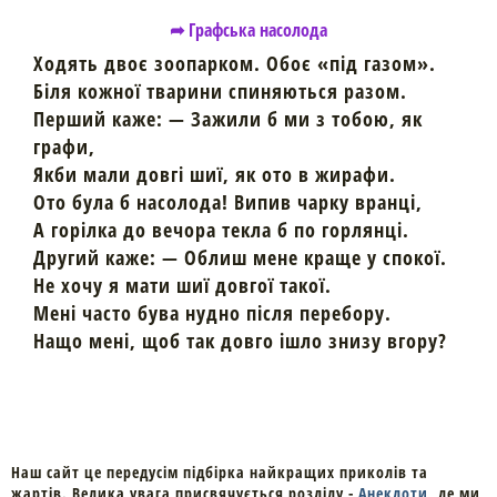
➦ Графська насолода
Ходять двоє зоопарком. Обоє «під газом».
Біля кожної тварини спиняються разом.
Перший каже: — Зажили б ми з тобою, як
графи,
Якби мали довгі шиї, як ото в жирафи.
Ото була б насолода! Випив чарку вранці,
А горілка до вечора текла б по горлянці.
Другий каже: — Облиш мене краще у спокої.
Не хочу я мати шиї довгої такої.
Мені часто бува нудно після перебору.
Нащо мені, щоб так довго ішло знизу вгору?
Наш сайт це передусім підбірка найкращих приколів та
жартів. Велика увага присвячується розділу -
Анекдоти
, де ми