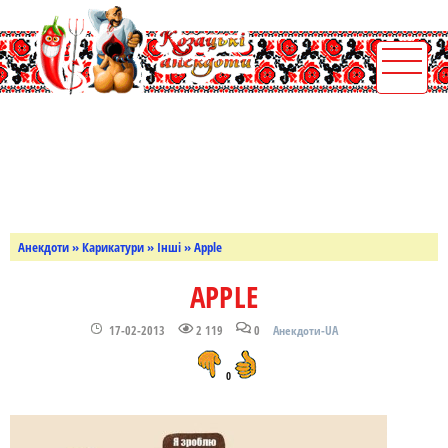
Анекдоти
»
Карикатури
»
Інші
» Apple
APPLE
17-02-2013
2 119
0
Анекдоти-UA
0