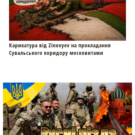
Карикатура від Zinovyev на прокладання
Сувальського коридору московитами