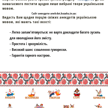
намагаємого постити щодня лише вибрані твори українською
мовою.
Cайт
анекдоти
anekdot.kozaku.in.ua:
Видасть Вам щодня порцію свіжих анекдотів українською
мовою, які мають такі якості:
- Легко запам'ятовується: не варто докладати багато зусиль
для оволодіння його змісту.
- Простота і зрозумілість.
- Високий шанс схвалення гуморески.
- Гарантія гарного настрою.