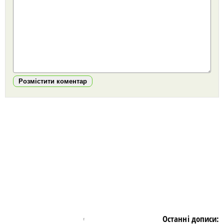
Розмістити коментар
https://snu.in.ua/
Останні дописи: