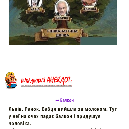
➦ Балкон
Львів. Ранок. Бабця вийшла за молоком. Тут
у неї на очах падає балкон і придушує
чоловіка.