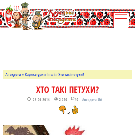
Анекдоти
»
Карикатури
»
Інші
» Хто такі петухи?
ХТО ТАКІ ПЕТУХИ?
28-06-2014
2 210
0
Анекдоти-UA
+1