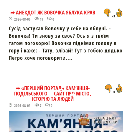
➦ АНЕКДОТ ЯК ВОВОЧКА ЯБЛУКА КРАВ
+3
2026-08-06
19
0
Сусід застукав Вовочку у себе на яблуні. -
Вовочка! Ти знову за своє? Ось я з твоїм
татом поговорю! Вовочка піднімає голову в
гору і каже: - Тату, злізай! Тут з тобою дядько
Петро хоче поговорити....
➦ «ПЕРШИЙ ПОРТАЛ» КАМ’ЯНЦЯ-
ПОДІЛЬСЬКОГО — САЙТ ПРО МІСТО,
0
ІСТОРІЮ ТА ЛЮДЕЙ
2026-08-03
7
0