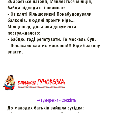
Збирається натовп, з’являється міліція,
бабця підходить і починає:
- От кляті більшовики! Понабудовували
балконів. Людині пройти ніде…
Міліціонер, діставши документи
постраждалого:
- Бабцю, годі репетувати. То москаль був.
- Понаїхало клятих москалів!!! Ніде балкону
впасти.
➦ Гумореска - Схожість
До малодих батьків зайшла сусідка: