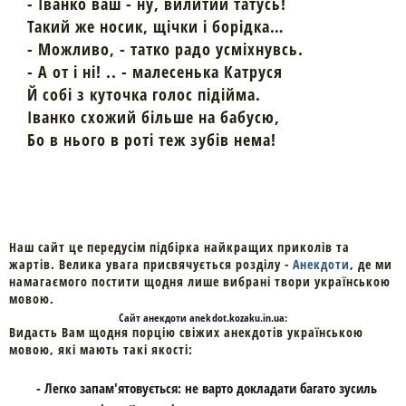
- Іванко ваш - ну, вилитий татусь!
Такий же носик, щічки і борідка…
- Можливо, - татко радо усміхнувсь.
- А от і ні! .. - малесенька Катруся
Й собі з куточка голос підійма.
Іванко схожий більше на бабусю,
Бо в нього в роті теж зубів нема!
Наш сайт це передусім підбірка найкращих приколів та
жартів. Велика увага присвячується розділу -
Анекдоти
, де ми
намагаємого постити щодня лише вибрані твори українською
мовою.
Cайт
анекдоти
anekdot.kozaku.in.ua:
Видасть Вам щодня порцію свіжих анекдотів українською
мовою, які мають такі якості:
- Легко запам'ятовується: не варто докладати багато зусиль