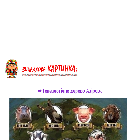
➦ Генеалогічне дерево Азірова