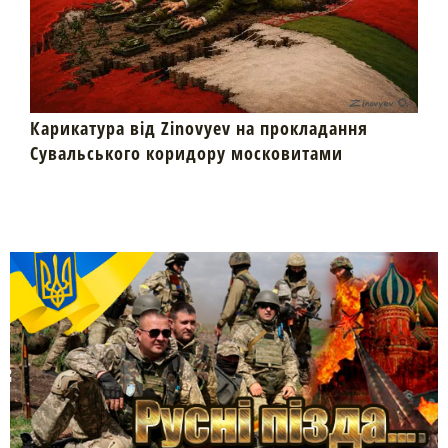
Карикатура від Zinovyev на прокладання
Сувальського коридору московитами