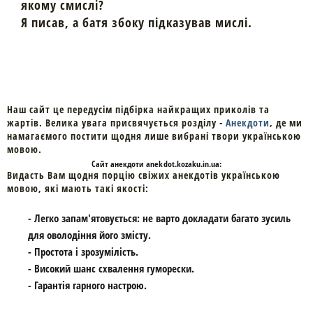
якому смислі?
Я писав, а батя збоку підказував мислі.
Наш сайт це передусім підбірка найкращих приколів та
жартів. Велика увага присвячується розділу -
Анекдоти
, де ми
намагаємого постити щодня лише вибрані твори українською
мовою.
Cайт
анекдоти
anekdot.kozaku.in.ua:
Видасть Вам щодня порцію свіжих анекдотів українською
мовою, які мають такі якості:
- Легко запам'ятовується: не варто докладати багато зусиль
для оволодіння його змісту.
- Простота і зрозумілість.
- Високий шанс схвалення гуморески.
- Гарантія гарного настрою.