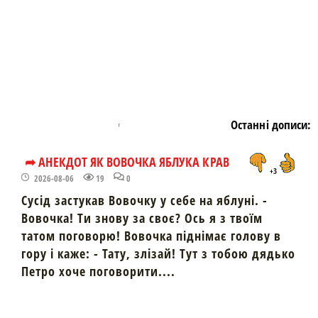
Останні дописи:
➦ АНЕКДОТ ЯК ВОВОЧКА ЯБЛУКА КРАВ
+3
2026-08-06
19
0
Сусід застукав Вовочку у себе на яблуні. -
Вовочка! Ти знову за своє? Ось я з твоїм
татом поговорю! Вовочка піднімає голову в
гору і каже: - Тату, злізай! Тут з тобою дядько
Петро хоче поговорити....