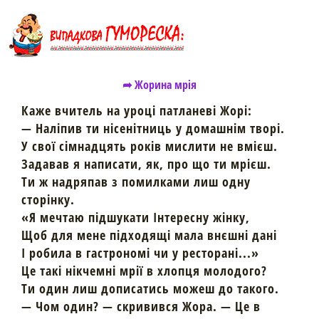
➦ Жорина мрія
Каже вчитель на уроці патланеві Жорі:
— Наліпив ти нісенітниць у домашнім творі.
У свої сімнадцять років мислити не вмієш.
Задавав я написати, як, про що ти мрієш.
Ти ж надряпав з помилками лиш одну
сторінку.
«Я мечтаю підшукати Інтересну жінку,
Щоб для мене підходящі мала внєшні дані
І робила в гастрономі чи у ресторані...»
Це такі нікчемні мрії в хлопця молодого?
Ти один лиш дописатись можеш до такого.
— Чом один? — скривився Жора. — Це в