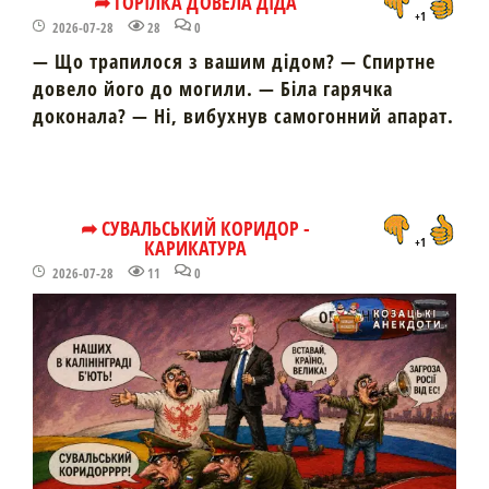
➦ ГОРІЛКА ДОВЕЛА ДІДА
+1
2026-07-28
28
0
— Що трапилося з вашим дідом? — Спиртне
довело його до могили. — Біла гарячка
доконала? — Ні, вибухнув самогонний апарат.
➦ СУВАЛЬСЬКИЙ КОРИДОР -
КАРИКАТУРА
+1
2026-07-28
11
0