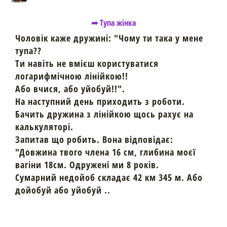
➦ Тупа жінка
Чоловік каже дружині: "Чому ти така у мене
тупа??
Ти навіть не вмієш користуватися
логарифмічною лінійкою!!
Або вчися, або уйобуй!!".
На наступний день приходить з роботи.
Бачить дружина з лінійкою щось рахує на
калькуляторі.
Запитав що робить. Вона відповідає:
"Довжина твого члена 16 см, глибина моєї
вагіни 18см. Одружені ми 8 років.
Сумарний недойоб складає 42 км 345 м. Або
дойобуй або уйобуй ..